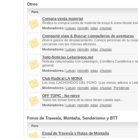
Otros
Foro
Compra-venta material
Realiza tu compra-venta de material de esqui & snow desde este
Moderadores:
Luisan
,
riomolin
,
edax
,
chustas
Compartir viaje & Buscar compañeros de aventuras
Ahorra gastos de desplazamiento. Conoce personas de tu ciuda
cercanías con tus mismas aficiones.
Moderadores:
Luisan
,
riomolin
,
edax
,
chustas
Todo-Noticias Leitariegos.net
Noticias relacionadas con Leitariegos, Cordillera Cantábrica o n
general
Moderadores:
Luisan
,
riomolin
,
edax
,
chustas
Club Radical LA MONA
Los mas CACHONDOS DEL FORO. (Los monos adictos a Leita
Moderadores:
Luisan
,
riomolin
,
edax
,
chustas
,
Portobrute
OFF TOPIC - No nieve
Todos los temas fuera de la nieve tienen cabida aquí...
Moderadores:
Luisan
,
riomolin
,
edax
,
chustas
Foros de Travesía, Montaña, Senderismo y BTT
Foro
Esquí de Travesía y Rutas de Montaña