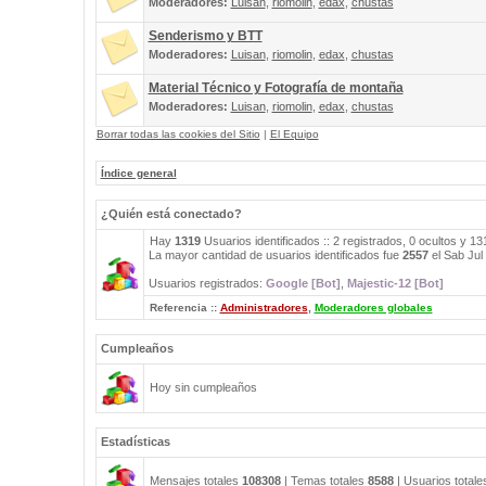
Moderadores:
Luisan
,
riomolin
,
edax
,
chustas
Senderismo y BTT
Moderadores:
Luisan
,
riomolin
,
edax
,
chustas
Material Técnico y Fotografía de montaña
Moderadores:
Luisan
,
riomolin
,
edax
,
chustas
Borrar todas las cookies del Sitio
|
El Equipo
Índice general
¿Quién está conectado?
Hay
1319
Usuarios identificados :: 2 registrados, 0 ocultos y 1
La mayor cantidad de usuarios identificados fue
2557
el Sab Jul
Usuarios registrados:
Google [Bot]
,
Majestic-12 [Bot]
Referencia ::
Administradores
,
Moderadores globales
Cumpleaños
Hoy sin cumpleaños
Estadísticas
Mensajes totales
108308
| Temas totales
8588
| Usuarios total