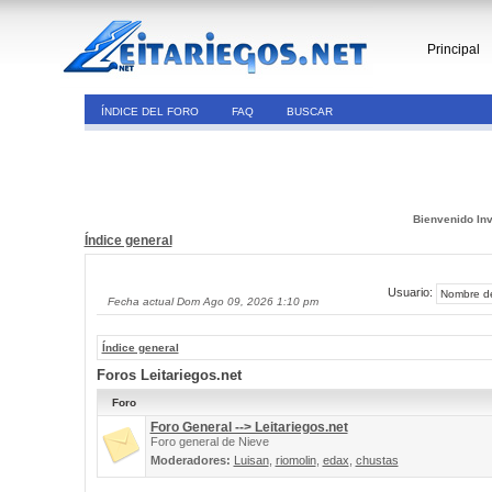
Principal
ÍNDICE DEL FORO
FAQ
BUSCAR
Bienvenido Inv
Índice general
Usuario:
Fecha actual Dom Ago 09, 2026 1:10 pm
Índice general
Foros Leitariegos.net
Foro
Foro General --> Leitariegos.net
Foro general de Nieve
Moderadores:
Luisan
,
riomolin
,
edax
,
chustas