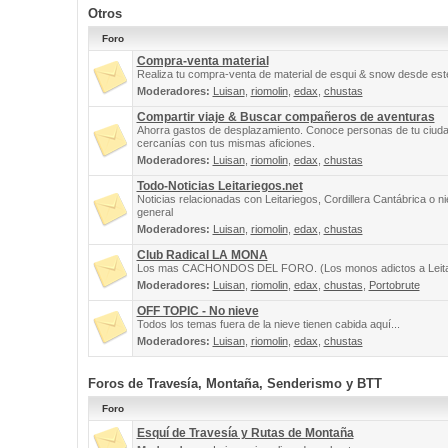
Otros
Foro
Compra-venta material
Realiza tu compra-venta de material de esqui & snow desde este
Moderadores:
Luisan
,
riomolin
,
edax
,
chustas
Compartir viaje & Buscar compañeros de aventuras
Ahorra gastos de desplazamiento. Conoce personas de tu ciuda
cercanías con tus mismas aficiones.
Moderadores:
Luisan
,
riomolin
,
edax
,
chustas
Todo-Noticias Leitariegos.net
Noticias relacionadas con Leitariegos, Cordillera Cantábrica o n
general
Moderadores:
Luisan
,
riomolin
,
edax
,
chustas
Club Radical LA MONA
Los mas CACHONDOS DEL FORO. (Los monos adictos a Leita
Moderadores:
Luisan
,
riomolin
,
edax
,
chustas
,
Portobrute
OFF TOPIC - No nieve
Todos los temas fuera de la nieve tienen cabida aquí...
Moderadores:
Luisan
,
riomolin
,
edax
,
chustas
Foros de Travesía, Montaña, Senderismo y BTT
Foro
Esquí de Travesía y Rutas de Montaña