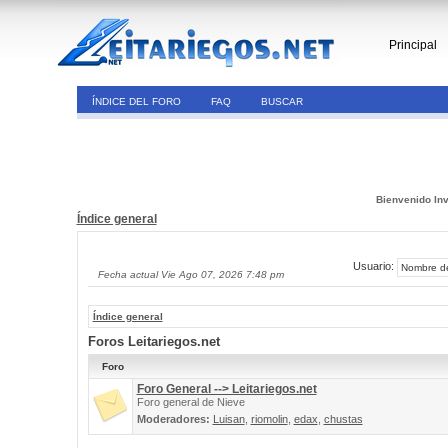
Principal
ÍNDICE DEL FORO
FAQ
BUSCAR
Bienvenido Inv
Índice general
Usuario:
Fecha actual Vie Ago 07, 2026 7:48 pm
Índice general
Foros Leitariegos.net
Foro
Foro General --> Leitariegos.net
Foro general de Nieve
Moderadores:
Luisan
,
riomolin
,
edax
,
chustas