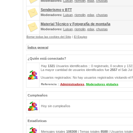
Moderadores:
Luisan
,
riomolin
,
edax
,
chustas
Senderismo y BTT
Moderadores:
Luisan
,
riomolin
,
edax
,
chustas
Material Técnico y Fotografía de montaña
Moderadores:
Luisan
,
riomolin
,
edax
,
chustas
Borrar todas las cookies del Sitio
|
El Equipo
Índice general
¿Quién está conectado?
Hay
1321
Usuarios identificados :: 0 registrado, 0 ocultos y 13
La mayor cantidad de usuarios identificados fue
2557
el Sab Jul
Usuarios registrados: No hay usuarios registrados visitando el 
Referencia ::
Administradores
,
Moderadores globales
Cumpleaños
Hoy sin cumpleaños
Estadísticas
Mensajes totales
108308
| Temas totales
8588
| Usuarios total