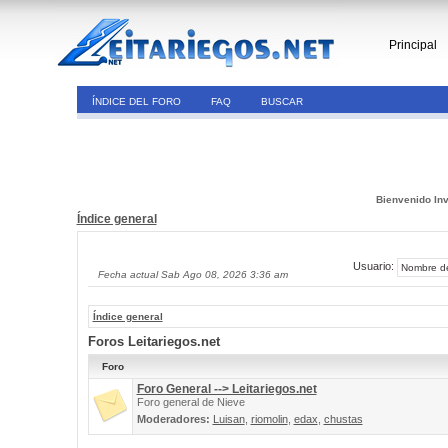
Principal
ÍNDICE DEL FORO
FAQ
BUSCAR
Bienvenido Inv
Índice general
Usuario:
Fecha actual Sab Ago 08, 2026 3:36 am
Índice general
Foros Leitariegos.net
Foro
Foro General --> Leitariegos.net
Foro general de Nieve
Moderadores:
Luisan
,
riomolin
,
edax
,
chustas