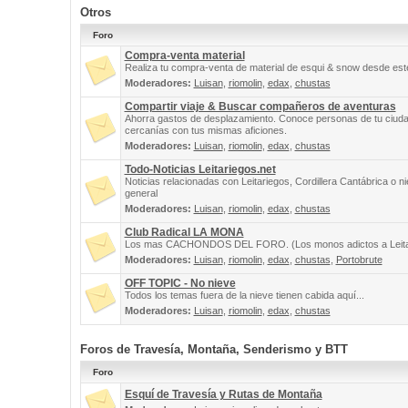
Otros
Foro
Compra-venta material
Realiza tu compra-venta de material de esqui & snow desde este
Moderadores:
Luisan
,
riomolin
,
edax
,
chustas
Compartir viaje & Buscar compañeros de aventuras
Ahorra gastos de desplazamiento. Conoce personas de tu ciuda
cercanías con tus mismas aficiones.
Moderadores:
Luisan
,
riomolin
,
edax
,
chustas
Todo-Noticias Leitariegos.net
Noticias relacionadas con Leitariegos, Cordillera Cantábrica o n
general
Moderadores:
Luisan
,
riomolin
,
edax
,
chustas
Club Radical LA MONA
Los mas CACHONDOS DEL FORO. (Los monos adictos a Leita
Moderadores:
Luisan
,
riomolin
,
edax
,
chustas
,
Portobrute
OFF TOPIC - No nieve
Todos los temas fuera de la nieve tienen cabida aquí...
Moderadores:
Luisan
,
riomolin
,
edax
,
chustas
Foros de Travesía, Montaña, Senderismo y BTT
Foro
Esquí de Travesía y Rutas de Montaña