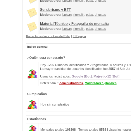
Moderadores:
Luisan
,
riomolin
,
edax
,
chustas
Senderismo y BTT
Moderadores:
Luisan
,
riomolin
,
edax
,
chustas
Material Técnico y Fotografía de montaña
Moderadores:
Luisan
,
riomolin
,
edax
,
chustas
Borrar todas las cookies del Sitio
|
El Equipo
Índice general
¿Quién está conectado?
Hay
1265
Usuarios identificados :: 2 registrados, 0 ocultos y 1
La mayor cantidad de usuarios identificados fue
2557
el Sab Jul
Usuarios registrados:
Google [Bot]
,
Majestic-12 [Bot]
Referencia ::
Administradores
,
Moderadores globales
Cumpleaños
Hoy sin cumpleaños
Estadísticas
Mensajes totales
108308
| Temas totales
8588
| Usuarios total