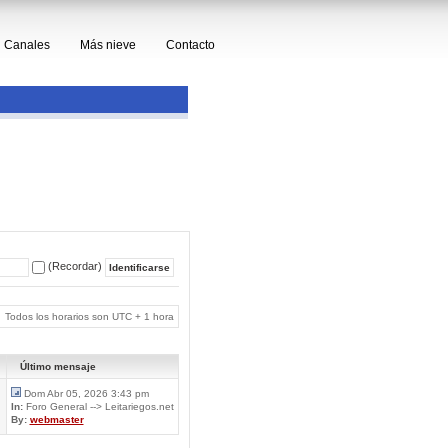
Canales
Más nieve
Contacto
(Recordar)
Todos los horarios son UTC + 1 hora
Último mensaje
Dom Abr 05, 2026 3:43 pm
In:
Foro General --> Leitariegos.net
By:
webmaster