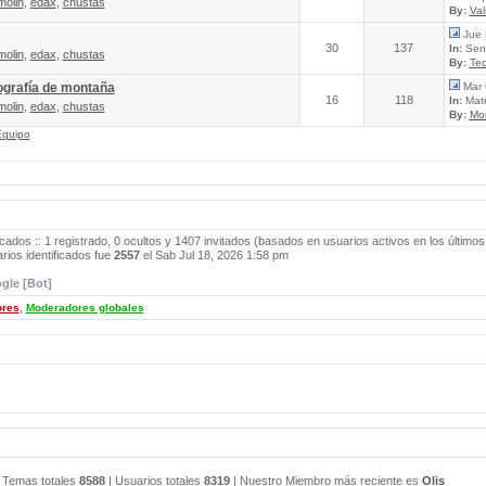
molin
,
edax
,
chustas
By:
Va
Jue 
30
137
In:
Send
molin
,
edax
,
chustas
By:
Tec
ografía de montaña
Mar 
16
118
In:
Mate
molin
,
edax
,
chustas
By:
Mo
Equipo
icados :: 1 registrado, 0 ocultos y 1407 invitados (basados en usuarios activos en los últimos
ios identificados fue
2557
el Sab Jul 18, 2026 1:58 pm
gle [Bot]
ores
,
Moderadores globales
 Temas totales
8588
| Usuarios totales
8319
| Nuestro Miembro más reciente es
Olis