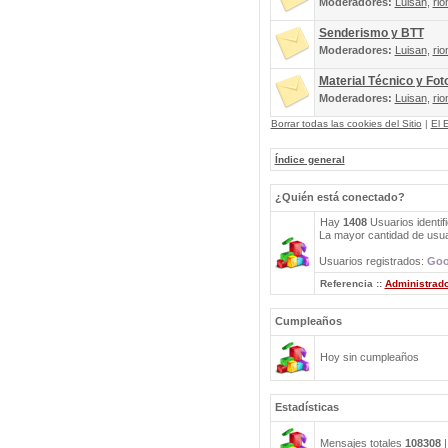
Moderadores:
Luisan
,
rio
Senderismo y BTT
Moderadores:
Luisan
,
rio
Material Técnico y Fot
Moderadores:
Luisan
,
rio
Borrar todas las cookies del Sitio
|
El 
Índice general
¿Quién está conectado?
Hay
1408
Usuarios identif
La mayor cantidad de usuar
Usuarios registrados:
Goo
Referencia ::
Administrad
Cumpleaños
Hoy sin cumpleaños
Estadísticas
Mensajes totales
108308
|