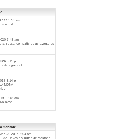
je
2023 1:34 am
material
2020 7:48 am
je & Buscar compañeros de aventuras
2026 8:11 pm
Leitariegos.net
2018 3:14 pm
 LA MONA
tido
019 10:48 am
No nieve
mo mensaje
Mar 23, 2016 8:03 am
í de Travesía y Rutas de Montaña