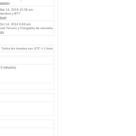
lsamrey
Mar 14, 2019 10:39 am
erismo y BTT
knet
Oct 14, 2014 6:08 pm
rial Técnico y Fotografía de montaña
nty
Todos los horarios son UTC + 1 hora
 5 minutos)