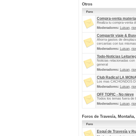
Otros
Foro
Compra-venta materia
Realiza tu compra-venta d
Moderadores:
Luisan
,
rio
Compartir viaje & Bu
Ahorra gastos de desplaz
cercanías con tus mismas 
Moderadores:
Luisan
,
rio
Todo-Noticias Leitarie
Noticias relacionadas con 
general
Moderadores:
Luisan
,
rio
Club Radical LA MON
Los mas CACHONDOS DEL 
Moderadores:
Luisan
,
rio
OFF TOPIC - No nieve
Todos los temas fuera de la
Moderadores:
Luisan
,
rio
Foros de Travesía, Montaña
Foro
Esquí de Travesía y R