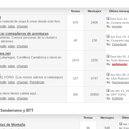
Temas
Mensajes
Último mensa
l
Dom Ene 22, 
e material de esqui & snow desde este foro.
870
2405
In:
Compra-venta 
molin
,
edax
,
chustas
By:
riomolin
scar compañeros de aventuras
Jue Ene 23, 
amiento. Conoce personas de tu ciudad o
40
136
In:
Compartir via
aficiones.
By:
Celsodavid
molin
,
edax
,
chustas
gos.net
Dom Abr 05, 
Leitariegos, Cordillera Cantábrica o nieve en
1974
2335
In:
Todo-Noticias 
By:
webmaster
molin
,
edax
,
chustas
A
Jue Nov 08, 
FORO. (Los monos adictos a Leitariegos)
137
6747
In:
Club Radical
molin
,
edax
,
chustas
,
Portobrute
By:
Hachesinsen
Vie Abr 12, 2
 nieve tienen cabida aquí...
365
26850
In:
OFF TOPIC - 
molin
,
edax
,
chustas
By:
ESRAIN
, Senderismo y BTT
Temas
Mensajes
Últi
utas de Montaña
Mié 
96
548
In:
Esqu