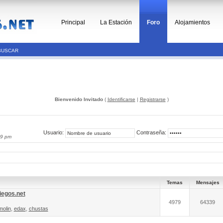
Principal
La Estación
Foro
Alojamientos
BUSCAR
Bienvenido Invitado
(
Identificarse
|
Registrarse
)
Usuario:
Contraseña:
29 pm
Temas
Mensajes
iegos.net
4979
64339
molin
,
edax
,
chustas