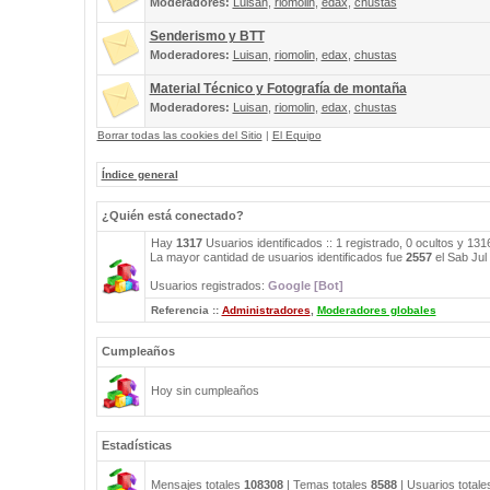
Moderadores:
Luisan
,
riomolin
,
edax
,
chustas
Senderismo y BTT
Moderadores:
Luisan
,
riomolin
,
edax
,
chustas
Material Técnico y Fotografía de montaña
Moderadores:
Luisan
,
riomolin
,
edax
,
chustas
Borrar todas las cookies del Sitio
|
El Equipo
Índice general
¿Quién está conectado?
Hay
1317
Usuarios identificados :: 1 registrado, 0 ocultos y 13
La mayor cantidad de usuarios identificados fue
2557
el Sab Jul
Usuarios registrados:
Google [Bot]
Referencia ::
Administradores
,
Moderadores globales
Cumpleaños
Hoy sin cumpleaños
Estadísticas
Mensajes totales
108308
| Temas totales
8588
| Usuarios total