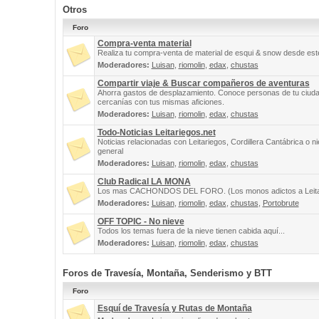
Otros
Foro
Compra-venta material
Realiza tu compra-venta de material de esqui & snow desde este
Moderadores:
Luisan
,
riomolin
,
edax
,
chustas
Compartir viaje & Buscar compañeros de aventuras
Ahorra gastos de desplazamiento. Conoce personas de tu ciuda
cercanías con tus mismas aficiones.
Moderadores:
Luisan
,
riomolin
,
edax
,
chustas
Todo-Noticias Leitariegos.net
Noticias relacionadas con Leitariegos, Cordillera Cantábrica o n
general
Moderadores:
Luisan
,
riomolin
,
edax
,
chustas
Club Radical LA MONA
Los mas CACHONDOS DEL FORO. (Los monos adictos a Leita
Moderadores:
Luisan
,
riomolin
,
edax
,
chustas
,
Portobrute
OFF TOPIC - No nieve
Todos los temas fuera de la nieve tienen cabida aquí...
Moderadores:
Luisan
,
riomolin
,
edax
,
chustas
Foros de Travesía, Montaña, Senderismo y BTT
Foro
Esquí de Travesía y Rutas de Montaña