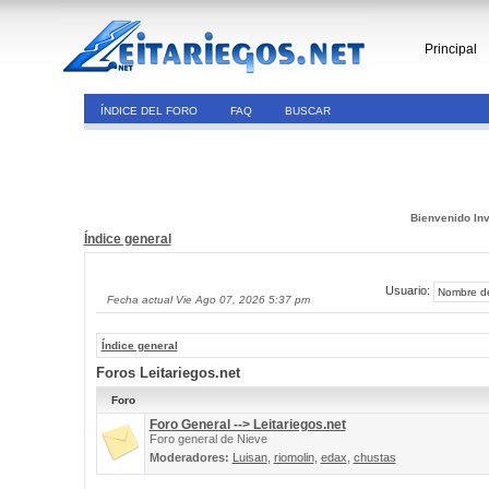
Principal
ÍNDICE DEL FORO
FAQ
BUSCAR
Bienvenido Inv
Índice general
Usuario:
Fecha actual Vie Ago 07, 2026 5:37 pm
Índice general
Foros Leitariegos.net
Foro
Foro General --> Leitariegos.net
Foro general de Nieve
Moderadores:
Luisan
,
riomolin
,
edax
,
chustas