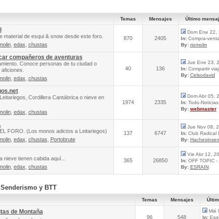
Temas
Mensajes
Último mensa
l
Dom Ene 22, 
e material de esqui & snow desde este foro.
870
2405
In:
Compra-venta 
molin
,
edax
,
chustas
By:
riomolin
scar compañeros de aventuras
Jue Ene 23, 
amiento. Conoce personas de tu ciudad o
40
136
In:
Compartir via
aficiones.
By:
Celsodavid
molin
,
edax
,
chustas
gos.net
Dom Abr 05, 
Leitariegos, Cordillera Cantábrica o nieve en
1974
2335
In:
Todo-Noticias 
By:
webmaster
molin
,
edax
,
chustas
A
Jue Nov 08, 
FORO. (Los monos adictos a Leitariegos)
137
6747
In:
Club Radical
molin
,
edax
,
chustas
,
Portobrute
By:
Hachesinsen
Vie Abr 12, 2
 nieve tienen cabida aquí...
365
26850
In:
OFF TOPIC - 
molin
,
edax
,
chustas
By:
ESRAIN
, Senderismo y BTT
Temas
Mensajes
Últi
utas de Montaña
Mié 
96
548
In:
Esqu