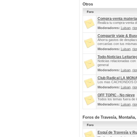
Otros
Foro
Compra-venta materia
Realiza tu compra-venta d
Moderadores:
Luisan
,
rio
Compartir viaje & Bu
Ahorra gastos de desplaz
cercanías con tus mismas 
Moderadores:
Luisan
,
rio
Todo-Noticias Leitarie
Noticias relacionadas con 
general
Moderadores:
Luisan
,
rio
Club Radical LA MON
Los mas CACHONDOS DEL 
Moderadores:
Luisan
,
rio
OFF TOPIC - No nieve
Todos los temas fuera de la
Moderadores:
Luisan
,
rio
Foros de Travesía, Montaña
Foro
Esquí de Travesía y R