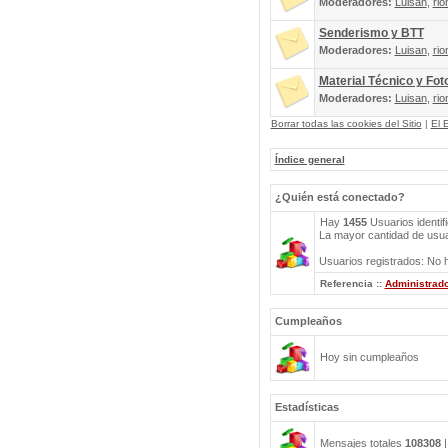
Moderadores:
Luisan
,
rio
Senderismo y BTT
Moderadores:
Luisan
,
rio
Material Técnico y Fot
Moderadores:
Luisan
,
rio
Borrar todas las cookies del Sitio
|
El 
Índice general
¿Quién está conectado?
Hay
1455
Usuarios identif
La mayor cantidad de usuar
Usuarios registrados: No h
Referencia ::
Administrad
Cumpleaños
Hoy sin cumpleaños
Estadísticas
Mensajes totales
108308
|