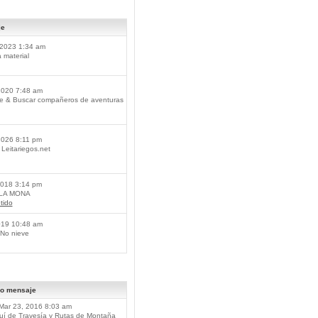
je
2023 1:34 am
material
2020 7:48 am
je & Buscar compañeros de aventuras
2026 8:11 pm
Leitariegos.net
2018 3:14 pm
 LA MONA
tido
019 10:48 am
No nieve
mo mensaje
Mar 23, 2016 8:03 am
í de Travesía y Rutas de Montaña