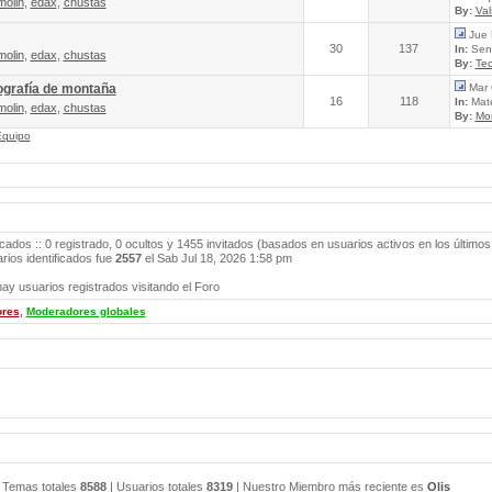
molin
,
edax
,
chustas
By:
Va
Jue 
30
137
In:
Send
molin
,
edax
,
chustas
By:
Tec
ografía de montaña
Mar 
16
118
In:
Mate
molin
,
edax
,
chustas
By:
Mo
Equipo
icados :: 0 registrado, 0 ocultos y 1455 invitados (basados en usuarios activos en los últimos
ios identificados fue
2557
el Sab Jul 18, 2026 1:58 pm
ay usuarios registrados visitando el Foro
ores
,
Moderadores globales
 Temas totales
8588
| Usuarios totales
8319
| Nuestro Miembro más reciente es
Olis