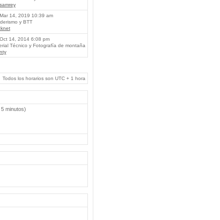
lsamrey
Mar 14, 2019 10:39 am
erismo y BTT
knet
Oct 14, 2014 6:08 pm
rial Técnico y Fotografía de montaña
nty
Todos los horarios son UTC + 1 hora
 5 minutos)