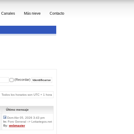
Canales
Más nieve
Contacto
(Recordar)
Todos los horarios son UTC + 1 hora
Último mensaje
Dom Abr 05, 2026 3:43 pm
In:
Foro General --> Leitariegos.net
By:
webmaster