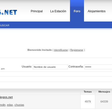
Principal
La Estación
Foro
Alojamientos
BUSCAR
Bienvenido Invitado
(
Identificarse
|
Registrarse
)
Usuario:
Contraseña:
4 am
Temas
Mensajes
iegos.net
4979
64339
molin
,
edax
,
chustas