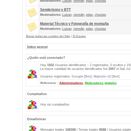
Moderadores:
Luisan
,
riomolin
,
edax
,
chustas
Senderismo y BTT
Moderadores:
Luisan
,
riomolin
,
edax
,
chustas
Material Técnico y Fotografía de montaña
Moderadores:
Luisan
,
riomolin
,
edax
,
chustas
Borrar todas las cookies del Sitio
|
El Equipo
Índice general
¿Quién está conectado?
Hay
1502
Usuarios identificados :: 2 registrados, 0 ocultos y 1
La mayor cantidad de usuarios identificados fue
2557
el Sab Jul
Usuarios registrados:
Google [Bot]
,
Majestic-12 [Bot]
Referencia ::
Administradores
,
Moderadores globales
Cumpleaños
Hoy sin cumpleaños
Estadísticas
Mensajes totales
108308
| Temas totales
8588
| Usuarios total