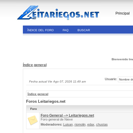
Principal
ÍNDICE DEL FORO
FAQ
BUSCAR
Bienvenido Inv
Índice general
Usuario:
Fecha actual Vie Ago 07, 2026 11:49 am
Índice general
Foros Leitariegos.net
Foro
Foro General --> Leitariegos.net
Foro general de Nieve
Moderadores:
Luisan
,
riomolin
,
edax
,
chustas