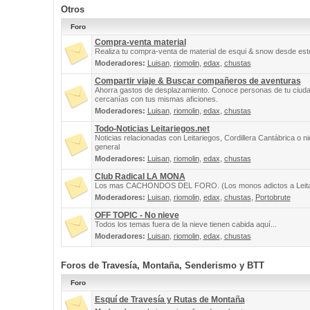
Otros
Foro
Compra-venta material
Realiza tu compra-venta de material de esqui & snow desde este
Moderadores:
Luisan
,
riomolin
,
edax
,
chustas
Compartir viaje & Buscar compañeros de aventuras
Ahorra gastos de desplazamiento. Conoce personas de tu ciuda
cercanías con tus mismas aficiones.
Moderadores:
Luisan
,
riomolin
,
edax
,
chustas
Todo-Noticias Leitariegos.net
Noticias relacionadas con Leitariegos, Cordillera Cantábrica o n
general
Moderadores:
Luisan
,
riomolin
,
edax
,
chustas
Club Radical LA MONA
Los mas CACHONDOS DEL FORO. (Los monos adictos a Leita
Moderadores:
Luisan
,
riomolin
,
edax
,
chustas
,
Portobrute
OFF TOPIC - No nieve
Todos los temas fuera de la nieve tienen cabida aquí...
Moderadores:
Luisan
,
riomolin
,
edax
,
chustas
Foros de Travesía, Montaña, Senderismo y BTT
Foro
Esquí de Travesía y Rutas de Montaña