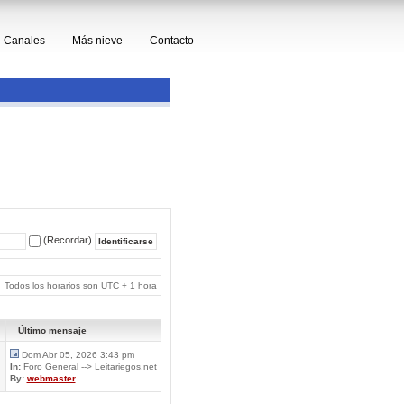
Canales
Más nieve
Contacto
(Recordar)
Todos los horarios son UTC + 1 hora
Último mensaje
Dom Abr 05, 2026 3:43 pm
In:
Foro General --> Leitariegos.net
By:
webmaster