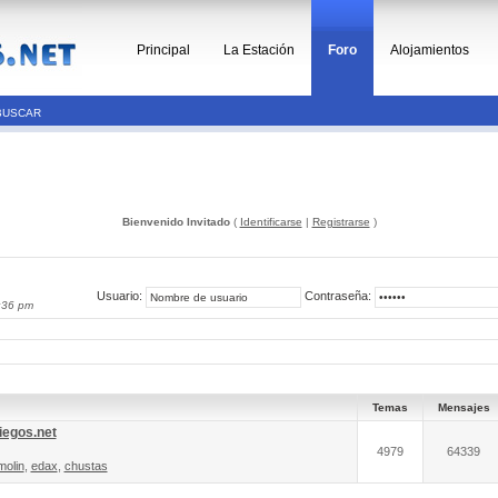
Principal
La Estación
Foro
Alojamientos
BUSCAR
Bienvenido Invitado
(
Identificarse
|
Registrarse
)
Usuario:
Contraseña:
:36 pm
Temas
Mensajes
iegos.net
4979
64339
molin
,
edax
,
chustas