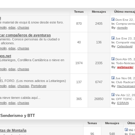
Temas
Mensajes
Último mensa
l
Dom Ene 22, 
e material de esqui & snow desde este foro.
870
2405
In:
Compra-venta 
molin
,
edax
,
chustas
By:
riomolin
scar compañeros de aventuras
Jue Ene 23, 
amiento. Conoce personas de tu ciudad o
40
136
In:
Compartir via
aficiones.
By:
Celsodavid
molin
,
edax
,
chustas
gos.net
Dom Abr 05, 
Leitariegos, Cordillera Cantábrica o nieve en
1974
2335
In:
Todo-Noticias 
By:
webmaster
molin
,
edax
,
chustas
A
Jue Nov 08, 
FORO. (Los monos adictos a Leitariegos)
137
6747
In:
Club Radical
molin
,
edax
,
chustas
,
Portobrute
By:
Hachesinsen
Vie Abr 12, 2
 nieve tienen cabida aquí...
365
26850
In:
OFF TOPIC - 
molin
,
edax
,
chustas
By:
ESRAIN
, Senderismo y BTT
Temas
Mensajes
Últi
utas de Montaña
Mié 
96
548
In:
Esqu