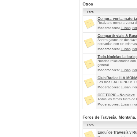
Otros
Foro
Compra-venta materia
Realiza tu compra-venta d
Moderadores:
Luisan
,
rio
Compartir viaje & Bu
Ahorra gastos de desplaz
cercanías con tus mismas 
Moderadores:
Luisan
,
rio
Todo-Noticias Leitarie
Noticias relacionadas con 
general
Moderadores:
Luisan
,
rio
Club Radical LA MON
Los mas CACHONDOS DEL 
Moderadores:
Luisan
,
rio
OFF TOPIC - No nieve
Todos los temas fuera de la
Moderadores:
Luisan
,
rio
Foros de Travesía, Montaña
Foro
Esquí de Travesía y R