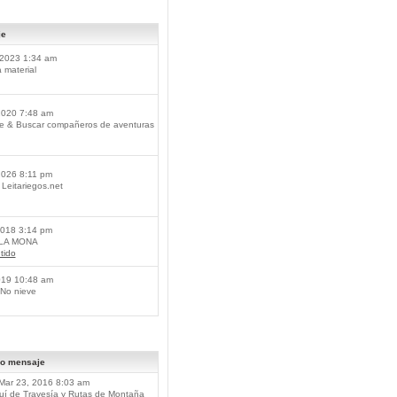
je
2023 1:34 am
material
2020 7:48 am
je & Buscar compañeros de aventuras
2026 8:11 pm
Leitariegos.net
2018 3:14 pm
 LA MONA
tido
019 10:48 am
No nieve
mo mensaje
Mar 23, 2016 8:03 am
í de Travesía y Rutas de Montaña