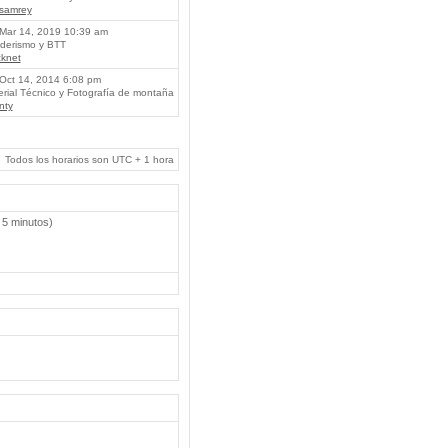
lsamrey
Mar 14, 2019 10:39 am
erismo y BTT
knet
Oct 14, 2014 6:08 pm
rial Técnico y Fotografía de montaña
nty
Todos los horarios son UTC + 1 hora
 5 minutos)