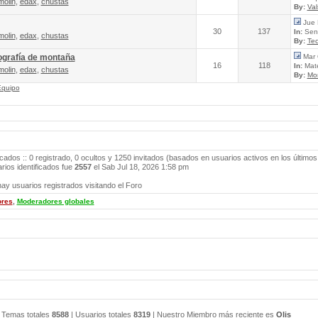
molin
,
edax
,
chustas
By:
Va
Jue 
30
137
In:
Send
molin
,
edax
,
chustas
By:
Tec
ografía de montaña
Mar 
16
118
In:
Mate
molin
,
edax
,
chustas
By:
Mo
Equipo
icados :: 0 registrado, 0 ocultos y 1250 invitados (basados en usuarios activos en los últimos
ios identificados fue
2557
el Sab Jul 18, 2026 1:58 pm
ay usuarios registrados visitando el Foro
ores
,
Moderadores globales
 Temas totales
8588
| Usuarios totales
8319
| Nuestro Miembro más reciente es
Olis