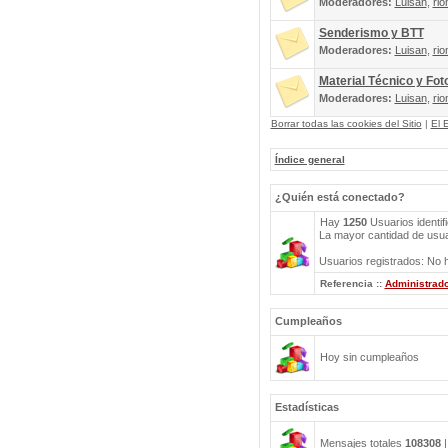
Moderadores:
Luisan
,
rio
Senderismo y BTT
Moderadores:
Luisan
,
rio
Material Técnico y Fot
Moderadores:
Luisan
,
rio
Borrar todas las cookies del Sitio
|
El 
Índice general
¿Quién está conectado?
Hay
1250
Usuarios identif
La mayor cantidad de usuar
Usuarios registrados: No h
Referencia ::
Administrad
Cumpleaños
Hoy sin cumpleaños
Estadísticas
Mensajes totales
108308
|