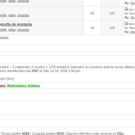
molin
,
edax
,
chustas
By:
Va
Jue 
30
137
In:
Send
molin
,
edax
,
chustas
By:
Tec
ografía de montaña
Mar 
16
118
In:
Mate
molin
,
edax
,
chustas
By:
Mo
Equipo
icados :: 1 registrado, 0 ocultos y 1225 invitados (basados en usuarios activos en los últimos
ios identificados fue
2557
el Sab Jul 18, 2026 1:58 pm
gle [Bot]
ores
,
Moderadores globales
 Temas totales
8588
| Usuarios totales
8319
| Nuestro Miembro más reciente es
Olis