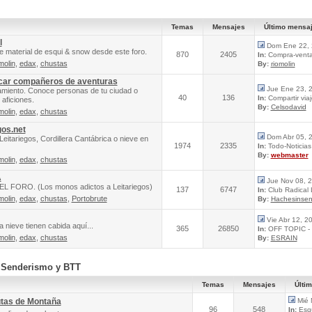
Temas
Mensajes
Último mensa
l
Dom Ene 22, 
e material de esqui & snow desde este foro.
870
2405
In:
Compra-venta 
molin
,
edax
,
chustas
By:
riomolin
scar compañeros de aventuras
Jue Ene 23, 
amiento. Conoce personas de tu ciudad o
40
136
In:
Compartir via
aficiones.
By:
Celsodavid
molin
,
edax
,
chustas
gos.net
Dom Abr 05, 
Leitariegos, Cordillera Cantábrica o nieve en
1974
2335
In:
Todo-Noticias 
By:
webmaster
molin
,
edax
,
chustas
A
Jue Nov 08, 
FORO. (Los monos adictos a Leitariegos)
137
6747
In:
Club Radical
molin
,
edax
,
chustas
,
Portobrute
By:
Hachesinsen
Vie Abr 12, 2
 nieve tienen cabida aquí...
365
26850
In:
OFF TOPIC - 
molin
,
edax
,
chustas
By:
ESRAIN
, Senderismo y BTT
Temas
Mensajes
Últi
utas de Montaña
Mié 
96
548
In:
Esqu