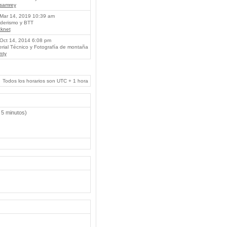
lsamrey
Mar 14, 2019 10:39 am
erismo y BTT
knet
Oct 14, 2014 6:08 pm
rial Técnico y Fotografía de montaña
nty
Todos los horarios son UTC + 1 hora
 5 minutos)