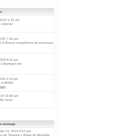
je
2023 1:34 am
material
2020 7:48 am
je & Buscar compañeros de aventuras
2026 8:11 pm
Leitariegos.net
2018 3:14 pm
 LA MONA
tido
019 10:48 am
No nieve
mo mensaje
Mar 23, 2016 8:03 am
í de Travesía y Rutas de Montaña