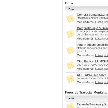
Otros
Foro
Compra-venta materia
Realiza tu compra-venta d
Moderadores:
Luisan
,
rio
Compartir viaje & Bu
Ahorra gastos de desplaz
cercanías con tus mismas 
Moderadores:
Luisan
,
rio
Todo-Noticias Leitarie
Noticias relacionadas con 
general
Moderadores:
Luisan
,
rio
Club Radical LA MON
Los mas CACHONDOS DEL 
Moderadores:
Luisan
,
rio
OFF TOPIC - No nieve
Todos los temas fuera de la
Moderadores:
Luisan
,
rio
Foros de Travesía, Montaña
Foro
Esquí de Travesía y R