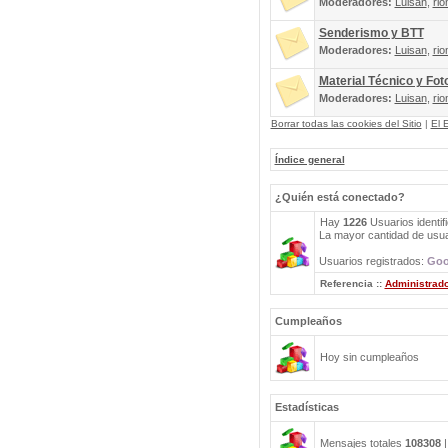
Moderadores:
Luisan
,
rio
Senderismo y BTT
Moderadores:
Luisan
,
rio
Material Técnico y Fot
Moderadores:
Luisan
,
rio
Borrar todas las cookies del Sitio
|
El 
Índice general
¿Quién está conectado?
Hay
1226
Usuarios identif
La mayor cantidad de usuar
Usuarios registrados:
Goo
Referencia ::
Administrad
Cumpleaños
Hoy sin cumpleaños
Estadísticas
Mensajes totales
108308
|