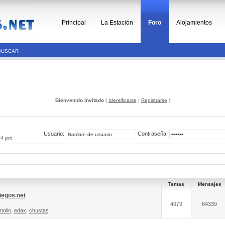
Principal
La Estación
Foro
Alojamientos
BUSCAR
Bienvenido Invitado
(
Identificarse
|
Registrarse
)
Usuario:
Contraseña:
24 pm
Temas
Mensajes
iegos.net
4979
64339
molin
,
edax
,
chustas