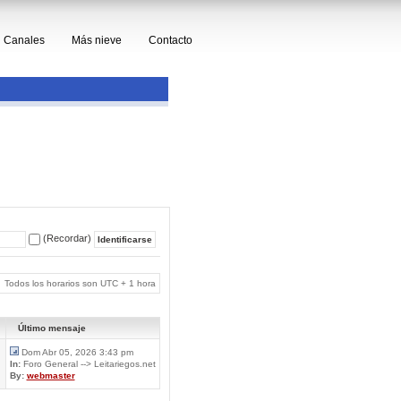
Canales
Más nieve
Contacto
(Recordar)
Todos los horarios son UTC + 1 hora
Último mensaje
Dom Abr 05, 2026 3:43 pm
In:
Foro General --> Leitariegos.net
By:
webmaster