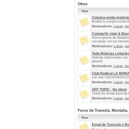
Otros
Foro
Compra-venta materia
Realiza tu compra-venta d
Moderadores:
Luisan
,
rio
Compartir viaje & Bu
Ahorra gastos de desplaz
cercanías con tus mismas 
Moderadores:
Luisan
,
rio
Todo-Noticias Leitarie
Noticias relacionadas con 
general
Moderadores:
Luisan
,
rio
Club Radical LA MON
Los mas CACHONDOS DEL 
Moderadores:
Luisan
,
rio
OFF TOPIC - No nieve
Todos los temas fuera de la
Moderadores:
Luisan
,
rio
Foros de Travesía, Montaña
Foro
Esquí de Travesía y R