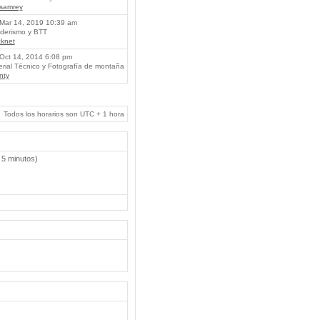
lsamrey
Mar 14, 2019 10:39 am
erismo y BTT
knet
Oct 14, 2014 6:08 pm
rial Técnico y Fotografía de montaña
nty
Todos los horarios son UTC + 1 hora
 5 minutos)