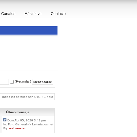
Canales
Más nieve
Contacto
(Recordar)
Todos los horarios son UTC + 1 hora
Último mensaje
Dom Abr 05, 2026 3:43 pm
In:
Foro General --> Leitariegos.net
By:
webmaster