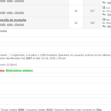
molin
,
edax
,
chustas
By:
Va
Jue 
30
137
In:
Send
molin
,
edax
,
chustas
By:
Tec
ografía de montaña
Mar 
16
118
In:
Mate
molin
,
edax
,
chustas
By:
Mo
Equipo
icados :: 1 registrado, 0 ocultos y 1358 invitados (basados en usuarios activos en los últimos
ios identificados fue
2557
el Sab Jul 18, 2026 1:58 pm
stic-12 [Bot]
ores
,
Moderadores globales
 Temas totales
8588
| Usuarios totales
8319
| Nuestro Miembro más reciente es
Olis