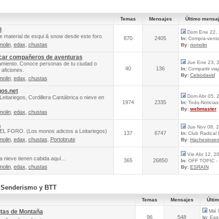
Temas
Mensajes
Último mensa
l
Dom Ene 22, 
e material de esqui & snow desde este foro.
870
2405
In:
Compra-venta 
molin
,
edax
,
chustas
By:
riomolin
scar compañeros de aventuras
Jue Ene 23, 
amiento. Conoce personas de tu ciudad o
40
136
In:
Compartir via
aficiones.
By:
Celsodavid
molin
,
edax
,
chustas
gos.net
Dom Abr 05, 
Leitariegos, Cordillera Cantábrica o nieve en
1974
2335
In:
Todo-Noticias 
By:
webmaster
molin
,
edax
,
chustas
A
Jue Nov 08, 
FORO. (Los monos adictos a Leitariegos)
137
6747
In:
Club Radical
molin
,
edax
,
chustas
,
Portobrute
By:
Hachesinsen
Vie Abr 12, 2
 nieve tienen cabida aquí...
365
26850
In:
OFF TOPIC - 
molin
,
edax
,
chustas
By:
ESRAIN
, Senderismo y BTT
Temas
Mensajes
Últi
utas de Montaña
Mié 
96
548
In:
Esqu