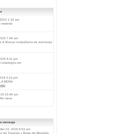
je
2023 1:34 am
material
2020 7:48 am
je & Buscar compañeros de aventuras
2026 8:11 pm
Leitariegos.net
2018 3:14 pm
 LA MONA
tido
019 10:48 am
No nieve
mo mensaje
Mar 23, 2016 8:03 am
í de Travesía y Rutas de Montaña