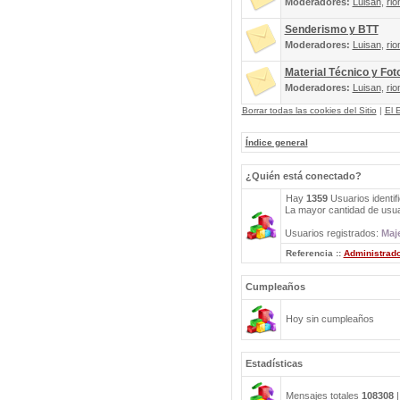
Moderadores:
Luisan
,
rio
Senderismo y BTT
Moderadores:
Luisan
,
rio
Material Técnico y Fot
Moderadores:
Luisan
,
rio
Borrar todas las cookies del Sitio
|
El 
Índice general
¿Quién está conectado?
Hay
1359
Usuarios identif
La mayor cantidad de usuar
Usuarios registrados:
Maje
Referencia ::
Administrad
Cumpleaños
Hoy sin cumpleaños
Estadísticas
Mensajes totales
108308
|