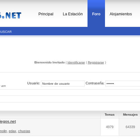
Principal
La Estación
Foro
Alojamientos
BUSCAR
Bienvenido Invitado
(
Identificarse
|
Registrarse
)
Usuario:
Contraseña:
9 am
Temas
Mensajes
iegos.net
4979
64339
molin
,
edax
,
chustas