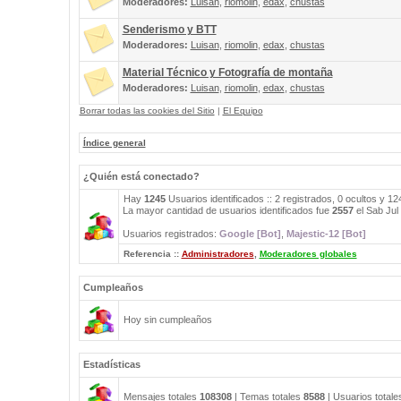
Moderadores:
Luisan
,
riomolin
,
edax
,
chustas
Senderismo y BTT
Moderadores:
Luisan
,
riomolin
,
edax
,
chustas
Material Técnico y Fotografía de montaña
Moderadores:
Luisan
,
riomolin
,
edax
,
chustas
Borrar todas las cookies del Sitio
|
El Equipo
Índice general
¿Quién está conectado?
Hay
1245
Usuarios identificados :: 2 registrados, 0 ocultos y 1
La mayor cantidad de usuarios identificados fue
2557
el Sab Jul
Usuarios registrados:
Google [Bot]
,
Majestic-12 [Bot]
Referencia ::
Administradores
,
Moderadores globales
Cumpleaños
Hoy sin cumpleaños
Estadísticas
Mensajes totales
108308
| Temas totales
8588
| Usuarios total