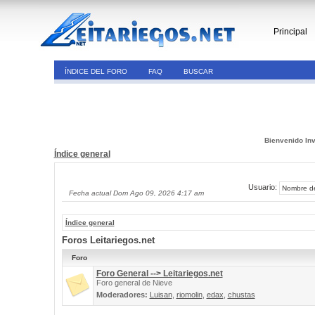
Principal
ÍNDICE DEL FORO
FAQ
BUSCAR
Bienvenido Inv
Índice general
Usuario:
Fecha actual Dom Ago 09, 2026 4:17 am
Índice general
Foros Leitariegos.net
Foro
Foro General --> Leitariegos.net
Foro general de Nieve
Moderadores:
Luisan
,
riomolin
,
edax
,
chustas