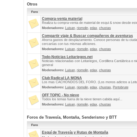
Otros
Foro
Compra-venta material
Realiza tu compra-venta de material de esqui & snow desde este
Moderadores:
Luisan
,
riomolin
,
edax
,
chustas
Compartir viaje & Buscar compañeros de aventuras
Ahorra gastos de desplazamiento. Conoce personas de tu ciuda
cercanías con tus mismas aficiones.
Moderadores:
Luisan
,
riomolin
,
edax
,
chustas
Todo-Noticias Leitariegos.net
Noticias relacionadas con Leitariegos, Cordillera Cantábrica o n
general
Moderadores:
Luisan
,
riomolin
,
edax
,
chustas
Club Radical LA MONA
Los mas CACHONDOS DEL FORO. (Los monos adictos a Leita
Moderadores:
Luisan
,
riomolin
,
edax
,
chustas
,
Portobrute
OFF TOPIC - No nieve
Todos los temas fuera de la nieve tienen cabida aquí...
Moderadores:
Luisan
,
riomolin
,
edax
,
chustas
Foros de Travesía, Montaña, Senderismo y BTT
Foro
Esquí de Travesía y Rutas de Montaña