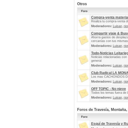
Otros
Foro
Compra-venta materia
Realiza tu compra-venta d
Moderadores:
Luisan
,
rio
Compartir viaje & Bu
Ahorra gastos de desplaz
cercanías con tus mismas 
Moderadores:
Luisan
,
rio
Todo-Noticias Leitarie
Noticias relacionadas con 
general
Moderadores:
Luisan
,
rio
Club Radical LA MON
Los mas CACHONDOS DEL 
Moderadores:
Luisan
,
rio
OFF TOPIC - No nieve
Todos los temas fuera de la
Moderadores:
Luisan
,
rio
Foros de Travesía, Montaña
Foro
Esquí de Travesía y R