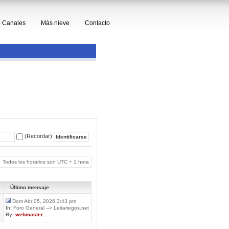
Canales
Más nieve
Contacto
(Recordar)
Todos los horarios son UTC + 1 hora
Último mensaje
Dom Abr 05, 2026 3:43 pm
In:
Foro General --> Leitariegos.net
By:
webmaster