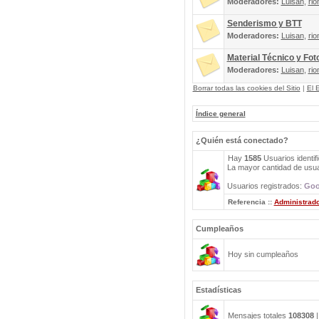
Moderadores:
Luisan
,
rio
Senderismo y BTT
Moderadores:
Luisan
,
rio
Material Técnico y Fot
Moderadores:
Luisan
,
rio
Borrar todas las cookies del Sitio
|
El 
Índice general
¿Quién está conectado?
Hay
1585
Usuarios identif
La mayor cantidad de usuar
Usuarios registrados:
Goo
Referencia ::
Administrad
Cumpleaños
Hoy sin cumpleaños
Estadísticas
Mensajes totales
108308
|