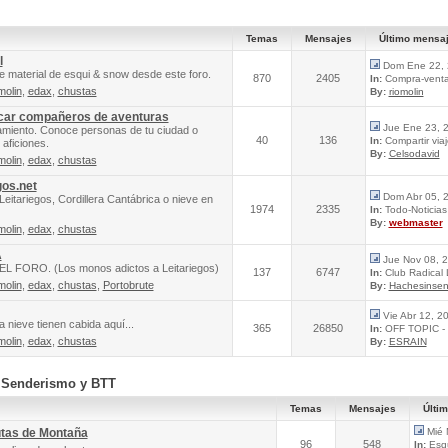
Temas
Mensajes
Último mensa
l
Dom Ene 22, 
e material de esqui & snow desde este foro.
870
2405
In:
Compra-venta 
molin
,
edax
,
chustas
By:
riomolin
scar compañeros de aventuras
Jue Ene 23, 
amiento. Conoce personas de tu ciudad o
40
136
In:
Compartir via
aficiones.
By:
Celsodavid
molin
,
edax
,
chustas
gos.net
Dom Abr 05, 
Leitariegos, Cordillera Cantábrica o nieve en
1974
2335
In:
Todo-Noticias 
By:
webmaster
molin
,
edax
,
chustas
A
Jue Nov 08, 
FORO. (Los monos adictos a Leitariegos)
137
6747
In:
Club Radical
molin
,
edax
,
chustas
,
Portobrute
By:
Hachesinsen
Vie Abr 12, 2
 nieve tienen cabida aquí...
365
26850
In:
OFF TOPIC - 
molin
,
edax
,
chustas
By:
ESRAIN
, Senderismo y BTT
Temas
Mensajes
Últi
utas de Montaña
Mié 
96
548
In:
Esqu