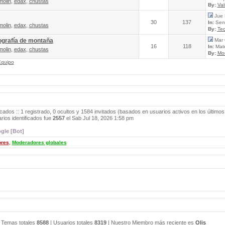
molin
,
edax
,
chustas
By:
Va
Jue 
30
137
In:
Send
molin
,
edax
,
chustas
By:
Tec
ografía de montaña
Mar 
16
118
In:
Mate
molin
,
edax
,
chustas
By:
Mo
Equipo
icados :: 1 registrado, 0 ocultos y 1584 invitados (basados en usuarios activos en los últimos
ios identificados fue
2557
el Sab Jul 18, 2026 1:58 pm
gle [Bot]
ores
,
Moderadores globales
 Temas totales
8588
| Usuarios totales
8319
| Nuestro Miembro más reciente es
Olis