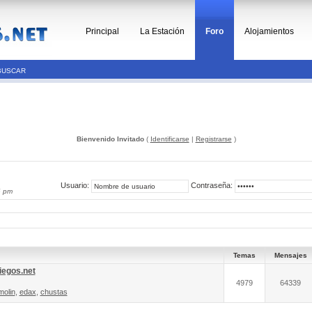
Principal
La Estación
Foro
Alojamientos
BUSCAR
Bienvenido Invitado
(
Identificarse
|
Registrarse
)
Usuario:
Contraseña:
6 pm
Temas
Mensajes
iegos.net
4979
64339
molin
,
edax
,
chustas