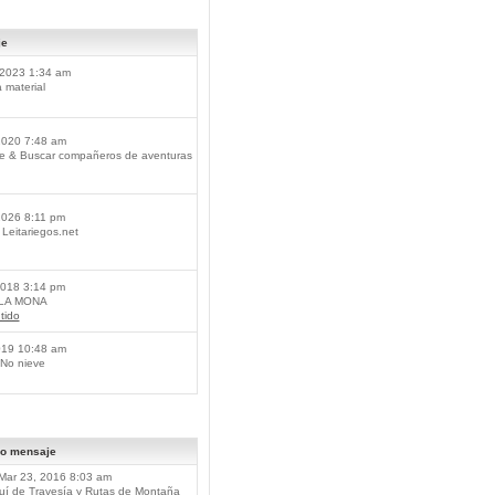
je
2023 1:34 am
material
2020 7:48 am
je & Buscar compañeros de aventuras
2026 8:11 pm
Leitariegos.net
2018 3:14 pm
 LA MONA
tido
019 10:48 am
No nieve
mo mensaje
Mar 23, 2016 8:03 am
í de Travesía y Rutas de Montaña