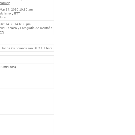
lsamrey
Mar 14, 2019 10:39 am
erismo y BTT
knet
Oct 14, 2014 6:08 pm
rial Técnico y Fotografía de montaña
nty
Todos los horarios son UTC + 1 hora
 5 minutos)