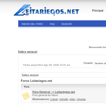
Principal
ÍNDICE DEL FORO
FAQ
BUSCAR
Bienvenido Inv
Índice general
Usuario:
Fecha actual Dom Ago 09, 2026 10:31 am
Índice general
Foros Leitariegos.net
Foro
Foro General --> Leitariegos.net
Foro general de Nieve
Moderadores:
Luisan
,
riomolin
,
edax
,
chustas