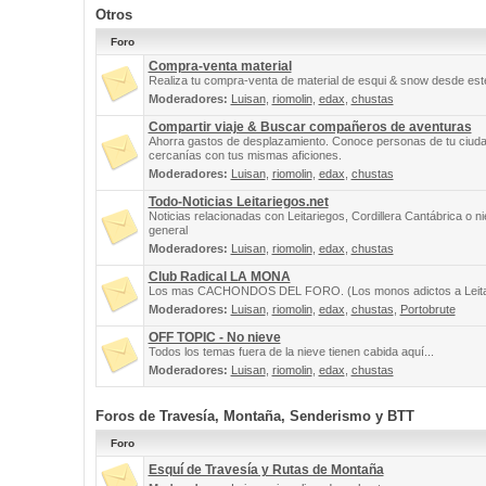
Otros
Foro
Compra-venta material
Realiza tu compra-venta de material de esqui & snow desde este
Moderadores:
Luisan
,
riomolin
,
edax
,
chustas
Compartir viaje & Buscar compañeros de aventuras
Ahorra gastos de desplazamiento. Conoce personas de tu ciuda
cercanías con tus mismas aficiones.
Moderadores:
Luisan
,
riomolin
,
edax
,
chustas
Todo-Noticias Leitariegos.net
Noticias relacionadas con Leitariegos, Cordillera Cantábrica o n
general
Moderadores:
Luisan
,
riomolin
,
edax
,
chustas
Club Radical LA MONA
Los mas CACHONDOS DEL FORO. (Los monos adictos a Leita
Moderadores:
Luisan
,
riomolin
,
edax
,
chustas
,
Portobrute
OFF TOPIC - No nieve
Todos los temas fuera de la nieve tienen cabida aquí...
Moderadores:
Luisan
,
riomolin
,
edax
,
chustas
Foros de Travesía, Montaña, Senderismo y BTT
Foro
Esquí de Travesía y Rutas de Montaña