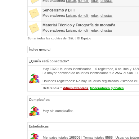
Moderadores:
Luisan
,
riomolin
,
edax
,
chustas
Senderismo y BTT
Moderadores:
Luisan
,
riomolin
,
edax
,
chustas
Material Técnico y Fotografía de montaña
Moderadores:
Luisan
,
riomolin
,
edax
,
chustas
Borrar todas las cookies del Sitio
|
El Equipo
Índice general
¿Quién está conectado?
Hay
1320
Usuarios identificados :: 0 registrado, 0 ocultos y 13
La mayor cantidad de usuarios identificados fue
2557
el Sab Jul
Usuarios registrados: No hay usuarios registrados visitando el 
Referencia ::
Administradores
,
Moderadores globales
Cumpleaños
Hoy sin cumpleaños
Estadísticas
Mensajes totales
108308
| Temas totales
8588
| Usuarios total