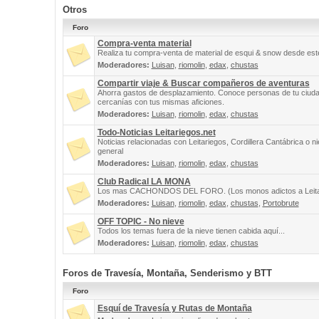
Otros
Foro
Compra-venta material
Realiza tu compra-venta de material de esqui & snow desde este
Moderadores:
Luisan
,
riomolin
,
edax
,
chustas
Compartir viaje & Buscar compañeros de aventuras
Ahorra gastos de desplazamiento. Conoce personas de tu ciuda
cercanías con tus mismas aficiones.
Moderadores:
Luisan
,
riomolin
,
edax
,
chustas
Todo-Noticias Leitariegos.net
Noticias relacionadas con Leitariegos, Cordillera Cantábrica o n
general
Moderadores:
Luisan
,
riomolin
,
edax
,
chustas
Club Radical LA MONA
Los mas CACHONDOS DEL FORO. (Los monos adictos a Leita
Moderadores:
Luisan
,
riomolin
,
edax
,
chustas
,
Portobrute
OFF TOPIC - No nieve
Todos los temas fuera de la nieve tienen cabida aquí...
Moderadores:
Luisan
,
riomolin
,
edax
,
chustas
Foros de Travesía, Montaña, Senderismo y BTT
Foro
Esquí de Travesía y Rutas de Montaña