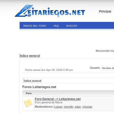
Principal
ÍNDICE DEL FORO
FAQ
BUSCAR
Bienvenido Inv
Índice general
Usuario:
Fecha actual Jue Ago 06, 2026 9:49 pm
Índice general
Foros Leitariegos.net
Foro
Foro General --> Leitariegos.net
Foro general de Nieve
Moderadores:
Luisan
,
riomolin
,
edax
,
chustas