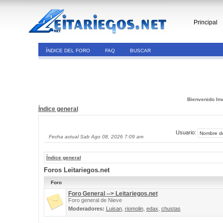
Principal
ÍNDICE DEL FORO
FAQ
BUSCAR
Bienvenido Inv
Índice general
Usuario:
Fecha actual Sab Ago 08, 2026 7:09 am
Índice general
Foros Leitariegos.net
Foro
Foro General --> Leitariegos.net
Foro general de Nieve
Moderadores:
Luisan
,
riomolin
,
edax
,
chustas