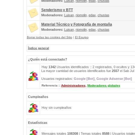
Moderadores:
Luisan
,
riomolin
,
edax
,
chustas
Senderismo y BTT
Moderadores:
Luisan
,
riomolin
,
edax
,
chustas
Material Técnico y Fotografía de montaña
Moderadores:
Luisan
,
riomolin
,
edax
,
chustas
Borrar todas las cookies del Sitio
|
El Equipo
Índice general
¿Quién está conectado?
Hay
1342
Usuarios identificados :: 2 registrados, 0 ocultos y 1
La mayor cantidad de usuarios identificados fue
2557
el Sab Jul
Usuarios registrados:
Google [Bot]
,
Google Adsense [Bot]
Referencia ::
Administradores
,
Moderadores globales
Cumpleaños
Hoy sin cumpleaños
Estadísticas
Mensajes totales
108308
| Temas totales
8588
| Usuarios total