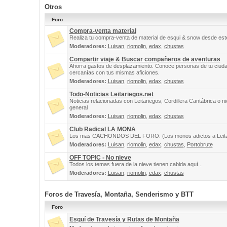
Otros
Foro
Compra-venta material
Realiza tu compra-venta de material de esqui & snow desde este
Moderadores:
Luisan
,
riomolin
,
edax
,
chustas
Compartir viaje & Buscar compañeros de aventuras
Ahorra gastos de desplazamiento. Conoce personas de tu ciuda
cercanías con tus mismas aficiones.
Moderadores:
Luisan
,
riomolin
,
edax
,
chustas
Todo-Noticias Leitariegos.net
Noticias relacionadas con Leitariegos, Cordillera Cantábrica o n
general
Moderadores:
Luisan
,
riomolin
,
edax
,
chustas
Club Radical LA MONA
Los mas CACHONDOS DEL FORO. (Los monos adictos a Leita
Moderadores:
Luisan
,
riomolin
,
edax
,
chustas
,
Portobrute
OFF TOPIC - No nieve
Todos los temas fuera de la nieve tienen cabida aquí...
Moderadores:
Luisan
,
riomolin
,
edax
,
chustas
Foros de Travesía, Montaña, Senderismo y BTT
Foro
Esquí de Travesía y Rutas de Montaña