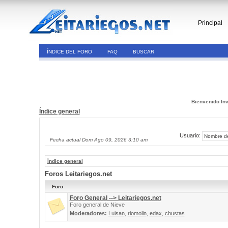
Principal
ÍNDICE DEL FORO
FAQ
BUSCAR
Bienvenido Inv
Índice general
Usuario:
Fecha actual Dom Ago 09, 2026 3:10 am
Índice general
Foros Leitariegos.net
Foro
Foro General --> Leitariegos.net
Foro general de Nieve
Moderadores:
Luisan
,
riomolin
,
edax
,
chustas