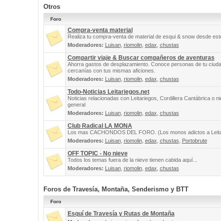
Otros
Foro
Compra-venta material
Realiza tu compra-venta de material de esqui & snow desde este
Moderadores:
Luisan
,
riomolin
,
edax
,
chustas
Compartir viaje & Buscar compañeros de aventuras
Ahorra gastos de desplazamiento. Conoce personas de tu ciuda
cercanías con tus mismas aficiones.
Moderadores:
Luisan
,
riomolin
,
edax
,
chustas
Todo-Noticias Leitariegos.net
Noticias relacionadas con Leitariegos, Cordillera Cantábrica o n
general
Moderadores:
Luisan
,
riomolin
,
edax
,
chustas
Club Radical LA MONA
Los mas CACHONDOS DEL FORO. (Los monos adictos a Leita
Moderadores:
Luisan
,
riomolin
,
edax
,
chustas
,
Portobrute
OFF TOPIC - No nieve
Todos los temas fuera de la nieve tienen cabida aquí...
Moderadores:
Luisan
,
riomolin
,
edax
,
chustas
Foros de Travesía, Montaña, Senderismo y BTT
Foro
Esquí de Travesía y Rutas de Montaña