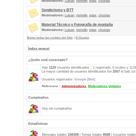
Moderadores:
Luisan
,
riomolin
,
edax
,
chustas
Senderismo y BTT
Moderadores:
Luisan
,
riomolin
,
edax
,
chustas
Material Técnico y Fotografía de montaña
Moderadores:
Luisan
,
riomolin
,
edax
,
chustas
Borrar todas las cookies del Sitio
|
El Equipo
Índice general
¿Quién está conectado?
Hay
1129
Usuarios identificados :: 1 registrado, 0 ocultos y 112
La mayor cantidad de usuarios identificados fue
2557
el Sab Jul
Usuarios registrados:
Google [Bot]
Referencia ::
Administradores
,
Moderadores globales
Cumpleaños
Hoy sin cumpleaños
Estadísticas
Mensajes totales
108308
| Temas totales
8588
| Usuarios total