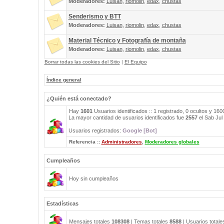
Moderadores:
Luisan
,
riomolin
,
edax
,
chustas
Senderismo y BTT
Moderadores:
Luisan
,
riomolin
,
edax
,
chustas
Material Técnico y Fotografía de montaña
Moderadores:
Luisan
,
riomolin
,
edax
,
chustas
Borrar todas las cookies del Sitio
|
El Equipo
Índice general
¿Quién está conectado?
Hay
1601
Usuarios identificados :: 1 registrado, 0 ocultos y 16
La mayor cantidad de usuarios identificados fue
2557
el Sab Jul
Usuarios registrados:
Google [Bot]
Referencia ::
Administradores
,
Moderadores globales
Cumpleaños
Hoy sin cumpleaños
Estadísticas
Mensajes totales
108308
| Temas totales
8588
| Usuarios total