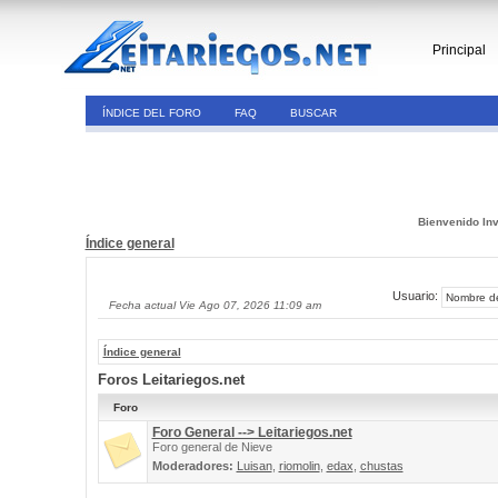
Principal
ÍNDICE DEL FORO
FAQ
BUSCAR
Bienvenido Inv
Índice general
Usuario:
Fecha actual Vie Ago 07, 2026 11:09 am
Índice general
Foros Leitariegos.net
Foro
Foro General --> Leitariegos.net
Foro general de Nieve
Moderadores:
Luisan
,
riomolin
,
edax
,
chustas