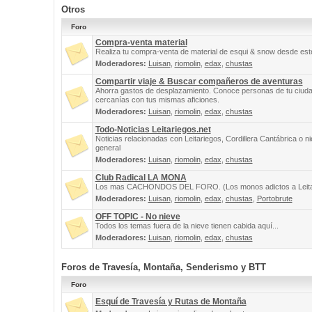
Otros
Foro
Compra-venta material
Realiza tu compra-venta de material de esqui & snow desde este
Moderadores:
Luisan
,
riomolin
,
edax
,
chustas
Compartir viaje & Buscar compañeros de aventuras
Ahorra gastos de desplazamiento. Conoce personas de tu ciuda
cercanías con tus mismas aficiones.
Moderadores:
Luisan
,
riomolin
,
edax
,
chustas
Todo-Noticias Leitariegos.net
Noticias relacionadas con Leitariegos, Cordillera Cantábrica o n
general
Moderadores:
Luisan
,
riomolin
,
edax
,
chustas
Club Radical LA MONA
Los mas CACHONDOS DEL FORO. (Los monos adictos a Leita
Moderadores:
Luisan
,
riomolin
,
edax
,
chustas
,
Portobrute
OFF TOPIC - No nieve
Todos los temas fuera de la nieve tienen cabida aquí...
Moderadores:
Luisan
,
riomolin
,
edax
,
chustas
Foros de Travesía, Montaña, Senderismo y BTT
Foro
Esquí de Travesía y Rutas de Montaña