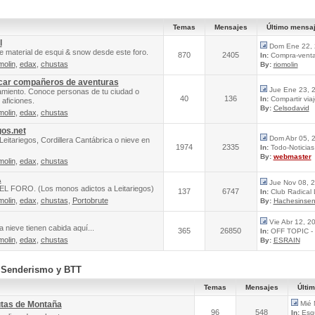
Temas
Mensajes
Último mensa
l
Dom Ene 22, 
e material de esqui & snow desde este foro.
870
2405
In:
Compra-venta 
molin
,
edax
,
chustas
By:
riomolin
scar compañeros de aventuras
Jue Ene 23, 
amiento. Conoce personas de tu ciudad o
40
136
In:
Compartir via
aficiones.
By:
Celsodavid
molin
,
edax
,
chustas
gos.net
Dom Abr 05, 
Leitariegos, Cordillera Cantábrica o nieve en
1974
2335
In:
Todo-Noticias 
By:
webmaster
molin
,
edax
,
chustas
A
Jue Nov 08, 
FORO. (Los monos adictos a Leitariegos)
137
6747
In:
Club Radical
molin
,
edax
,
chustas
,
Portobrute
By:
Hachesinsen
Vie Abr 12, 2
 nieve tienen cabida aquí...
365
26850
In:
OFF TOPIC - 
molin
,
edax
,
chustas
By:
ESRAIN
, Senderismo y BTT
Temas
Mensajes
Últi
utas de Montaña
Mié 
96
548
In:
Esqu