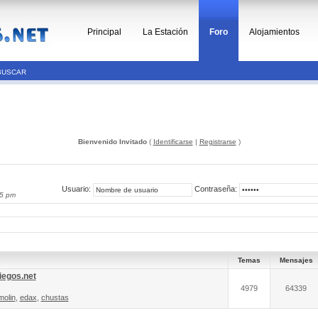
Principal
La Estación
Foro
Alojamientos
BUSCAR
Bienvenido Invitado
(
Identificarse
|
Registrarse
)
Usuario:
Contraseña:
15 pm
Temas
Mensajes
iegos.net
4979
64339
molin
,
edax
,
chustas