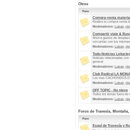
Otros
Foro
Compra-venta materia
Realiza tu compra-venta d
Moderadores:
Luisan
,
rio
Compartir viaje & Bu
Ahorra gastos de desplaz
cercanías con tus mismas 
Moderadores:
Luisan
,
rio
Todo-Noticias Leitarie
Noticias relacionadas con 
general
Moderadores:
Luisan
,
rio
Club Radical LA MON
Los mas CACHONDOS DEL 
Moderadores:
Luisan
,
rio
OFF TOPIC - No nieve
Todos los temas fuera de la
Moderadores:
Luisan
,
rio
Foros de Travesía, Montaña
Foro
Esquí de Travesía y R