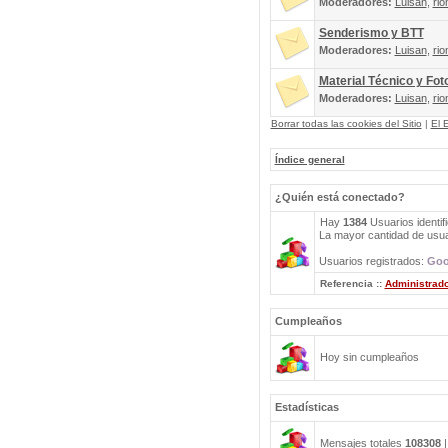
Moderadores:
Luisan
,
rio
Senderismo y BTT
Moderadores:
Luisan
,
rio
Material Técnico y Fot
Moderadores:
Luisan
,
rio
Borrar todas las cookies del Sitio
|
El 
Índice general
¿Quién está conectado?
Hay
1384
Usuarios identif
La mayor cantidad de usuar
Usuarios registrados:
Goo
Referencia ::
Administrad
Cumpleaños
Hoy sin cumpleaños
Estadísticas
Mensajes totales
108308
|