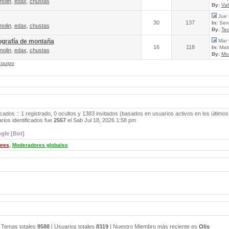
molin
,
edax
,
chustas
By:
Va
Jue 
30
137
In:
Send
molin
,
edax
,
chustas
By:
Tec
ografía de montaña
Mar 
16
118
In:
Mate
molin
,
edax
,
chustas
By:
Mo
Equipo
icados :: 1 registrado, 0 ocultos y 1383 invitados (basados en usuarios activos en los últimos
ios identificados fue
2557
el Sab Jul 18, 2026 1:58 pm
gle [Bot]
ores
,
Moderadores globales
 Temas totales
8588
| Usuarios totales
8319
| Nuestro Miembro más reciente es
Olis