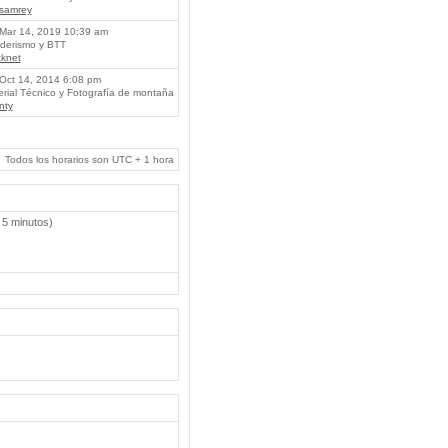
lsamrey
Mar 14, 2019 10:39 am
erismo y BTT
knet
Oct 14, 2014 6:08 pm
rial Técnico y Fotografía de montaña
nty
Todos los horarios son UTC + 1 hora
 5 minutos)