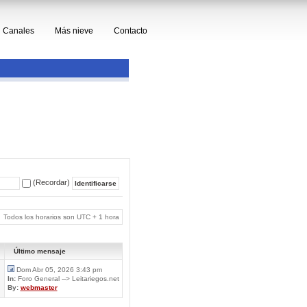
Canales
Más nieve
Contacto
(Recordar)
Todos los horarios son UTC + 1 hora
Último mensaje
Dom Abr 05, 2026 3:43 pm
In:
Foro General --> Leitariegos.net
By:
webmaster