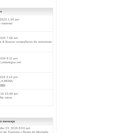
je
2023 1:34 am
material
2020 7:48 am
je & Buscar compañeros de aventuras
2026 8:11 pm
Leitariegos.net
2018 3:14 pm
 LA MONA
tido
019 10:48 am
No nieve
mo mensaje
Mar 23, 2016 8:03 am
í de Travesía y Rutas de Montaña