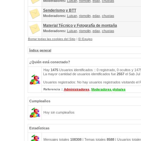
Moderadores:
Luisan
,
riomolin
,
edax
,
chustas
Senderismo y BTT
Moderadores:
Luisan
,
riomolin
,
edax
,
chustas
Material Técnico y Fotografía de montaña
Moderadores:
Luisan
,
riomolin
,
edax
,
chustas
Borrar todas las cookies del Sitio
|
El Equipo
Índice general
¿Quién está conectado?
Hay
1475
Usuarios identificados :: 0 registrado, 0 ocultos y 14
La mayor cantidad de usuarios identificados fue
2557
el Sab Jul
Usuarios registrados: No hay usuarios registrados visitando el 
Referencia ::
Administradores
,
Moderadores globales
Cumpleaños
Hoy sin cumpleaños
Estadísticas
Mensajes totales
108308
| Temas totales
8588
| Usuarios total