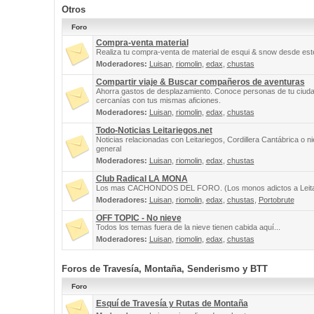
Otros
Foro
Compra-venta material
Realiza tu compra-venta de material de esqui & snow desde este
Moderadores:
Luisan
,
riomolin
,
edax
,
chustas
Compartir viaje & Buscar compañeros de aventuras
Ahorra gastos de desplazamiento. Conoce personas de tu ciuda
cercanías con tus mismas aficiones.
Moderadores:
Luisan
,
riomolin
,
edax
,
chustas
Todo-Noticias Leitariegos.net
Noticias relacionadas con Leitariegos, Cordillera Cantábrica o n
general
Moderadores:
Luisan
,
riomolin
,
edax
,
chustas
Club Radical LA MONA
Los mas CACHONDOS DEL FORO. (Los monos adictos a Leita
Moderadores:
Luisan
,
riomolin
,
edax
,
chustas
,
Portobrute
OFF TOPIC - No nieve
Todos los temas fuera de la nieve tienen cabida aquí...
Moderadores:
Luisan
,
riomolin
,
edax
,
chustas
Foros de Travesía, Montaña, Senderismo y BTT
Foro
Esquí de Travesía y Rutas de Montaña