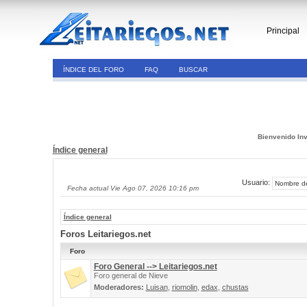
Principal
ÍNDICE DEL FORO
FAQ
BUSCAR
Bienvenido Inv
Índice general
Usuario:
Fecha actual Vie Ago 07, 2026 10:16 pm
Índice general
Foros Leitariegos.net
Foro
Foro General --> Leitariegos.net
Foro general de Nieve
Moderadores:
Luisan
,
riomolin
,
edax
,
chustas