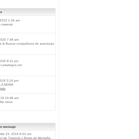
je
2023 1:34 am
material
2020 7:48 am
je & Buscar compañeros de aventuras
2026 8:11 pm
Leitariegos.net
2018 3:14 pm
 LA MONA
tido
019 10:48 am
No nieve
mo mensaje
Mar 23, 2016 8:03 am
í de Travesía y Rutas de Montaña