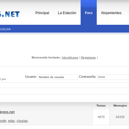
Principal
La Estación
Foro
Alojamientos
BUSCAR
Bienvenido Invitado
(
Identificarse
|
Registrarse
)
Usuario:
Contraseña:
0 pm
Temas
Mensajes
iegos.net
4979
64339
molin
,
edax
,
chustas