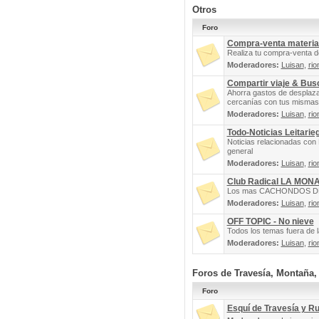
Otros
Foro
Compra-venta materia
Realiza tu compra-venta d
Moderadores:
Luisan
,
rio
Compartir viaje & Bu
Ahorra gastos de desplaz
cercanías con tus mismas 
Moderadores:
Luisan
,
rio
Todo-Noticias Leitarie
Noticias relacionadas con 
general
Moderadores:
Luisan
,
rio
Club Radical LA MON
Los mas CACHONDOS DEL 
Moderadores:
Luisan
,
rio
OFF TOPIC - No nieve
Todos los temas fuera de la
Moderadores:
Luisan
,
rio
Foros de Travesía, Montaña
Foro
Esquí de Travesía y R