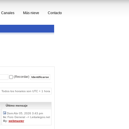
Canales
Más nieve
Contacto
(Recordar)
Todos los horarios son UTC + 1 hora
Último mensaje
Dom Abr 05, 2026 3:43 pm
In:
Foro General --> Leitariegos.net
By:
webmaster