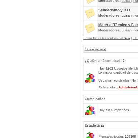
Moderadores:
Luisan
,
rio
Senderismo y BTT
Moderadores:
Luisan
,
rio
Material Técnico y Fot
Moderadores:
Luisan
,
rio
Borrar todas las cookies del Sitio
|
El 
Índice general
¿Quién está conectado?
Hay
1202
Usuarios identif
La mayor cantidad de usuar
Usuarios registrados: No h
Referencia ::
Administrad
Cumpleaños
Hoy sin cumpleaños
Estadísticas
Mensajes totales
108308
|