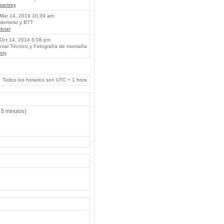
lsamrey
Mar 14, 2019 10:39 am
erismo y BTT
knet
Oct 14, 2014 6:08 pm
rial Técnico y Fotografía de montaña
nty
Todos los horarios son UTC + 1 hora
 5 minutos)