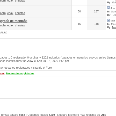
molin
,
edax
,
chustas
By:
Va
Jue 
30
137
In:
Send
molin
,
edax
,
chustas
By:
Tec
ografía de montaña
Mar 
16
118
In:
Mate
molin
,
edax
,
chustas
By:
Mo
Equipo
icados :: 0 registrado, 0 ocultos y 1202 invitados (basados en usuarios activos en los últimos
ios identificados fue
2557
el Sab Jul 18, 2026 1:58 pm
ay usuarios registrados visitando el Foro
ores
,
Moderadores globales
 Temas totales
8588
| Usuarios totales
8319
| Nuestro Miembro más reciente es
Olis