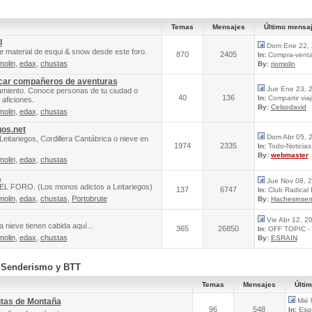
Temas
Mensajes
Último mensa
l
Dom Ene 22, 
e material de esqui & snow desde este foro.
870
2405
In:
Compra-venta 
molin
,
edax
,
chustas
By:
riomolin
scar compañeros de aventuras
Jue Ene 23, 
amiento. Conoce personas de tu ciudad o
40
136
In:
Compartir via
aficiones.
By:
Celsodavid
molin
,
edax
,
chustas
gos.net
Dom Abr 05, 
Leitariegos, Cordillera Cantábrica o nieve en
1974
2335
In:
Todo-Noticias 
By:
webmaster
molin
,
edax
,
chustas
A
Jue Nov 08, 
FORO. (Los monos adictos a Leitariegos)
137
6747
In:
Club Radical
molin
,
edax
,
chustas
,
Portobrute
By:
Hachesinsen
Vie Abr 12, 2
 nieve tienen cabida aquí...
365
26850
In:
OFF TOPIC - 
molin
,
edax
,
chustas
By:
ESRAIN
, Senderismo y BTT
Temas
Mensajes
Últi
utas de Montaña
Mié 
96
548
In:
Esqu