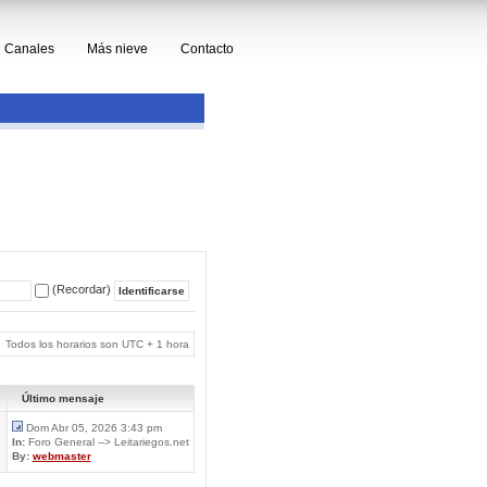
Canales
Más nieve
Contacto
(Recordar)
Todos los horarios son UTC + 1 hora
Último mensaje
Dom Abr 05, 2026 3:43 pm
In:
Foro General --> Leitariegos.net
By:
webmaster