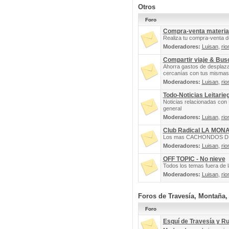
Otros
Foro
Compra-venta materia
Realiza tu compra-venta d
Moderadores:
Luisan
,
rio
Compartir viaje & Bu
Ahorra gastos de desplaz
cercanías con tus mismas 
Moderadores:
Luisan
,
rio
Todo-Noticias Leitarie
Noticias relacionadas con 
general
Moderadores:
Luisan
,
rio
Club Radical LA MON
Los mas CACHONDOS DEL 
Moderadores:
Luisan
,
rio
OFF TOPIC - No nieve
Todos los temas fuera de la
Moderadores:
Luisan
,
rio
Foros de Travesía, Montaña
Foro
Esquí de Travesía y R