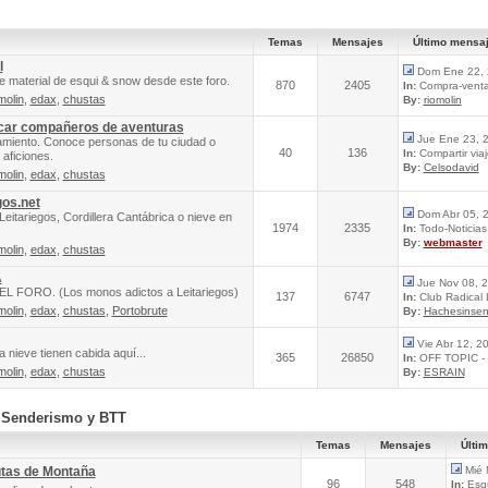
Temas
Mensajes
Último mensa
l
Dom Ene 22, 
e material de esqui & snow desde este foro.
870
2405
In:
Compra-venta 
molin
,
edax
,
chustas
By:
riomolin
scar compañeros de aventuras
Jue Ene 23, 
amiento. Conoce personas de tu ciudad o
40
136
In:
Compartir via
aficiones.
By:
Celsodavid
molin
,
edax
,
chustas
gos.net
Dom Abr 05, 
Leitariegos, Cordillera Cantábrica o nieve en
1974
2335
In:
Todo-Noticias 
By:
webmaster
molin
,
edax
,
chustas
A
Jue Nov 08, 
FORO. (Los monos adictos a Leitariegos)
137
6747
In:
Club Radical
molin
,
edax
,
chustas
,
Portobrute
By:
Hachesinsen
Vie Abr 12, 2
 nieve tienen cabida aquí...
365
26850
In:
OFF TOPIC - 
molin
,
edax
,
chustas
By:
ESRAIN
, Senderismo y BTT
Temas
Mensajes
Últi
utas de Montaña
Mié 
96
548
In:
Esqu