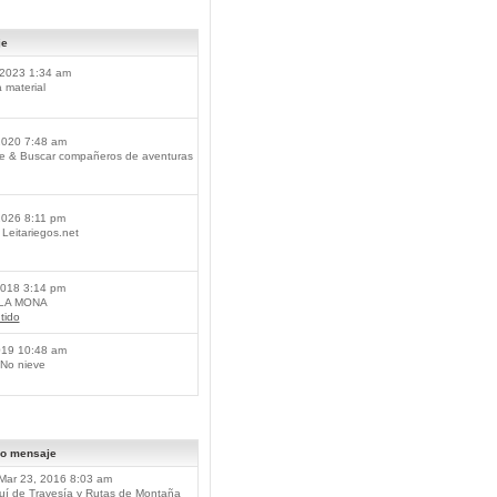
je
2023 1:34 am
material
2020 7:48 am
je & Buscar compañeros de aventuras
2026 8:11 pm
Leitariegos.net
2018 3:14 pm
 LA MONA
tido
019 10:48 am
No nieve
mo mensaje
Mar 23, 2016 8:03 am
í de Travesía y Rutas de Montaña