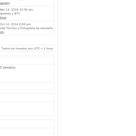
lsamrey
Mar 14, 2019 10:39 am
erismo y BTT
knet
Oct 14, 2014 6:08 pm
rial Técnico y Fotografía de montaña
nty
Todos los horarios son UTC + 1 hora
 5 minutos)