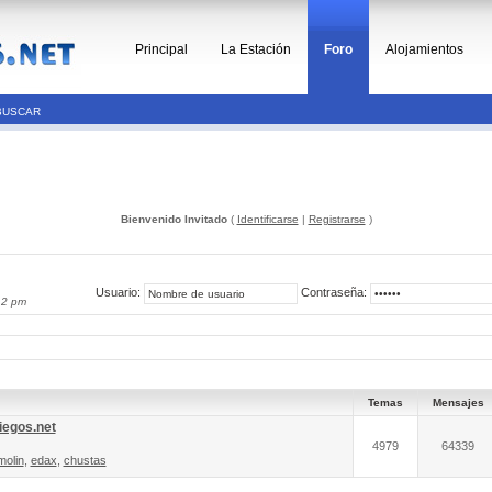
Principal
La Estación
Foro
Alojamientos
BUSCAR
Bienvenido Invitado
(
Identificarse
|
Registrarse
)
Usuario:
Contraseña:
12 pm
Temas
Mensajes
iegos.net
4979
64339
molin
,
edax
,
chustas