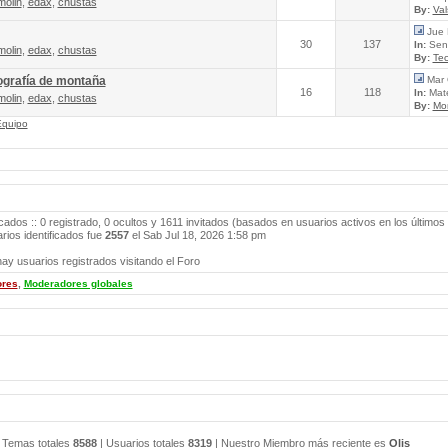
molin
,
edax
,
chustas
By:
Va
Jue 
30
137
In:
Send
molin
,
edax
,
chustas
By:
Tec
ografía de montaña
Mar 
16
118
In:
Mate
molin
,
edax
,
chustas
By:
Mo
Equipo
cados :: 0 registrado, 0 ocultos y 1611 invitados (basados en usuarios activos en los últimos
ios identificados fue
2557
el Sab Jul 18, 2026 1:58 pm
ay usuarios registrados visitando el Foro
ores
,
Moderadores globales
 Temas totales
8588
| Usuarios totales
8319
| Nuestro Miembro más reciente es
Olis