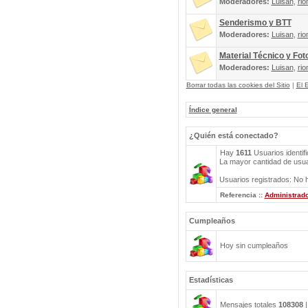
Moderadores:
Luisan
,
rio
Senderismo y BTT
Moderadores:
Luisan
,
rio
Material Técnico y Fot
Moderadores:
Luisan
,
rio
Borrar todas las cookies del Sitio
|
El 
Índice general
¿Quién está conectado?
Hay
1611
Usuarios identifi
La mayor cantidad de usuar
Usuarios registrados: No h
Referencia ::
Administrad
Cumpleaños
Hoy sin cumpleaños
Estadísticas
Mensajes totales
108308
|