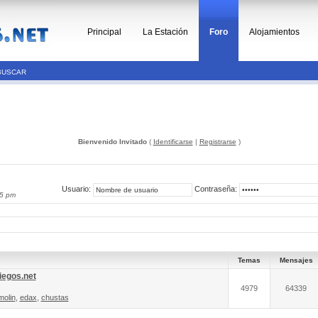
Principal
La Estación
Foro
Alojamientos
BUSCAR
Bienvenido Invitado
(
Identificarse
|
Registrarse
)
Usuario:
Contraseña:
05 pm
Temas
Mensajes
iegos.net
4979
64339
molin
,
edax
,
chustas