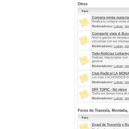
Otros
Foro
Compra-venta materia
Realiza tu compra-venta d
Moderadores:
Luisan
,
rio
Compartir viaje & Bu
Ahorra gastos de desplaz
cercanías con tus mismas 
Moderadores:
Luisan
,
rio
Todo-Noticias Leitarie
Noticias relacionadas con 
general
Moderadores:
Luisan
,
rio
Club Radical LA MON
Los mas CACHONDOS DEL 
Moderadores:
Luisan
,
rio
OFF TOPIC - No nieve
Todos los temas fuera de la
Moderadores:
Luisan
,
rio
Foros de Travesía, Montaña
Foro
Esquí de Travesía y R