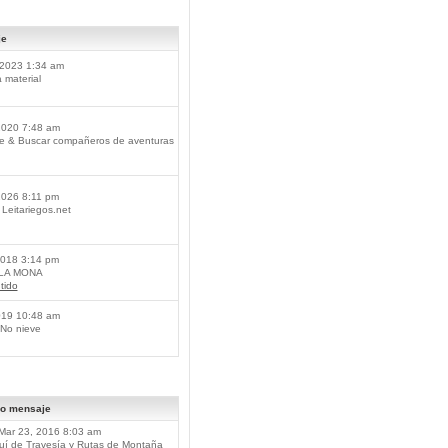
je
2023 1:34 am
material
2020 7:48 am
je & Buscar compañeros de aventuras
2026 8:11 pm
Leitariegos.net
2018 3:14 pm
 LA MONA
tido
019 10:48 am
No nieve
mo mensaje
Mar 23, 2016 8:03 am
í de Travesía y Rutas de Montaña