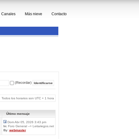
Canales
Más nieve
Contacto
(Recordar)
Todos los horarios son UTC + 1 hora
Último mensaje
Dom Abr 05, 2026 3:43 pm
In:
Foro General --> Leitariegos.net
By:
webmaster