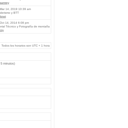
lsamrey
Mar 14, 2019 10:39 am
erismo y BTT
knet
Oct 14, 2014 6:08 pm
rial Técnico y Fotografía de montaña
nty
Todos los horarios son UTC + 1 hora
 5 minutos)