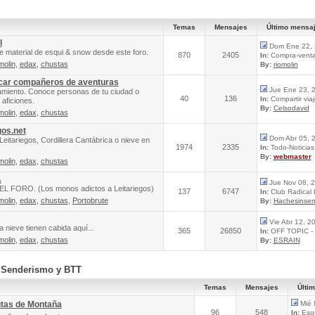
Temas
Mensajes
Último mensa
l
Dom Ene 22, 
e material de esqui & snow desde este foro.
870
2405
In:
Compra-venta 
molin
,
edax
,
chustas
By:
riomolin
scar compañeros de aventuras
Jue Ene 23, 
amiento. Conoce personas de tu ciudad o
40
136
In:
Compartir via
aficiones.
By:
Celsodavid
molin
,
edax
,
chustas
gos.net
Dom Abr 05, 
Leitariegos, Cordillera Cantábrica o nieve en
1974
2335
In:
Todo-Noticias 
By:
webmaster
molin
,
edax
,
chustas
A
Jue Nov 08, 
FORO. (Los monos adictos a Leitariegos)
137
6747
In:
Club Radical
molin
,
edax
,
chustas
,
Portobrute
By:
Hachesinsen
Vie Abr 12, 2
 nieve tienen cabida aquí...
365
26850
In:
OFF TOPIC - 
molin
,
edax
,
chustas
By:
ESRAIN
, Senderismo y BTT
Temas
Mensajes
Últi
utas de Montaña
Mié 
96
548
In:
Esqu