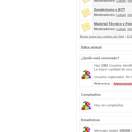
Moderadores:
Luisan
,
rio
Senderismo y BTT
Moderadores:
Luisan
,
rio
Material Técnico y Fot
Moderadores:
Luisan
,
rio
Borrar todas las cookies del Sitio
|
El 
Índice general
¿Quién está conectado?
Hay
1361
Usuarios identif
La mayor cantidad de usuar
Usuarios registrados: No h
Referencia ::
Administrad
Cumpleaños
Hoy sin cumpleaños
Estadísticas
Mensajes totales
108308
|