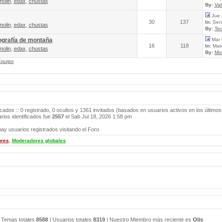
molin
,
edax
,
chustas
By:
Va
Jue 
30
137
In:
Send
molin
,
edax
,
chustas
By:
Tec
ografía de montaña
Mar 
16
118
In:
Mate
molin
,
edax
,
chustas
By:
Mo
Equipo
icados :: 0 registrado, 0 ocultos y 1361 invitados (basados en usuarios activos en los últimos
ios identificados fue
2557
el Sab Jul 18, 2026 1:58 pm
ay usuarios registrados visitando el Foro
ores
,
Moderadores globales
 Temas totales
8588
| Usuarios totales
8319
| Nuestro Miembro más reciente es
Olis