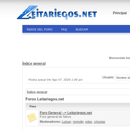
Principal
ÍNDICE DEL FORO
FAQ
BUSCAR
Bienvenido Inv
Índice general
Usuario:
Fecha actual Vie Ago 07, 2026 1:49 am
Índice general
Foros Leitariegos.net
Foro
Foro General --> Leitariegos.net
Foro general de Nieve
Moderadores:
Luisan
,
riomolin
,
edax
,
chustas