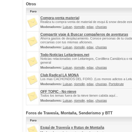
Otros
Foro
Compra-venta material
Realiza tu compra-venta de material de esqui & snow desde este
Moderadores:
Luisan
,
riomolin
,
edax
,
chustas
Compartir viaje & Buscar compañeros de aventuras
Ahorra gastos de desplazamiento. Conoce personas de tu ciuda
cercanías con tus mismas aficiones.
Moderadores:
Luisan
,
riomolin
,
edax
,
chustas
Todo-Noticias Leitariegos.net
Noticias relacionadas con Leitariegos, Cordillera Cantábrica o n
general
Moderadores:
Luisan
,
riomolin
,
edax
,
chustas
Club Radical LA MONA
Los mas CACHONDOS DEL FORO. (Los monos adictos a Leita
Moderadores:
Luisan
,
riomolin
,
edax
,
chustas
,
Portobrute
OFF TOPIC - No nieve
Todos los temas fuera de la nieve tienen cabida aquí...
Moderadores:
Luisan
,
riomolin
,
edax
,
chustas
Foros de Travesía, Montaña, Senderismo y BTT
Foro
Esquí de Travesía y Rutas de Montaña