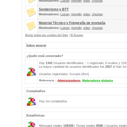
Moderadores:
Luisan
,
riomolin
,
edax
,
chustas
Senderismo y BTT
Moderadores:
Luisan
,
riomolin
,
edax
,
chustas
Material Técnico y Fotografía de montaña
Moderadores:
Luisan
,
riomolin
,
edax
,
chustas
Borrar todas las cookies del Sitio
|
El Equipo
Índice general
¿Quién está conectado?
Hay
1342
Usuarios identificados :: 1 registrado, 0 ocultos y 13
La mayor cantidad de usuarios identificados fue
2557
el Sab Jul
Usuarios registrados:
Google [Bot]
Referencia ::
Administradores
,
Moderadores globales
Cumpleaños
Hoy sin cumpleaños
Estadísticas
Mensajes totales
108308
| Temas totales
8588
| Usuarios total