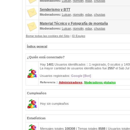
Moderadores:
Luisan
,
riomolin
,
edax
,
chustas
Senderismo y BTT
Moderadores:
Luisan
,
riomolin
,
edax
,
chustas
Material Técnico y Fotografía de montaña
Moderadores:
Luisan
,
riomolin
,
edax
,
chustas
Borrar todas las cookies del Sitio
|
El Equipo
Índice general
¿Quién está conectado?
Hay
1401
Usuarios identificados :: 1 registrado, 0 ocultos y 14
La mayor cantidad de usuarios identificados fue
2557
el Sab Jul
Usuarios registrados:
Google [Bot]
Referencia ::
Administradores
,
Moderadores globales
Cumpleaños
Hoy sin cumpleaños
Estadísticas
Mensajes totales
108308
| Temas totales
8588
| Usuarios total