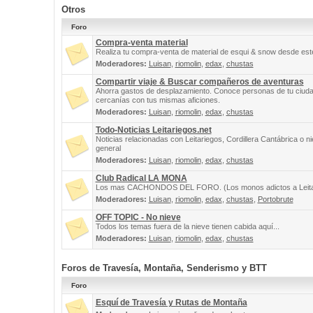
Otros
Foro
Compra-venta material
Realiza tu compra-venta de material de esqui & snow desde este
Moderadores:
Luisan
,
riomolin
,
edax
,
chustas
Compartir viaje & Buscar compañeros de aventuras
Ahorra gastos de desplazamiento. Conoce personas de tu ciuda
cercanías con tus mismas aficiones.
Moderadores:
Luisan
,
riomolin
,
edax
,
chustas
Todo-Noticias Leitariegos.net
Noticias relacionadas con Leitariegos, Cordillera Cantábrica o n
general
Moderadores:
Luisan
,
riomolin
,
edax
,
chustas
Club Radical LA MONA
Los mas CACHONDOS DEL FORO. (Los monos adictos a Leita
Moderadores:
Luisan
,
riomolin
,
edax
,
chustas
,
Portobrute
OFF TOPIC - No nieve
Todos los temas fuera de la nieve tienen cabida aquí...
Moderadores:
Luisan
,
riomolin
,
edax
,
chustas
Foros de Travesía, Montaña, Senderismo y BTT
Foro
Esquí de Travesía y Rutas de Montaña