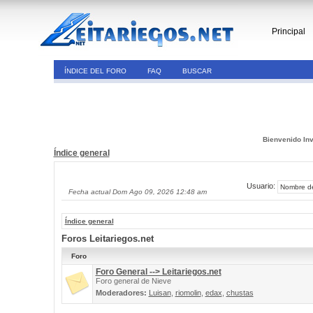
Principal
ÍNDICE DEL FORO
FAQ
BUSCAR
Bienvenido Inv
Índice general
Usuario:
Fecha actual Dom Ago 09, 2026 12:48 am
Índice general
Foros Leitariegos.net
Foro
Foro General --> Leitariegos.net
Foro general de Nieve
Moderadores:
Luisan
,
riomolin
,
edax
,
chustas