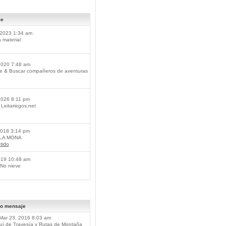
je
2023 1:34 am
material
2020 7:48 am
je & Buscar compañeros de aventuras
2026 8:11 pm
Leitariegos.net
2018 3:14 pm
 LA MONA
tido
019 10:48 am
No nieve
mo mensaje
Mar 23, 2016 8:03 am
í de Travesía y Rutas de Montaña