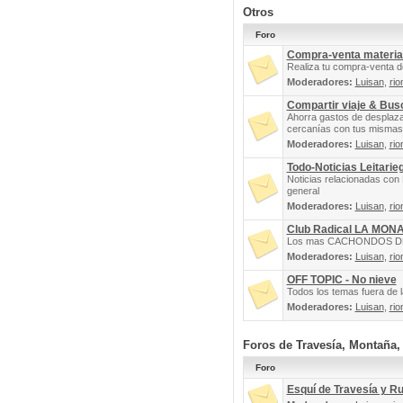
Otros
Foro
Compra-venta materia
Realiza tu compra-venta d
Moderadores:
Luisan
,
rio
Compartir viaje & Bu
Ahorra gastos de desplaz
cercanías con tus mismas 
Moderadores:
Luisan
,
rio
Todo-Noticias Leitarie
Noticias relacionadas con 
general
Moderadores:
Luisan
,
rio
Club Radical LA MON
Los mas CACHONDOS DEL 
Moderadores:
Luisan
,
rio
OFF TOPIC - No nieve
Todos los temas fuera de la
Moderadores:
Luisan
,
rio
Foros de Travesía, Montaña
Foro
Esquí de Travesía y R