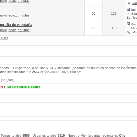
molin
,
edax
,
chustas
By:
Va
Jue 
30
137
In:
Send
molin
,
edax
,
chustas
By:
Tec
ografía de montaña
Mar 
16
118
In:
Mate
molin
,
edax
,
chustas
By:
Mo
Equipo
icados :: 1 registrado, 0 ocultos y 1417 invitados (basados en usuarios activos en los últimos
ios identificados fue
2557
el Sab Jul 18, 2026 1:58 pm
gle [Bot]
ores
,
Moderadores globales
 Temas totales
8588
| Usuarios totales
8319
| Nuestro Miembro más reciente es
Olis