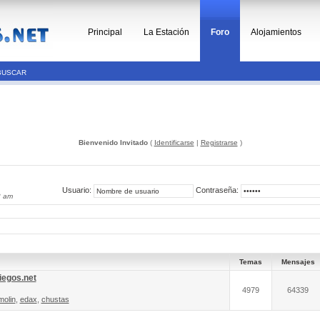
Principal
La Estación
Foro
Alojamientos
BUSCAR
Bienvenido Invitado
(
Identificarse
|
Registrarse
)
Usuario:
Contraseña:
3 am
Temas
Mensajes
iegos.net
4979
64339
molin
,
edax
,
chustas