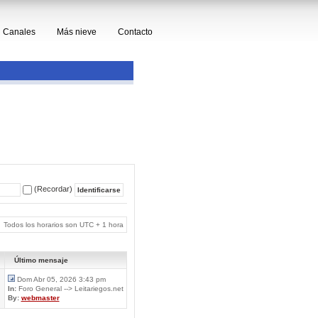
Canales
Más nieve
Contacto
(Recordar)
Todos los horarios son UTC + 1 hora
Último mensaje
Dom Abr 05, 2026 3:43 pm
In:
Foro General --> Leitariegos.net
By:
webmaster