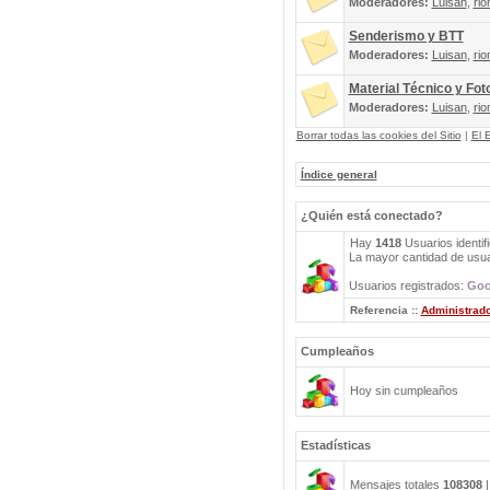
Moderadores:
Luisan
,
rio
Senderismo y BTT
Moderadores:
Luisan
,
rio
Material Técnico y Fot
Moderadores:
Luisan
,
rio
Borrar todas las cookies del Sitio
|
El 
Índice general
¿Quién está conectado?
Hay
1418
Usuarios identif
La mayor cantidad de usuar
Usuarios registrados:
Goo
Referencia ::
Administrad
Cumpleaños
Hoy sin cumpleaños
Estadísticas
Mensajes totales
108308
|