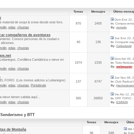
Temas
Mensajes
Último mensa
l
Dom Ene 22, 
e material de esqui & snow desde este foro.
870
2405
In:
Compra-venta 
molin
,
edax
,
chustas
By:
riomolin
scar compañeros de aventuras
Jue Ene 23, 
amiento. Conoce personas de tu ciudad o
40
136
In:
Compartir via
aficiones.
By:
Celsodavid
molin
,
edax
,
chustas
gos.net
Dom Abr 05, 
Leitariegos, Cordillera Cantábrica o nieve en
1974
2335
In:
Todo-Noticias 
By:
webmaster
molin
,
edax
,
chustas
A
Jue Nov 08, 
FORO. (Los monos adictos a Leitariegos)
137
6747
In:
Club Radical
molin
,
edax
,
chustas
,
Portobrute
By:
Hachesinsen
Vie Abr 12, 2
 nieve tienen cabida aquí...
365
26850
In:
OFF TOPIC - 
molin
,
edax
,
chustas
By:
ESRAIN
, Senderismo y BTT
Temas
Mensajes
Últi
utas de Montaña
Mié 
96
548
In:
Esqu