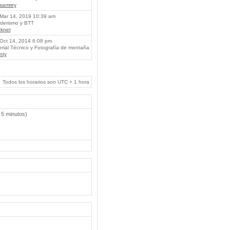
lsamrey
Mar 14, 2019 10:39 am
erismo y BTT
knet
Oct 14, 2014 6:08 pm
rial Técnico y Fotografía de montaña
nty
Todos los horarios son UTC + 1 hora
 5 minutos)