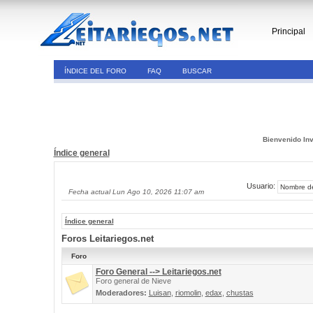
Principal
ÍNDICE DEL FORO
FAQ
BUSCAR
Bienvenido Inv
Índice general
Usuario:
Fecha actual Lun Ago 10, 2026 11:07 am
Índice general
Foros Leitariegos.net
Foro
Foro General --> Leitariegos.net
Foro general de Nieve
Moderadores:
Luisan
,
riomolin
,
edax
,
chustas