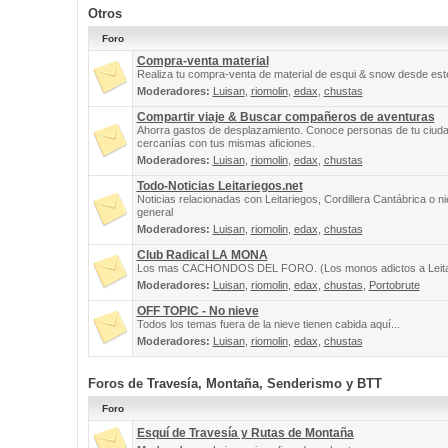
Otros
Foro
Compra-venta material
Realiza tu compra-venta de material de esqui & snow desde este
Moderadores:
Luisan
,
riomolin
,
edax
,
chustas
Compartir viaje & Buscar compañeros de aventuras
Ahorra gastos de desplazamiento. Conoce personas de tu ciuda
cercanías con tus mismas aficiones.
Moderadores:
Luisan
,
riomolin
,
edax
,
chustas
Todo-Noticias Leitariegos.net
Noticias relacionadas con Leitariegos, Cordillera Cantábrica o n
general
Moderadores:
Luisan
,
riomolin
,
edax
,
chustas
Club Radical LA MONA
Los mas CACHONDOS DEL FORO. (Los monos adictos a Leita
Moderadores:
Luisan
,
riomolin
,
edax
,
chustas
,
Portobrute
OFF TOPIC - No nieve
Todos los temas fuera de la nieve tienen cabida aquí...
Moderadores:
Luisan
,
riomolin
,
edax
,
chustas
Foros de Travesía, Montaña, Senderismo y BTT
Foro
Esquí de Travesía y Rutas de Montaña