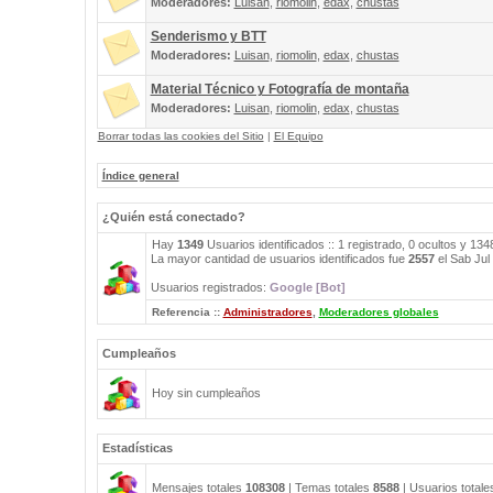
Moderadores:
Luisan
,
riomolin
,
edax
,
chustas
Senderismo y BTT
Moderadores:
Luisan
,
riomolin
,
edax
,
chustas
Material Técnico y Fotografía de montaña
Moderadores:
Luisan
,
riomolin
,
edax
,
chustas
Borrar todas las cookies del Sitio
|
El Equipo
Índice general
¿Quién está conectado?
Hay
1349
Usuarios identificados :: 1 registrado, 0 ocultos y 13
La mayor cantidad de usuarios identificados fue
2557
el Sab Jul
Usuarios registrados:
Google [Bot]
Referencia ::
Administradores
,
Moderadores globales
Cumpleaños
Hoy sin cumpleaños
Estadísticas
Mensajes totales
108308
| Temas totales
8588
| Usuarios total