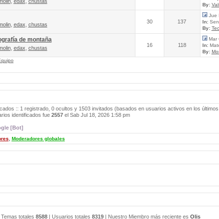
molin
,
edax
,
chustas
By:
Va
Jue 
30
137
In:
Send
molin
,
edax
,
chustas
By:
Tec
ografía de montaña
Mar 
16
118
In:
Mate
molin
,
edax
,
chustas
By:
Mo
Equipo
icados :: 1 registrado, 0 ocultos y 1503 invitados (basados en usuarios activos en los últimos
ios identificados fue
2557
el Sab Jul 18, 2026 1:58 pm
gle [Bot]
ores
,
Moderadores globales
 Temas totales
8588
| Usuarios totales
8319
| Nuestro Miembro más reciente es
Olis