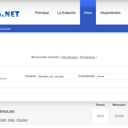
Principal
La Estación
Foro
Alojamientos
BUSCAR
Bienvenido Invitado
(
Identificarse
|
Registrarse
)
Usuario:
Contraseña:
39 pm
Temas
Mensajes
iegos.net
4979
64339
molin
,
edax
,
chustas