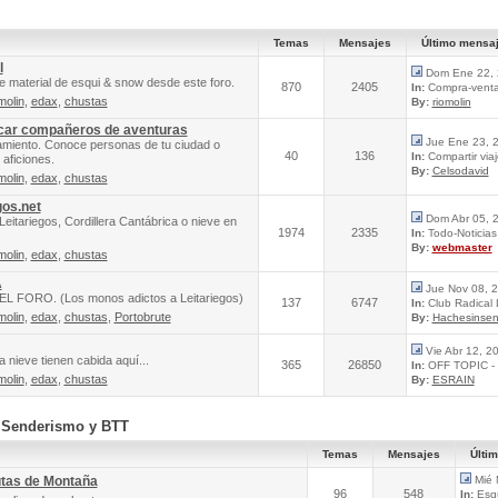
Temas
Mensajes
Último mensa
l
Dom Ene 22, 
e material de esqui & snow desde este foro.
870
2405
In:
Compra-venta 
molin
,
edax
,
chustas
By:
riomolin
scar compañeros de aventuras
Jue Ene 23, 
amiento. Conoce personas de tu ciudad o
40
136
In:
Compartir via
aficiones.
By:
Celsodavid
molin
,
edax
,
chustas
gos.net
Dom Abr 05, 
Leitariegos, Cordillera Cantábrica o nieve en
1974
2335
In:
Todo-Noticias 
By:
webmaster
molin
,
edax
,
chustas
A
Jue Nov 08, 
FORO. (Los monos adictos a Leitariegos)
137
6747
In:
Club Radical
molin
,
edax
,
chustas
,
Portobrute
By:
Hachesinsen
Vie Abr 12, 2
 nieve tienen cabida aquí...
365
26850
In:
OFF TOPIC - 
molin
,
edax
,
chustas
By:
ESRAIN
, Senderismo y BTT
Temas
Mensajes
Últi
utas de Montaña
Mié 
96
548
In:
Esqu