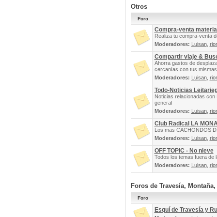
Otros
Foro
Compra-venta materia
Realiza tu compra-venta d
Moderadores:
Luisan
,
rio
Compartir viaje & Bu
Ahorra gastos de desplaz
cercanías con tus mismas 
Moderadores:
Luisan
,
rio
Todo-Noticias Leitarie
Noticias relacionadas con 
general
Moderadores:
Luisan
,
rio
Club Radical LA MON
Los mas CACHONDOS DEL 
Moderadores:
Luisan
,
rio
OFF TOPIC - No nieve
Todos los temas fuera de la
Moderadores:
Luisan
,
rio
Foros de Travesía, Montaña
Foro
Esquí de Travesía y R