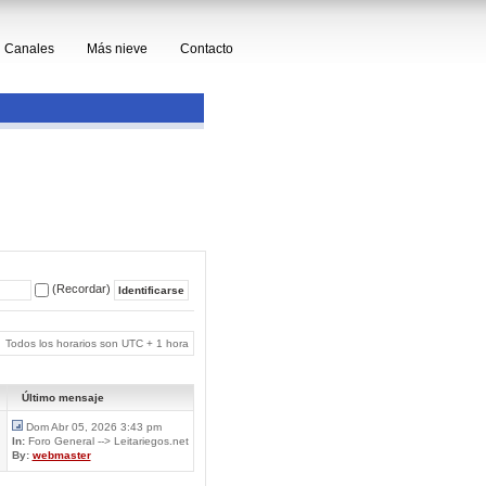
Canales
Más nieve
Contacto
(Recordar)
Todos los horarios son UTC + 1 hora
Último mensaje
Dom Abr 05, 2026 3:43 pm
In:
Foro General --> Leitariegos.net
By:
webmaster