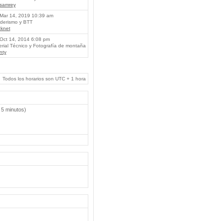
lsamrey
Mar 14, 2019 10:39 am
erismo y BTT
knet
Oct 14, 2014 6:08 pm
rial Técnico y Fotografía de montaña
nty
Todos los horarios son UTC + 1 hora
 5 minutos)