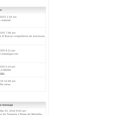
je
2023 1:34 am
material
2020 7:48 am
je & Buscar compañeros de aventuras
2026 8:11 pm
Leitariegos.net
2018 3:14 pm
 LA MONA
tido
019 10:48 am
No nieve
mo mensaje
Mar 23, 2016 8:03 am
í de Travesía y Rutas de Montaña