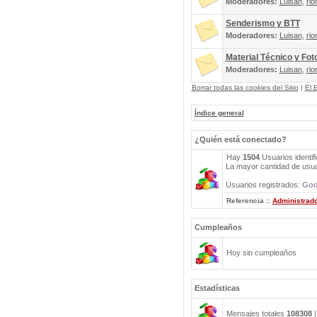
Moderadores:
Luisan
,
rio
Senderismo y BTT
Moderadores:
Luisan
,
rio
Material Técnico y Fot
Moderadores:
Luisan
,
rio
Borrar todas las cookies del Sitio
|
El 
Índice general
¿Quién está conectado?
Hay
1504
Usuarios identif
La mayor cantidad de usuar
Usuarios registrados:
Goo
Referencia ::
Administrad
Cumpleaños
Hoy sin cumpleaños
Estadísticas
Mensajes totales
108308
|