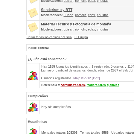
Moderadores:
Luisan
,
riomolin
,
edax
,
chustas
Senderismo y BTT
Moderadores:
Luisan
,
riomolin
,
edax
,
chustas
Material Técnico y Fotografía de montaña
Moderadores:
Luisan
,
riomolin
,
edax
,
chustas
Borrar todas las cookies del Sitio
|
El Equipo
Índice general
¿Quién está conectado?
Hay
1185
Usuarios identificados :: 1 registrado, 0 ocultos y 118
La mayor cantidad de usuarios identificados fue
2557
el Sab Jul
Usuarios registrados:
Majestic-12 [Bot]
Referencia ::
Administradores
,
Moderadores globales
Cumpleaños
Hoy sin cumpleaños
Estadísticas
Mensajes totales
108308
| Temas totales
8588
| Usuarios total