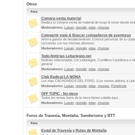
Otros
Foro
Compra-venta material
Realiza tu compra-venta de material de esqui & snow desde este
Moderadores:
Luisan
,
riomolin
,
edax
,
chustas
Compartir viaje & Buscar compañeros de aventuras
Ahorra gastos de desplazamiento. Conoce personas de tu ciuda
cercanías con tus mismas aficiones.
Moderadores:
Luisan
,
riomolin
,
edax
,
chustas
Todo-Noticias Leitariegos.net
Noticias relacionadas con Leitariegos, Cordillera Cantábrica o n
general
Moderadores:
Luisan
,
riomolin
,
edax
,
chustas
Club Radical LA MONA
Los mas CACHONDOS DEL FORO. (Los monos adictos a Leita
Moderadores:
Luisan
,
riomolin
,
edax
,
chustas
,
Portobrute
OFF TOPIC - No nieve
Todos los temas fuera de la nieve tienen cabida aquí...
Moderadores:
Luisan
,
riomolin
,
edax
,
chustas
Foros de Travesía, Montaña, Senderismo y BTT
Foro
Esquí de Travesía y Rutas de Montaña