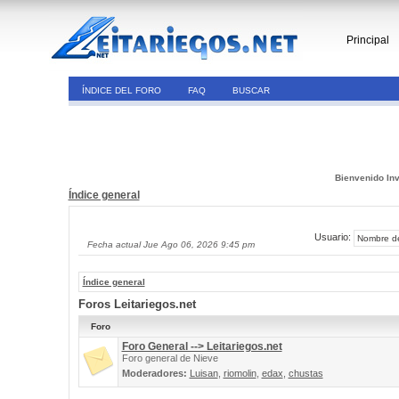
Principal
ÍNDICE DEL FORO
FAQ
BUSCAR
Bienvenido Inv
Índice general
Usuario:
Fecha actual Jue Ago 06, 2026 9:45 pm
Índice general
Foros Leitariegos.net
Foro
Foro General --> Leitariegos.net
Foro general de Nieve
Moderadores:
Luisan
,
riomolin
,
edax
,
chustas