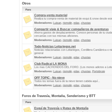
Otros
Foro
Compra-venta material
Realiza tu compra-venta de material de esqui & snow desde este
Moderadores:
Luisan
,
riomolin
,
edax
,
chustas
Compartir viaje & Buscar compañeros de aventuras
Ahorra gastos de desplazamiento. Conoce personas de tu ciuda
cercanías con tus mismas aficiones.
Moderadores:
Luisan
,
riomolin
,
edax
,
chustas
Todo-Noticias Leitariegos.net
Noticias relacionadas con Leitariegos, Cordillera Cantábrica o n
general
Moderadores:
Luisan
,
riomolin
,
edax
,
chustas
Club Radical LA MONA
Los mas CACHONDOS DEL FORO. (Los monos adictos a Leita
Moderadores:
Luisan
,
riomolin
,
edax
,
chustas
,
Portobrute
OFF TOPIC - No nieve
Todos los temas fuera de la nieve tienen cabida aquí...
Moderadores:
Luisan
,
riomolin
,
edax
,
chustas
Foros de Travesía, Montaña, Senderismo y BTT
Foro
Esquí de Travesía y Rutas de Montaña