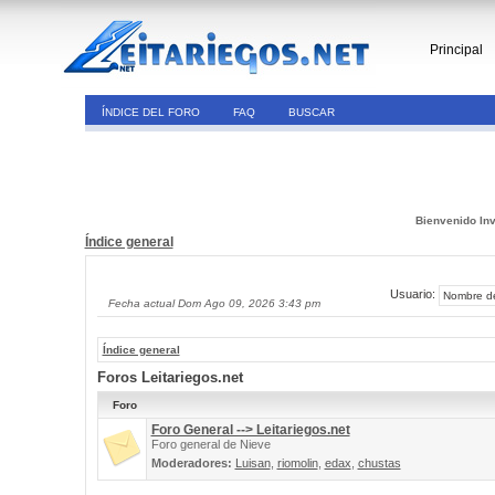
Principal
ÍNDICE DEL FORO
FAQ
BUSCAR
Bienvenido Inv
Índice general
Usuario:
Fecha actual Dom Ago 09, 2026 3:43 pm
Índice general
Foros Leitariegos.net
Foro
Foro General --> Leitariegos.net
Foro general de Nieve
Moderadores:
Luisan
,
riomolin
,
edax
,
chustas