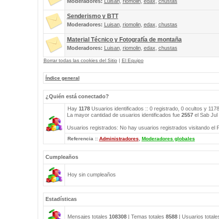
Moderadores:
Luisan
,
riomolin
,
edax
,
chustas
Senderismo y BTT
Moderadores:
Luisan
,
riomolin
,
edax
,
chustas
Material Técnico y Fotografía de montaña
Moderadores:
Luisan
,
riomolin
,
edax
,
chustas
Borrar todas las cookies del Sitio
|
El Equipo
Índice general
¿Quién está conectado?
Hay
1178
Usuarios identificados :: 0 registrado, 0 ocultos y 117
La mayor cantidad de usuarios identificados fue
2557
el Sab Jul
Usuarios registrados: No hay usuarios registrados visitando el 
Referencia ::
Administradores
,
Moderadores globales
Cumpleaños
Hoy sin cumpleaños
Estadísticas
Mensajes totales
108308
| Temas totales
8588
| Usuarios total