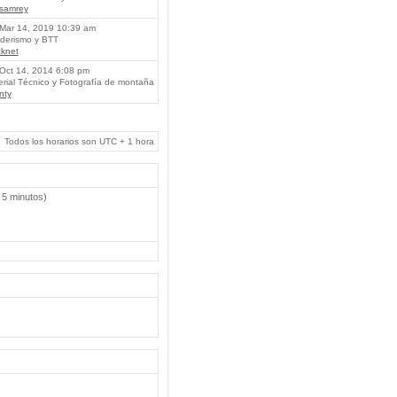
lsamrey
Mar 14, 2019 10:39 am
erismo y BTT
knet
Oct 14, 2014 6:08 pm
rial Técnico y Fotografía de montaña
nty
Todos los horarios son UTC + 1 hora
 5 minutos)