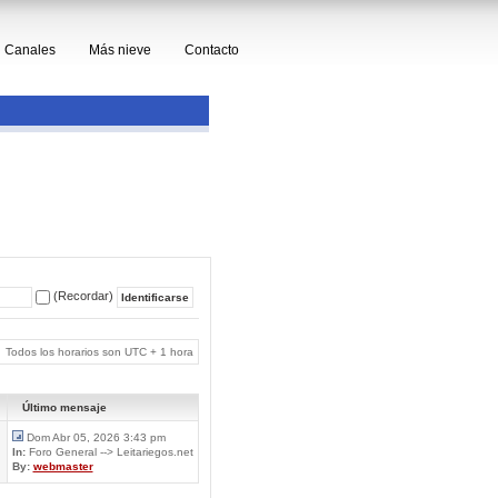
Canales
Más nieve
Contacto
(Recordar)
Todos los horarios son UTC + 1 hora
Último mensaje
Dom Abr 05, 2026 3:43 pm
In:
Foro General --> Leitariegos.net
By:
webmaster