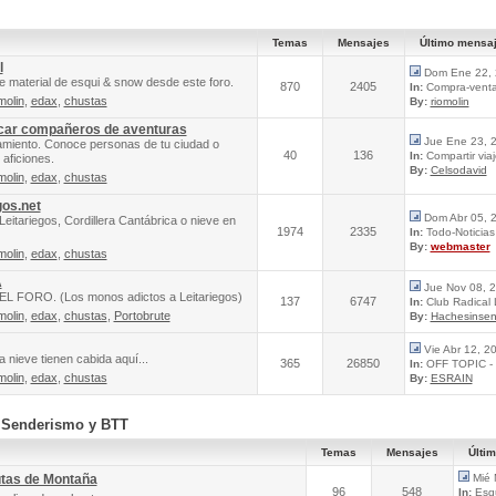
Temas
Mensajes
Último mensa
l
Dom Ene 22, 
e material de esqui & snow desde este foro.
870
2405
In:
Compra-venta 
molin
,
edax
,
chustas
By:
riomolin
scar compañeros de aventuras
Jue Ene 23, 
amiento. Conoce personas de tu ciudad o
40
136
In:
Compartir via
aficiones.
By:
Celsodavid
molin
,
edax
,
chustas
gos.net
Dom Abr 05, 
Leitariegos, Cordillera Cantábrica o nieve en
1974
2335
In:
Todo-Noticias 
By:
webmaster
molin
,
edax
,
chustas
A
Jue Nov 08, 
FORO. (Los monos adictos a Leitariegos)
137
6747
In:
Club Radical
molin
,
edax
,
chustas
,
Portobrute
By:
Hachesinsen
Vie Abr 12, 2
 nieve tienen cabida aquí...
365
26850
In:
OFF TOPIC - 
molin
,
edax
,
chustas
By:
ESRAIN
, Senderismo y BTT
Temas
Mensajes
Últi
utas de Montaña
Mié 
96
548
In:
Esqu