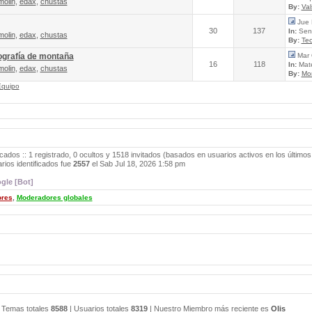
molin
,
edax
,
chustas
By:
Va
Jue 
30
137
In:
Send
molin
,
edax
,
chustas
By:
Tec
ografía de montaña
Mar 
16
118
In:
Mate
molin
,
edax
,
chustas
By:
Mo
Equipo
icados :: 1 registrado, 0 ocultos y 1518 invitados (basados en usuarios activos en los últimos
ios identificados fue
2557
el Sab Jul 18, 2026 1:58 pm
gle [Bot]
ores
,
Moderadores globales
 Temas totales
8588
| Usuarios totales
8319
| Nuestro Miembro más reciente es
Olis