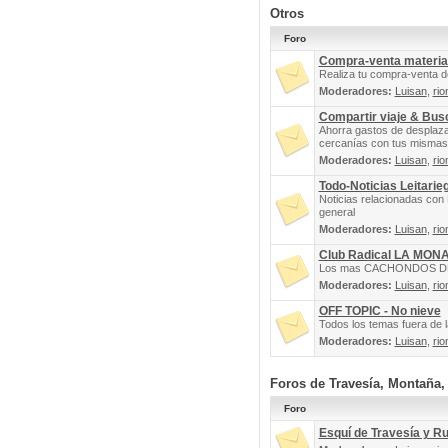
Otros
Foro
Compra-venta materia
Realiza tu compra-venta d
Moderadores:
Luisan
,
rio
Compartir viaje & Bu
Ahorra gastos de desplaz
cercanías con tus mismas 
Moderadores:
Luisan
,
rio
Todo-Noticias Leitarie
Noticias relacionadas con 
general
Moderadores:
Luisan
,
rio
Club Radical LA MON
Los mas CACHONDOS DEL 
Moderadores:
Luisan
,
rio
OFF TOPIC - No nieve
Todos los temas fuera de la
Moderadores:
Luisan
,
rio
Foros de Travesía, Montaña
Foro
Esquí de Travesía y R