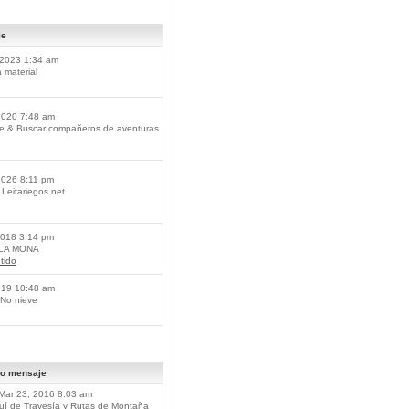
je
2023 1:34 am
material
2020 7:48 am
je & Buscar compañeros de aventuras
2026 8:11 pm
Leitariegos.net
2018 3:14 pm
 LA MONA
tido
019 10:48 am
No nieve
mo mensaje
Mar 23, 2016 8:03 am
í de Travesía y Rutas de Montaña