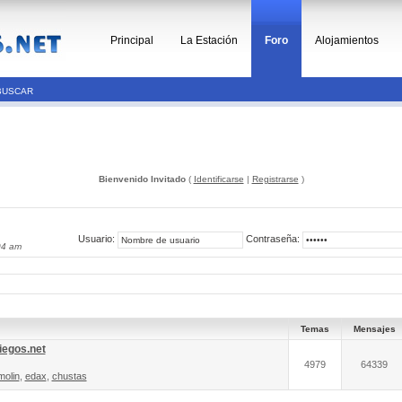
Principal
La Estación
Foro
Alojamientos
BUSCAR
Bienvenido Invitado
(
Identificarse
|
Registrarse
)
Usuario:
Contraseña:
04 am
Temas
Mensajes
iegos.net
4979
64339
molin
,
edax
,
chustas