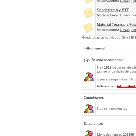
Moderadores:
Luisan
,
rio
Senderismo y BTT
Moderadores:
Luisan
,
rio
Material Técnico y Fot
Moderadores:
Luisan
,
rio
Borrar todas las cookies del Sitio
|
El 
Índice general
¿Quién está conectado?
Hay
1519
Usuarios identif
La mayor cantidad de usuar
Usuarios registrados:
Goo
Referencia ::
Administrad
Cumpleaños
Hoy sin cumpleaños
Estadísticas
Mensajes totales
108308
|