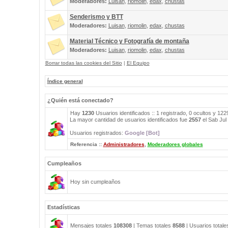
Moderadores:
Luisan
,
riomolin
,
edax
,
chustas
Senderismo y BTT
Moderadores:
Luisan
,
riomolin
,
edax
,
chustas
Material Técnico y Fotografía de montaña
Moderadores:
Luisan
,
riomolin
,
edax
,
chustas
Borrar todas las cookies del Sitio
|
El Equipo
Índice general
¿Quién está conectado?
Hay
1230
Usuarios identificados :: 1 registrado, 0 ocultos y 12
La mayor cantidad de usuarios identificados fue
2557
el Sab Jul
Usuarios registrados:
Google [Bot]
Referencia ::
Administradores
,
Moderadores globales
Cumpleaños
Hoy sin cumpleaños
Estadísticas
Mensajes totales
108308
| Temas totales
8588
| Usuarios total