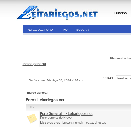
Principal
ÍNDICE DEL FORO
FAQ
BUSCAR
Bienvenido Inv
Índice general
Usuario:
Fecha actual Vie Ago 07, 2026 4:24 am
Índice general
Foros Leitariegos.net
Foro
Foro General --> Leitariegos.net
Foro general de Nieve
Moderadores:
Luisan
,
riomolin
,
edax
,
chustas