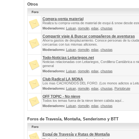
Otros
Foro
Compra-venta material
Realiza tu compra-venta de material de esqui & snow desde este
Moderadores:
Luisan
,
riomolin
,
edax
,
chustas
Compartir viaje & Buscar compañeros de aventuras
Ahorra gastos de desplazamiento. Conoce personas de tu ciuda
cercanías con tus mismas aficiones.
Moderadores:
Luisan
,
riomolin
,
edax
,
chustas
Todo-Noticias Leitariegos.net
Noticias relacionadas con Leitariegos, Cordillera Cantábrica o n
general
Moderadores:
Luisan
,
riomolin
,
edax
,
chustas
Club Radical LA MONA
Los mas CACHONDOS DEL FORO. (Los monos adictos a Leita
Moderadores:
Luisan
,
riomolin
,
edax
,
chustas
,
Portobrute
OFF TOPIC - No nieve
Todos los temas fuera de la nieve tienen cabida aquí...
Moderadores:
Luisan
,
riomolin
,
edax
,
chustas
Foros de Travesía, Montaña, Senderismo y BTT
Foro
Esquí de Travesía y Rutas de Montaña