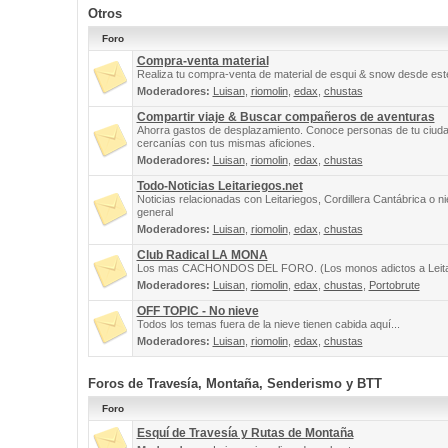
Otros
Foro
Compra-venta material
Realiza tu compra-venta de material de esqui & snow desde este
Moderadores:
Luisan
,
riomolin
,
edax
,
chustas
Compartir viaje & Buscar compañeros de aventuras
Ahorra gastos de desplazamiento. Conoce personas de tu ciuda
cercanías con tus mismas aficiones.
Moderadores:
Luisan
,
riomolin
,
edax
,
chustas
Todo-Noticias Leitariegos.net
Noticias relacionadas con Leitariegos, Cordillera Cantábrica o n
general
Moderadores:
Luisan
,
riomolin
,
edax
,
chustas
Club Radical LA MONA
Los mas CACHONDOS DEL FORO. (Los monos adictos a Leita
Moderadores:
Luisan
,
riomolin
,
edax
,
chustas
,
Portobrute
OFF TOPIC - No nieve
Todos los temas fuera de la nieve tienen cabida aquí...
Moderadores:
Luisan
,
riomolin
,
edax
,
chustas
Foros de Travesía, Montaña, Senderismo y BTT
Foro
Esquí de Travesía y Rutas de Montaña