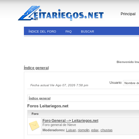
Principal
ÍNDICE DEL FORO
FAQ
BUSCAR
Bienvenido Inv
Índice general
Usuario:
Fecha actual Vie Ago 07, 2026 7:58 pm
Índice general
Foros Leitariegos.net
Foro
Foro General --> Leitariegos.net
Foro general de Nieve
Moderadores:
Luisan
,
riomolin
,
edax
,
chustas