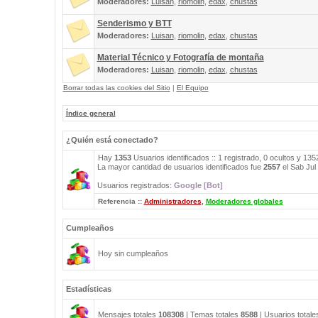
Moderadores:
Luisan
,
riomolin
,
edax
,
chustas
Senderismo y BTT
Moderadores:
Luisan
,
riomolin
,
edax
,
chustas
Material Técnico y Fotografía de montaña
Moderadores:
Luisan
,
riomolin
,
edax
,
chustas
Borrar todas las cookies del Sitio
|
El Equipo
Índice general
¿Quién está conectado?
Hay
1353
Usuarios identificados :: 1 registrado, 0 ocultos y 13
La mayor cantidad de usuarios identificados fue
2557
el Sab Jul
Usuarios registrados:
Google [Bot]
Referencia ::
Administradores
,
Moderadores globales
Cumpleaños
Hoy sin cumpleaños
Estadísticas
Mensajes totales
108308
| Temas totales
8588
| Usuarios total