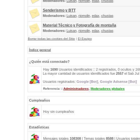
Moderadores:
Luisan
,
riomolin
,
edax
,
chustas
Senderismo y BTT
Moderadores:
Luisan
,
riomolin
,
edax
,
chustas
Material Técnico y Fotografía de montaña
Moderadores:
Luisan
,
riomolin
,
edax
,
chustas
Borrar todas las cookies del Sitio
|
El Equipo
Índice general
¿Quién está conectado?
Hay
1690
Usuarios identificados :: 2 registrados, 0 ocultos y 1
La mayor cantidad de usuarios identificados fue
2557
el Sab Jul
Usuarios registrados:
Google [Bot]
,
Google Adsense [Bot]
Referencia ::
Administradores
,
Moderadores globales
Cumpleaños
Hoy sin cumpleaños
Estadísticas
Mensajes totales
108308
| Temas totales
8588
| Usuarios total