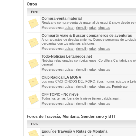
Otros
Foro
Compra-venta material
Realiza tu compra-venta de material de esqui & snow desde este
Moderadores:
Luisan
,
riomolin
,
edax
,
chustas
Compartir viaje & Buscar compañeros de aventuras
Ahorra gastos de desplazamiento. Conoce personas de tu ciuda
cercanías con tus mismas aficiones.
Moderadores:
Luisan
,
riomolin
,
edax
,
chustas
Todo-Noticias Leitariegos.net
Noticias relacionadas con Leitariegos, Cordillera Cantábrica o n
general
Moderadores:
Luisan
,
riomolin
,
edax
,
chustas
Club Radical LA MONA
Los mas CACHONDOS DEL FORO. (Los monos adictos a Leita
Moderadores:
Luisan
,
riomolin
,
edax
,
chustas
,
Portobrute
OFF TOPIC - No nieve
Todos los temas fuera de la nieve tienen cabida aquí...
Moderadores:
Luisan
,
riomolin
,
edax
,
chustas
Foros de Travesía, Montaña, Senderismo y BTT
Foro
Esquí de Travesía y Rutas de Montaña