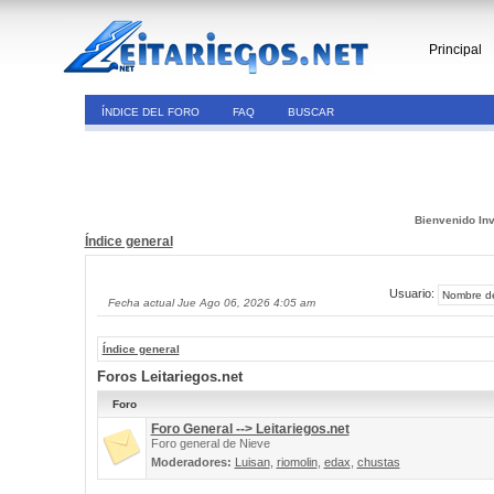
Principal
ÍNDICE DEL FORO
FAQ
BUSCAR
Bienvenido Inv
Índice general
Usuario:
Fecha actual Jue Ago 06, 2026 4:05 am
Índice general
Foros Leitariegos.net
Foro
Foro General --> Leitariegos.net
Foro general de Nieve
Moderadores:
Luisan
,
riomolin
,
edax
,
chustas