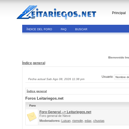
Principal
ÍNDICE DEL FORO
FAQ
BUSCAR
Bienvenido Inv
Índice general
Usuario:
Fecha actual Sab Ago 08, 2026 11:38 pm
Índice general
Foros Leitariegos.net
Foro
Foro General --> Leitariegos.net
Foro general de Nieve
Moderadores:
Luisan
,
riomolin
,
edax
,
chustas