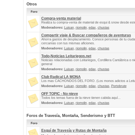
Otros
Foro
Compra-venta material
Realiza tu compra-venta de material de esqui & snow desde este
Moderadores:
Luisan
,
riomolin
,
edax
,
chustas
Compartir viaje & Buscar compañeros de aventuras
Ahorra gastos de desplazamiento. Conoce personas de tu ciuda
cercanías con tus mismas aficiones.
Moderadores:
Luisan
,
riomolin
,
edax
,
chustas
Todo-Noticias Leitariegos.net
Noticias relacionadas con Leitariegos, Cordillera Cantábrica o n
general
Moderadores:
Luisan
,
riomolin
,
edax
,
chustas
Club Radical LA MONA
Los mas CACHONDOS DEL FORO. (Los monos adictos a Leita
Moderadores:
Luisan
,
riomolin
,
edax
,
chustas
,
Portobrute
OFF TOPIC - No nieve
Todos los temas fuera de la nieve tienen cabida aquí...
Moderadores:
Luisan
,
riomolin
,
edax
,
chustas
Foros de Travesía, Montaña, Senderismo y BTT
Foro
Esquí de Travesía y Rutas de Montaña