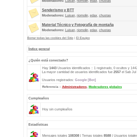
Moderadores:
Luisan
,
riomolin
,
edax
,
chustas
Senderismo y BTT
Moderadores:
Luisan
,
riomolin
,
edax
,
chustas
Material Técnico y Fotografía de montaña
Moderadores:
Luisan
,
riomolin
,
edax
,
chustas
Borrar todas las cookies del Sitio
|
El Equipo
Índice general
¿Quién está conectado?
Hay
1443
Usuarios identificados :: 1 registrado, 0 ocultos y 14
La mayor cantidad de usuarios identificados fue
2557
el Sab Jul
Usuarios registrados:
Google [Bot]
Referencia ::
Administradores
,
Moderadores globales
Cumpleaños
Hoy sin cumpleaños
Estadísticas
Mensajes totales
108308
| Temas totales
8588
| Usuarios total