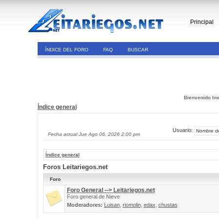
Principal
ÍNDICE DEL FORO
FAQ
BUSCAR
Bienvenido Inv
Índice general
Usuario:
Fecha actual Jue Ago 06, 2026 2:00 pm
Índice general
Foros Leitariegos.net
Foro
Foro General --> Leitariegos.net
Foro general de Nieve
Moderadores:
Luisan
,
riomolin
,
edax
,
chustas