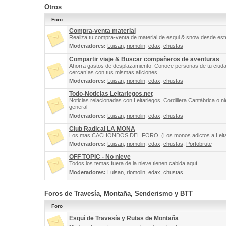
Otros
Foro
Compra-venta material
Realiza tu compra-venta de material de esqui & snow desde este
Moderadores:
Luisan
,
riomolin
,
edax
,
chustas
Compartir viaje & Buscar compañeros de aventuras
Ahorra gastos de desplazamiento. Conoce personas de tu ciuda
cercanías con tus mismas aficiones.
Moderadores:
Luisan
,
riomolin
,
edax
,
chustas
Todo-Noticias Leitariegos.net
Noticias relacionadas con Leitariegos, Cordillera Cantábrica o n
general
Moderadores:
Luisan
,
riomolin
,
edax
,
chustas
Club Radical LA MONA
Los mas CACHONDOS DEL FORO. (Los monos adictos a Leita
Moderadores:
Luisan
,
riomolin
,
edax
,
chustas
,
Portobrute
OFF TOPIC - No nieve
Todos los temas fuera de la nieve tienen cabida aquí...
Moderadores:
Luisan
,
riomolin
,
edax
,
chustas
Foros de Travesía, Montaña, Senderismo y BTT
Foro
Esquí de Travesía y Rutas de Montaña