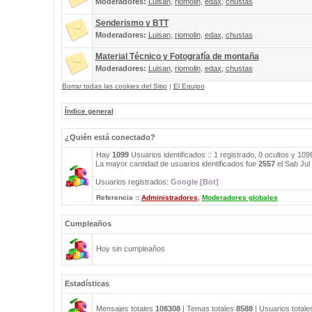
Moderadores:
Luisan
,
riomolin
,
edax
,
chustas
Senderismo y BTT
Moderadores:
Luisan
,
riomolin
,
edax
,
chustas
Material Técnico y Fotografía de montaña
Moderadores:
Luisan
,
riomolin
,
edax
,
chustas
Borrar todas las cookies del Sitio
|
El Equipo
Índice general
¿Quién está conectado?
Hay
1099
Usuarios identificados :: 1 registrado, 0 ocultos y 10
La mayor cantidad de usuarios identificados fue
2557
el Sab Jul
Usuarios registrados:
Google [Bot]
Referencia ::
Administradores
,
Moderadores globales
Cumpleaños
Hoy sin cumpleaños
Estadísticas
Mensajes totales
108308
| Temas totales
8588
| Usuarios total