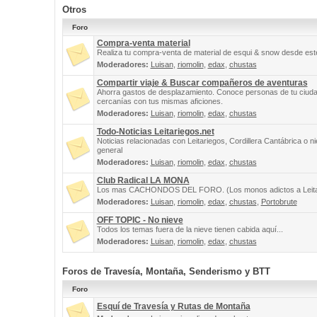
Otros
Foro
Compra-venta material
Realiza tu compra-venta de material de esqui & snow desde este
Moderadores:
Luisan
,
riomolin
,
edax
,
chustas
Compartir viaje & Buscar compañeros de aventuras
Ahorra gastos de desplazamiento. Conoce personas de tu ciuda
cercanías con tus mismas aficiones.
Moderadores:
Luisan
,
riomolin
,
edax
,
chustas
Todo-Noticias Leitariegos.net
Noticias relacionadas con Leitariegos, Cordillera Cantábrica o n
general
Moderadores:
Luisan
,
riomolin
,
edax
,
chustas
Club Radical LA MONA
Los mas CACHONDOS DEL FORO. (Los monos adictos a Leita
Moderadores:
Luisan
,
riomolin
,
edax
,
chustas
,
Portobrute
OFF TOPIC - No nieve
Todos los temas fuera de la nieve tienen cabida aquí...
Moderadores:
Luisan
,
riomolin
,
edax
,
chustas
Foros de Travesía, Montaña, Senderismo y BTT
Foro
Esquí de Travesía y Rutas de Montaña