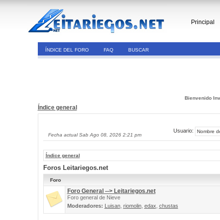
Principal
ÍNDICE DEL FORO
FAQ
BUSCAR
Bienvenido Inv
Índice general
Usuario:
Fecha actual Sab Ago 08, 2026 2:21 pm
Índice general
Foros Leitariegos.net
Foro
Foro General --> Leitariegos.net
Foro general de Nieve
Moderadores:
Luisan
,
riomolin
,
edax
,
chustas