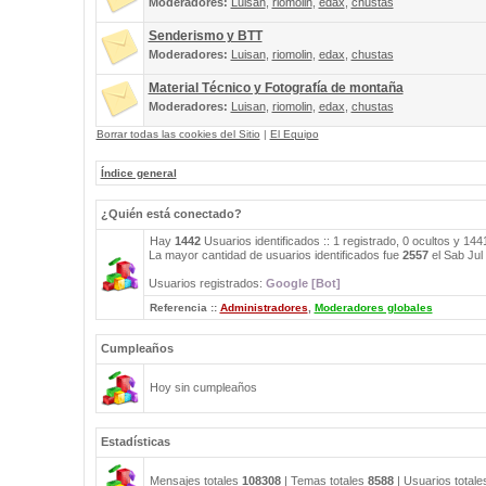
Moderadores:
Luisan
,
riomolin
,
edax
,
chustas
Senderismo y BTT
Moderadores:
Luisan
,
riomolin
,
edax
,
chustas
Material Técnico y Fotografía de montaña
Moderadores:
Luisan
,
riomolin
,
edax
,
chustas
Borrar todas las cookies del Sitio
|
El Equipo
Índice general
¿Quién está conectado?
Hay
1442
Usuarios identificados :: 1 registrado, 0 ocultos y 14
La mayor cantidad de usuarios identificados fue
2557
el Sab Jul
Usuarios registrados:
Google [Bot]
Referencia ::
Administradores
,
Moderadores globales
Cumpleaños
Hoy sin cumpleaños
Estadísticas
Mensajes totales
108308
| Temas totales
8588
| Usuarios total