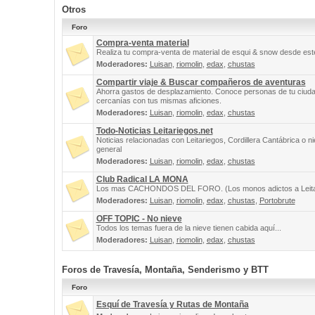
Otros
Foro
Compra-venta material
Realiza tu compra-venta de material de esqui & snow desde este
Moderadores:
Luisan
,
riomolin
,
edax
,
chustas
Compartir viaje & Buscar compañeros de aventuras
Ahorra gastos de desplazamiento. Conoce personas de tu ciuda
cercanías con tus mismas aficiones.
Moderadores:
Luisan
,
riomolin
,
edax
,
chustas
Todo-Noticias Leitariegos.net
Noticias relacionadas con Leitariegos, Cordillera Cantábrica o n
general
Moderadores:
Luisan
,
riomolin
,
edax
,
chustas
Club Radical LA MONA
Los mas CACHONDOS DEL FORO. (Los monos adictos a Leita
Moderadores:
Luisan
,
riomolin
,
edax
,
chustas
,
Portobrute
OFF TOPIC - No nieve
Todos los temas fuera de la nieve tienen cabida aquí...
Moderadores:
Luisan
,
riomolin
,
edax
,
chustas
Foros de Travesía, Montaña, Senderismo y BTT
Foro
Esquí de Travesía y Rutas de Montaña