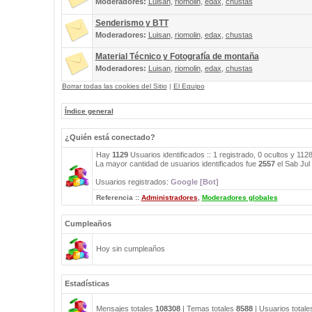
Moderadores:
Luisan
,
riomolin
,
edax
,
chustas
Senderismo y BTT
Moderadores:
Luisan
,
riomolin
,
edax
,
chustas
Material Técnico y Fotografía de montaña
Moderadores:
Luisan
,
riomolin
,
edax
,
chustas
Borrar todas las cookies del Sitio
|
El Equipo
Índice general
¿Quién está conectado?
Hay
1129
Usuarios identificados :: 1 registrado, 0 ocultos y 112
La mayor cantidad de usuarios identificados fue
2557
el Sab Jul
Usuarios registrados:
Google [Bot]
Referencia ::
Administradores
,
Moderadores globales
Cumpleaños
Hoy sin cumpleaños
Estadísticas
Mensajes totales
108308
| Temas totales
8588
| Usuarios total