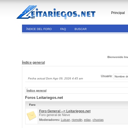
Principal
ÍNDICE DEL FORO
FAQ
BUSCAR
Bienvenido Inv
Índice general
Usuario:
Fecha actual Dom Ago 09, 2026 4:45 am
Índice general
Foros Leitariegos.net
Foro
Foro General --> Leitariegos.net
Foro general de Nieve
Moderadores:
Luisan
,
riomolin
,
edax
,
chustas