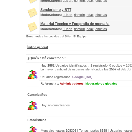
Moderadores:
Luisan
,
riomolin
,
edax
,
chustas
Senderismo y BTT
Moderadores:
Luisan
,
riomolin
,
edax
,
chustas
Material Técnico y Fotografía de montaña
Moderadores:
Luisan
,
riomolin
,
edax
,
chustas
Borrar todas las cookies del Sitio
|
El Equipo
Índice general
¿Quién está conectado?
Hay
1882
Usuarios identificados :: 1 registrado, 0 ocultos y 18
La mayor cantidad de usuarios identificados fue
2557
el Sab Jul
Usuarios registrados:
Google [Bot]
Referencia ::
Administradores
,
Moderadores globales
Cumpleaños
Hoy sin cumpleaños
Estadísticas
Mensajes totales
108308
| Temas totales
8588
| Usuarios total