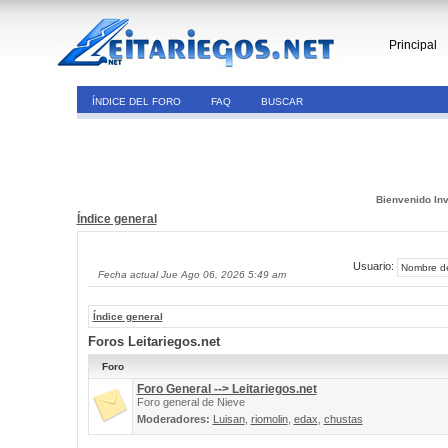
Principal
ÍNDICE DEL FORO
FAQ
BUSCAR
Bienvenido Inv
Índice general
Usuario:
Fecha actual Jue Ago 06, 2026 5:49 am
Índice general
Foros Leitariegos.net
Foro
Foro General --> Leitariegos.net
Foro general de Nieve
Moderadores:
Luisan
,
riomolin
,
edax
,
chustas