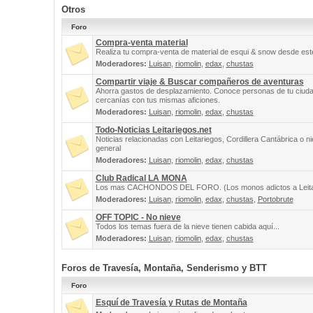
Otros
Foro
Compra-venta material
Realiza tu compra-venta de material de esqui & snow desde este
Moderadores:
Luisan
,
riomolin
,
edax
,
chustas
Compartir viaje & Buscar compañeros de aventuras
Ahorra gastos de desplazamiento. Conoce personas de tu ciuda
cercanías con tus mismas aficiones.
Moderadores:
Luisan
,
riomolin
,
edax
,
chustas
Todo-Noticias Leitariegos.net
Noticias relacionadas con Leitariegos, Cordillera Cantábrica o n
general
Moderadores:
Luisan
,
riomolin
,
edax
,
chustas
Club Radical LA MONA
Los mas CACHONDOS DEL FORO. (Los monos adictos a Leita
Moderadores:
Luisan
,
riomolin
,
edax
,
chustas
,
Portobrute
OFF TOPIC - No nieve
Todos los temas fuera de la nieve tienen cabida aquí...
Moderadores:
Luisan
,
riomolin
,
edax
,
chustas
Foros de Travesía, Montaña, Senderismo y BTT
Foro
Esquí de Travesía y Rutas de Montaña