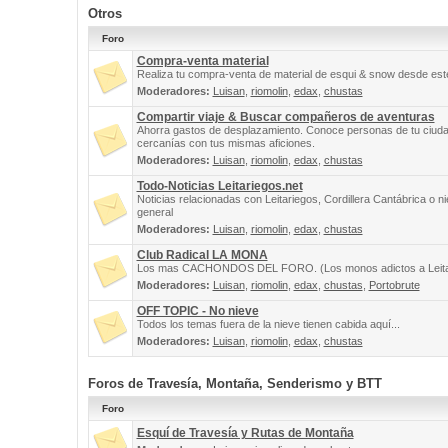
Otros
Foro
Compra-venta material
Realiza tu compra-venta de material de esqui & snow desde este
Moderadores:
Luisan
,
riomolin
,
edax
,
chustas
Compartir viaje & Buscar compañeros de aventuras
Ahorra gastos de desplazamiento. Conoce personas de tu ciuda
cercanías con tus mismas aficiones.
Moderadores:
Luisan
,
riomolin
,
edax
,
chustas
Todo-Noticias Leitariegos.net
Noticias relacionadas con Leitariegos, Cordillera Cantábrica o n
general
Moderadores:
Luisan
,
riomolin
,
edax
,
chustas
Club Radical LA MONA
Los mas CACHONDOS DEL FORO. (Los monos adictos a Leita
Moderadores:
Luisan
,
riomolin
,
edax
,
chustas
,
Portobrute
OFF TOPIC - No nieve
Todos los temas fuera de la nieve tienen cabida aquí...
Moderadores:
Luisan
,
riomolin
,
edax
,
chustas
Foros de Travesía, Montaña, Senderismo y BTT
Foro
Esquí de Travesía y Rutas de Montaña