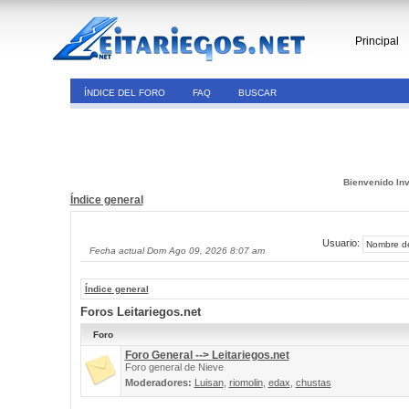
Principal
ÍNDICE DEL FORO
FAQ
BUSCAR
Bienvenido Inv
Índice general
Usuario:
Fecha actual Dom Ago 09, 2026 8:07 am
Índice general
Foros Leitariegos.net
Foro
Foro General --> Leitariegos.net
Foro general de Nieve
Moderadores:
Luisan
,
riomolin
,
edax
,
chustas