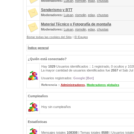
Moderadores:
Luisan
,
riomolin
,
edax
,
chustas
Senderismo y BTT
Moderadores:
Luisan
,
riomolin
,
edax
,
chustas
Material Técnico y Fotografía de montaña
Moderadores:
Luisan
,
riomolin
,
edax
,
chustas
Borrar todas las cookies del Sitio
|
El Equipo
Índice general
¿Quién está conectado?
Hay
1029
Usuarios identificados :: 1 registrado, 0 ocultos y 10
La mayor cantidad de usuarios identificados fue
2557
el Sab Jul
Usuarios registrados:
Google [Bot]
Referencia ::
Administradores
,
Moderadores globales
Cumpleaños
Hoy sin cumpleaños
Estadísticas
Mensajes totales
108308
| Temas totales
8588
| Usuarios total