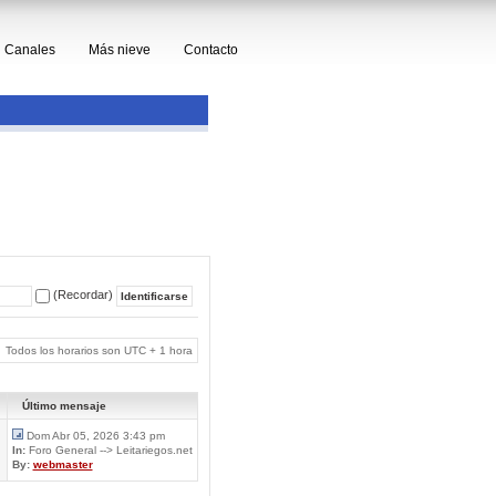
Canales
Más nieve
Contacto
(Recordar)
Todos los horarios son UTC + 1 hora
Último mensaje
Dom Abr 05, 2026 3:43 pm
In:
Foro General --> Leitariegos.net
By:
webmaster