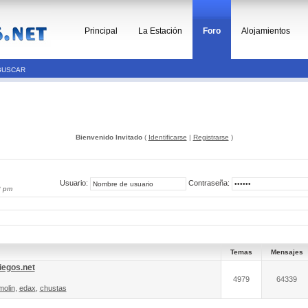
Principal
La Estación
Foro
Alojamientos
BUSCAR
Bienvenido Invitado
(
Identificarse
|
Registrarse
)
Usuario:
Contraseña:
8 pm
Temas
Mensajes
iegos.net
4979
64339
molin
,
edax
,
chustas