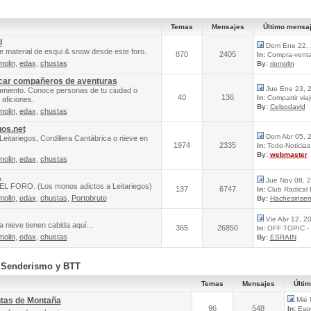
Temas
Mensajes
Último mensa
l
Dom Ene 22, 
e material de esqui & snow desde este foro.
870
2405
In:
Compra-venta 
molin
,
edax
,
chustas
By:
riomolin
scar compañeros de aventuras
Jue Ene 23, 
amiento. Conoce personas de tu ciudad o
40
136
In:
Compartir via
aficiones.
By:
Celsodavid
molin
,
edax
,
chustas
gos.net
Dom Abr 05, 
Leitariegos, Cordillera Cantábrica o nieve en
1974
2335
In:
Todo-Noticias 
By:
webmaster
molin
,
edax
,
chustas
A
Jue Nov 08, 
FORO. (Los monos adictos a Leitariegos)
137
6747
In:
Club Radical
molin
,
edax
,
chustas
,
Portobrute
By:
Hachesinsen
Vie Abr 12, 2
 nieve tienen cabida aquí...
365
26850
In:
OFF TOPIC - 
molin
,
edax
,
chustas
By:
ESRAIN
, Senderismo y BTT
Temas
Mensajes
Últi
utas de Montaña
Mié 
96
548
In:
Esqu