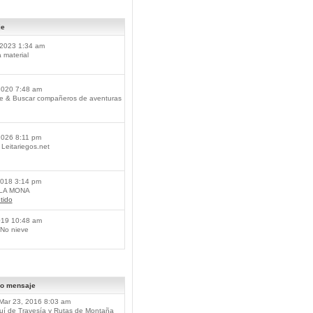
je
2023 1:34 am
material
2020 7:48 am
je & Buscar compañeros de aventuras
2026 8:11 pm
Leitariegos.net
2018 3:14 pm
 LA MONA
tido
019 10:48 am
No nieve
mo mensaje
Mar 23, 2016 8:03 am
í de Travesía y Rutas de Montaña