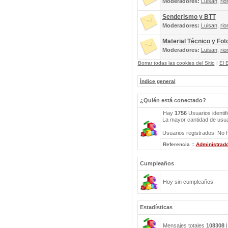
Moderadores:
Luisan
,
rio
Senderismo y BTT
Moderadores:
Luisan
,
rio
Material Técnico y Fot
Moderadores:
Luisan
,
rio
Borrar todas las cookies del Sitio
|
El 
Índice general
¿Quién está conectado?
Hay
1756
Usuarios identif
La mayor cantidad de usuar
Usuarios registrados: No h
Referencia ::
Administrad
Cumpleaños
Hoy sin cumpleaños
Estadísticas
Mensajes totales
108308
|