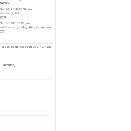
lsamrey
Mar 14, 2019 10:39 am
erismo y BTT
knet
Oct 14, 2014 6:08 pm
rial Técnico y Fotografía de montaña
nty
Todos los horarios son UTC + 1 hora
 5 minutos)