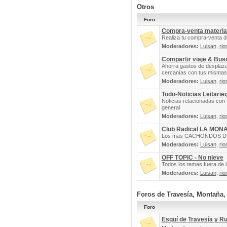
Otros
Foro
Compra-venta materia
Realiza tu compra-venta d
Moderadores:
Luisan
,
rio
Compartir viaje & Bu
Ahorra gastos de desplaz
cercanías con tus mismas 
Moderadores:
Luisan
,
rio
Todo-Noticias Leitarie
Noticias relacionadas con 
general
Moderadores:
Luisan
,
rio
Club Radical LA MON
Los mas CACHONDOS DEL 
Moderadores:
Luisan
,
rio
OFF TOPIC - No nieve
Todos los temas fuera de la
Moderadores:
Luisan
,
rio
Foros de Travesía, Montaña
Foro
Esquí de Travesía y R