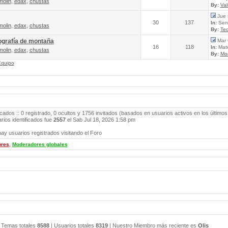
molin
,
edax
,
chustas
By:
Va
Jue 
30
137
In:
Send
molin
,
edax
,
chustas
By:
Tec
ografía de montaña
Mar 
16
118
In:
Mate
molin
,
edax
,
chustas
By:
Mo
Equipo
icados :: 0 registrado, 0 ocultos y 1756 invitados (basados en usuarios activos en los últimos
ios identificados fue
2557
el Sab Jul 18, 2026 1:58 pm
ay usuarios registrados visitando el Foro
ores
,
Moderadores globales
 Temas totales
8588
| Usuarios totales
8319
| Nuestro Miembro más reciente es
Olis