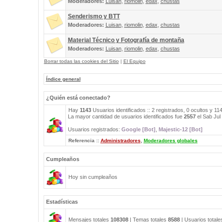
Moderadores:
Luisan
,
riomolin
,
edax
,
chustas
Senderismo y BTT
Moderadores:
Luisan
,
riomolin
,
edax
,
chustas
Material Técnico y Fotografía de montaña
Moderadores:
Luisan
,
riomolin
,
edax
,
chustas
Borrar todas las cookies del Sitio
|
El Equipo
Índice general
¿Quién está conectado?
Hay
1143
Usuarios identificados :: 2 registrados, 0 ocultos y 1
La mayor cantidad de usuarios identificados fue
2557
el Sab Jul
Usuarios registrados:
Google [Bot]
,
Majestic-12 [Bot]
Referencia ::
Administradores
,
Moderadores globales
Cumpleaños
Hoy sin cumpleaños
Estadísticas
Mensajes totales
108308
| Temas totales
8588
| Usuarios total