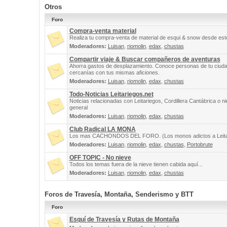
Otros
Foro
Compra-venta material
Realiza tu compra-venta de material de esqui & snow desde este
Moderadores:
Luisan
,
riomolin
,
edax
,
chustas
Compartir viaje & Buscar compañeros de aventuras
Ahorra gastos de desplazamiento. Conoce personas de tu ciuda
cercanías con tus mismas aficiones.
Moderadores:
Luisan
,
riomolin
,
edax
,
chustas
Todo-Noticias Leitariegos.net
Noticias relacionadas con Leitariegos, Cordillera Cantábrica o n
general
Moderadores:
Luisan
,
riomolin
,
edax
,
chustas
Club Radical LA MONA
Los mas CACHONDOS DEL FORO. (Los monos adictos a Leita
Moderadores:
Luisan
,
riomolin
,
edax
,
chustas
,
Portobrute
OFF TOPIC - No nieve
Todos los temas fuera de la nieve tienen cabida aquí...
Moderadores:
Luisan
,
riomolin
,
edax
,
chustas
Foros de Travesía, Montaña, Senderismo y BTT
Foro
Esquí de Travesía y Rutas de Montaña