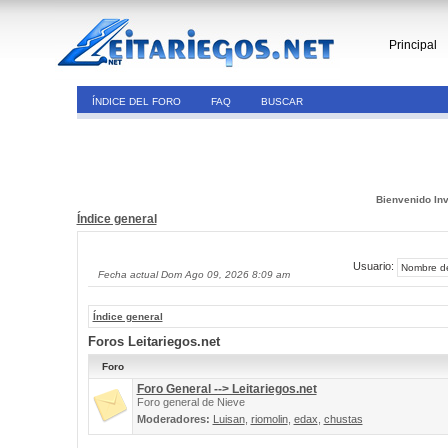
Principal
ÍNDICE DEL FORO
FAQ
BUSCAR
Bienvenido Inv
Índice general
Usuario:
Fecha actual Dom Ago 09, 2026 8:09 am
Índice general
Foros Leitariegos.net
Foro
Foro General --> Leitariegos.net
Foro general de Nieve
Moderadores:
Luisan
,
riomolin
,
edax
,
chustas