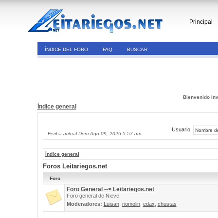
Principal
ÍNDICE DEL FORO
FAQ
BUSCAR
Bienvenido Inv
Índice general
Usuario:
Fecha actual Dom Ago 09, 2026 5:57 am
Índice general
Foros Leitariegos.net
Foro
Foro General --> Leitariegos.net
Foro general de Nieve
Moderadores:
Luisan
,
riomolin
,
edax
,
chustas