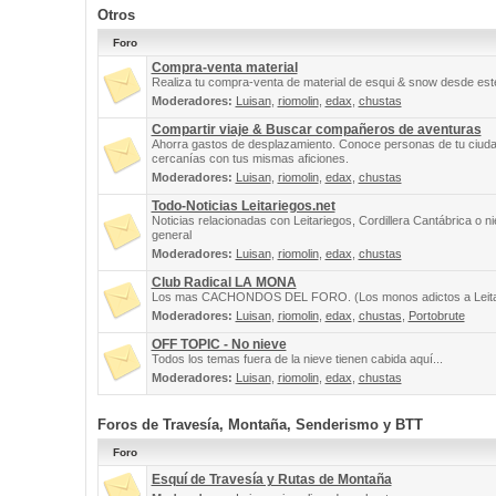
Otros
Foro
Compra-venta material
Realiza tu compra-venta de material de esqui & snow desde este
Moderadores:
Luisan
,
riomolin
,
edax
,
chustas
Compartir viaje & Buscar compañeros de aventuras
Ahorra gastos de desplazamiento. Conoce personas de tu ciuda
cercanías con tus mismas aficiones.
Moderadores:
Luisan
,
riomolin
,
edax
,
chustas
Todo-Noticias Leitariegos.net
Noticias relacionadas con Leitariegos, Cordillera Cantábrica o n
general
Moderadores:
Luisan
,
riomolin
,
edax
,
chustas
Club Radical LA MONA
Los mas CACHONDOS DEL FORO. (Los monos adictos a Leita
Moderadores:
Luisan
,
riomolin
,
edax
,
chustas
,
Portobrute
OFF TOPIC - No nieve
Todos los temas fuera de la nieve tienen cabida aquí...
Moderadores:
Luisan
,
riomolin
,
edax
,
chustas
Foros de Travesía, Montaña, Senderismo y BTT
Foro
Esquí de Travesía y Rutas de Montaña