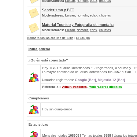
Moderadores:
Luisan
,
riomolin
,
edax
,
chustas
Senderismo y BTT
Moderadores:
Luisan
,
riomolin
,
edax
,
chustas
Material Técnico y Fotografía de montaña
Moderadores:
Luisan
,
riomolin
,
edax
,
chustas
Borrar todas las cookies del Sitio
|
El Equipo
Índice general
¿Quién está conectado?
Hay
1170
Usuarios identificados :: 2 registrados, 0 ocultos y 1
La mayor cantidad de usuarios identificados fue
2557
el Sab Jul
Usuarios registrados:
Google [Bot]
,
Majestic-12 [Bot]
Referencia ::
Administradores
,
Moderadores globales
Cumpleaños
Hoy sin cumpleaños
Estadísticas
Mensajes totales
108308
| Temas totales
8588
| Usuarios total