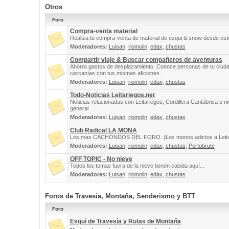
Otros
Foro
Compra-venta material
Realiza tu compra-venta de material de esqui & snow desde este
Moderadores:
Luisan
,
riomolin
,
edax
,
chustas
Compartir viaje & Buscar compañeros de aventuras
Ahorra gastos de desplazamiento. Conoce personas de tu ciuda
cercanías con tus mismas aficiones.
Moderadores:
Luisan
,
riomolin
,
edax
,
chustas
Todo-Noticias Leitariegos.net
Noticias relacionadas con Leitariegos, Cordillera Cantábrica o n
general
Moderadores:
Luisan
,
riomolin
,
edax
,
chustas
Club Radical LA MONA
Los mas CACHONDOS DEL FORO. (Los monos adictos a Leita
Moderadores:
Luisan
,
riomolin
,
edax
,
chustas
,
Portobrute
OFF TOPIC - No nieve
Todos los temas fuera de la nieve tienen cabida aquí...
Moderadores:
Luisan
,
riomolin
,
edax
,
chustas
Foros de Travesía, Montaña, Senderismo y BTT
Foro
Esquí de Travesía y Rutas de Montaña