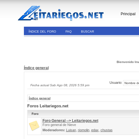
Principal
ÍNDICE DEL FORO
FAQ
BUSCAR
Bienvenido Inv
Índice general
Usuario:
Fecha actual Sab Ago 08, 2026 5:59 pm
Índice general
Foros Leitariegos.net
Foro
Foro General --> Leitariegos.net
Foro general de Nieve
Moderadores:
Luisan
,
riomolin
,
edax
,
chustas