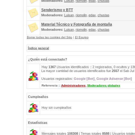
Moderadores:
Luisan
,
riomolin
,
edax
,
chustas
Senderismo y BTT
Moderadores:
Luisan
,
riomolin
,
edax
,
chustas
Material Técnico y Fotografía de montaña
Moderadores:
Luisan
,
riomolin
,
edax
,
chustas
Borrar todas las cookies del Sitio
|
El Equipo
Índice general
¿Quién está conectado?
Hay
1367
Usuarios identificados :: 2 registrados, 0 ocultos y 1
La mayor cantidad de usuarios identificados fue
2557
el Sab Jul
Usuarios registrados:
Google [Bot]
,
Google Adsense [Bot]
Referencia ::
Administradores
,
Moderadores globales
Cumpleaños
Hoy sin cumpleaños
Estadísticas
Mensajes totales
108308
| Temas totales
8588
| Usuarios total