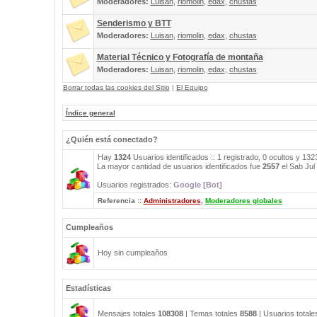
Moderadores:
Luisan
,
riomolin
,
edax
,
chustas
Senderismo y BTT
Moderadores:
Luisan
,
riomolin
,
edax
,
chustas
Material Técnico y Fotografía de montaña
Moderadores:
Luisan
,
riomolin
,
edax
,
chustas
Borrar todas las cookies del Sitio
|
El Equipo
Índice general
¿Quién está conectado?
Hay
1324
Usuarios identificados :: 1 registrado, 0 ocultos y 13
La mayor cantidad de usuarios identificados fue
2557
el Sab Jul
Usuarios registrados:
Google [Bot]
Referencia ::
Administradores
,
Moderadores globales
Cumpleaños
Hoy sin cumpleaños
Estadísticas
Mensajes totales
108308
| Temas totales
8588
| Usuarios total