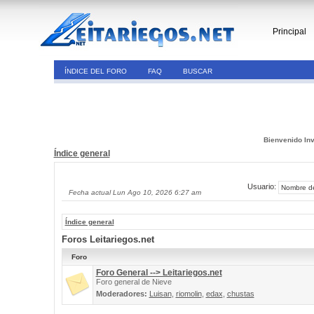
Principal
ÍNDICE DEL FORO
FAQ
BUSCAR
Bienvenido Inv
Índice general
Usuario:
Fecha actual Lun Ago 10, 2026 6:27 am
Índice general
Foros Leitariegos.net
Foro
Foro General --> Leitariegos.net
Foro general de Nieve
Moderadores:
Luisan
,
riomolin
,
edax
,
chustas