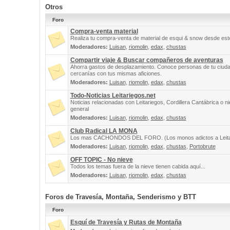
Otros
Foro
Compra-venta material
Realiza tu compra-venta de material de esqui & snow desde este
Moderadores:
Luisan
,
riomolin
,
edax
,
chustas
Compartir viaje & Buscar compañeros de aventuras
Ahorra gastos de desplazamiento. Conoce personas de tu ciuda
cercanías con tus mismas aficiones.
Moderadores:
Luisan
,
riomolin
,
edax
,
chustas
Todo-Noticias Leitariegos.net
Noticias relacionadas con Leitariegos, Cordillera Cantábrica o n
general
Moderadores:
Luisan
,
riomolin
,
edax
,
chustas
Club Radical LA MONA
Los mas CACHONDOS DEL FORO. (Los monos adictos a Leita
Moderadores:
Luisan
,
riomolin
,
edax
,
chustas
,
Portobrute
OFF TOPIC - No nieve
Todos los temas fuera de la nieve tienen cabida aquí...
Moderadores:
Luisan
,
riomolin
,
edax
,
chustas
Foros de Travesía, Montaña, Senderismo y BTT
Foro
Esquí de Travesía y Rutas de Montaña