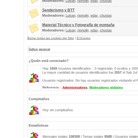
Moderadores:
Luisan
,
riomolin
,
edax
,
chustas
Senderismo y BTT
Moderadores:
Luisan
,
riomolin
,
edax
,
chustas
Material Técnico y Fotografía de montaña
Moderadores:
Luisan
,
riomolin
,
edax
,
chustas
Borrar todas las cookies del Sitio
|
El Equipo
Índice general
¿Quién está conectado?
Hay
1659
Usuarios identificados :: 0 registrado, 0 ocultos y 16
La mayor cantidad de usuarios identificados fue
2557
el Sab Jul
Usuarios registrados: No hay usuarios registrados visitando el 
Referencia ::
Administradores
,
Moderadores globales
Cumpleaños
Hoy sin cumpleaños
Estadísticas
Mensajes totales
108308
| Temas totales
8588
| Usuarios total