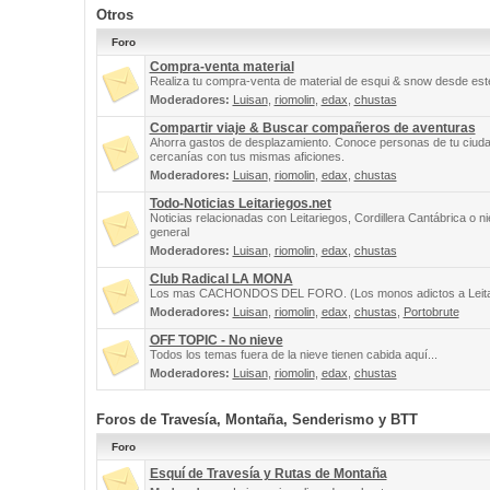
Otros
Foro
Compra-venta material
Realiza tu compra-venta de material de esqui & snow desde este
Moderadores:
Luisan
,
riomolin
,
edax
,
chustas
Compartir viaje & Buscar compañeros de aventuras
Ahorra gastos de desplazamiento. Conoce personas de tu ciuda
cercanías con tus mismas aficiones.
Moderadores:
Luisan
,
riomolin
,
edax
,
chustas
Todo-Noticias Leitariegos.net
Noticias relacionadas con Leitariegos, Cordillera Cantábrica o n
general
Moderadores:
Luisan
,
riomolin
,
edax
,
chustas
Club Radical LA MONA
Los mas CACHONDOS DEL FORO. (Los monos adictos a Leita
Moderadores:
Luisan
,
riomolin
,
edax
,
chustas
,
Portobrute
OFF TOPIC - No nieve
Todos los temas fuera de la nieve tienen cabida aquí...
Moderadores:
Luisan
,
riomolin
,
edax
,
chustas
Foros de Travesía, Montaña, Senderismo y BTT
Foro
Esquí de Travesía y Rutas de Montaña