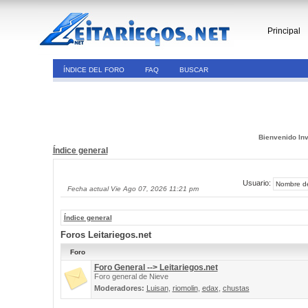
Principal
ÍNDICE DEL FORO
FAQ
BUSCAR
Bienvenido Inv
Índice general
Usuario:
Fecha actual Vie Ago 07, 2026 11:21 pm
Índice general
Foros Leitariegos.net
Foro
Foro General --> Leitariegos.net
Foro general de Nieve
Moderadores:
Luisan
,
riomolin
,
edax
,
chustas