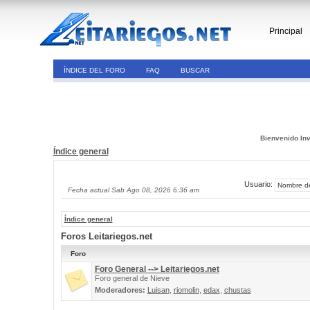
Principal
ÍNDICE DEL FORO
FAQ
BUSCAR
Bienvenido Inv
Índice general
Usuario:
Fecha actual Sab Ago 08, 2026 6:36 am
Índice general
Foros Leitariegos.net
Foro
Foro General --> Leitariegos.net
Foro general de Nieve
Moderadores:
Luisan
,
riomolin
,
edax
,
chustas