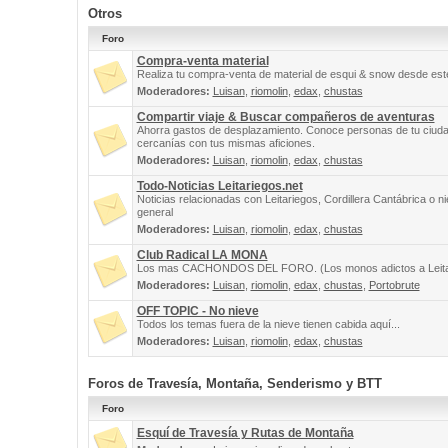
Otros
Foro
Compra-venta material
Realiza tu compra-venta de material de esqui & snow desde este
Moderadores:
Luisan
,
riomolin
,
edax
,
chustas
Compartir viaje & Buscar compañeros de aventuras
Ahorra gastos de desplazamiento. Conoce personas de tu ciuda
cercanías con tus mismas aficiones.
Moderadores:
Luisan
,
riomolin
,
edax
,
chustas
Todo-Noticias Leitariegos.net
Noticias relacionadas con Leitariegos, Cordillera Cantábrica o n
general
Moderadores:
Luisan
,
riomolin
,
edax
,
chustas
Club Radical LA MONA
Los mas CACHONDOS DEL FORO. (Los monos adictos a Leita
Moderadores:
Luisan
,
riomolin
,
edax
,
chustas
,
Portobrute
OFF TOPIC - No nieve
Todos los temas fuera de la nieve tienen cabida aquí...
Moderadores:
Luisan
,
riomolin
,
edax
,
chustas
Foros de Travesía, Montaña, Senderismo y BTT
Foro
Esquí de Travesía y Rutas de Montaña