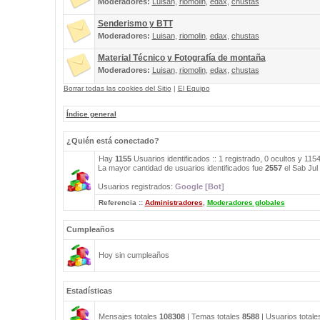
Moderadores:
Luisan
,
riomolin
,
edax
,
chustas
Senderismo y BTT
Moderadores:
Luisan
,
riomolin
,
edax
,
chustas
Material Técnico y Fotografía de montaña
Moderadores:
Luisan
,
riomolin
,
edax
,
chustas
Borrar todas las cookies del Sitio
|
El Equipo
Índice general
¿Quién está conectado?
Hay
1155
Usuarios identificados :: 1 registrado, 0 ocultos y 115
La mayor cantidad de usuarios identificados fue
2557
el Sab Jul
Usuarios registrados:
Google [Bot]
Referencia ::
Administradores
,
Moderadores globales
Cumpleaños
Hoy sin cumpleaños
Estadísticas
Mensajes totales
108308
| Temas totales
8588
| Usuarios total