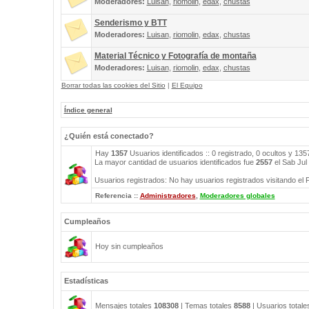
Moderadores:
Luisan
,
riomolin
,
edax
,
chustas
Senderismo y BTT
Moderadores:
Luisan
,
riomolin
,
edax
,
chustas
Material Técnico y Fotografía de montaña
Moderadores:
Luisan
,
riomolin
,
edax
,
chustas
Borrar todas las cookies del Sitio
|
El Equipo
Índice general
¿Quién está conectado?
Hay
1357
Usuarios identificados :: 0 registrado, 0 ocultos y 13
La mayor cantidad de usuarios identificados fue
2557
el Sab Jul
Usuarios registrados: No hay usuarios registrados visitando el 
Referencia ::
Administradores
,
Moderadores globales
Cumpleaños
Hoy sin cumpleaños
Estadísticas
Mensajes totales
108308
| Temas totales
8588
| Usuarios total