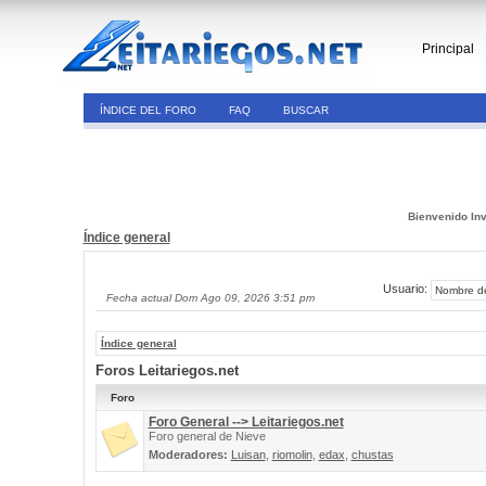
Principal
ÍNDICE DEL FORO
FAQ
BUSCAR
Bienvenido Inv
Índice general
Usuario:
Fecha actual Dom Ago 09, 2026 3:51 pm
Índice general
Foros Leitariegos.net
Foro
Foro General --> Leitariegos.net
Foro general de Nieve
Moderadores:
Luisan
,
riomolin
,
edax
,
chustas