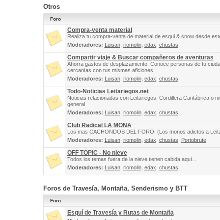
Otros
Foro
Compra-venta material
Realiza tu compra-venta de material de esqui & snow desde este
Moderadores:
Luisan
,
riomolin
,
edax
,
chustas
Compartir viaje & Buscar compañeros de aventuras
Ahorra gastos de desplazamiento. Conoce personas de tu ciuda
cercanías con tus mismas aficiones.
Moderadores:
Luisan
,
riomolin
,
edax
,
chustas
Todo-Noticias Leitariegos.net
Noticias relacionadas con Leitariegos, Cordillera Cantábrica o n
general
Moderadores:
Luisan
,
riomolin
,
edax
,
chustas
Club Radical LA MONA
Los mas CACHONDOS DEL FORO. (Los monos adictos a Leita
Moderadores:
Luisan
,
riomolin
,
edax
,
chustas
,
Portobrute
OFF TOPIC - No nieve
Todos los temas fuera de la nieve tienen cabida aquí...
Moderadores:
Luisan
,
riomolin
,
edax
,
chustas
Foros de Travesía, Montaña, Senderismo y BTT
Foro
Esquí de Travesía y Rutas de Montaña