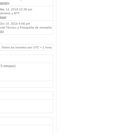
lsamrey
Mar 14, 2019 10:39 am
erismo y BTT
knet
Oct 14, 2014 6:08 pm
rial Técnico y Fotografía de montaña
nty
Todos los horarios son UTC + 1 hora
 5 minutos)