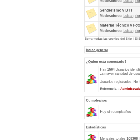
Moderadores:
Luisan
,
rio
Senderismo y BTT
Moderadores:
Luisan
,
rio
Material Técnico y Fot
Moderadores:
Luisan
,
rio
Borrar todas las cookies del Sitio
|
El 
Índice general
¿Quién está conectado?
Hay
1564
Usuarios identif
La mayor cantidad de usuar
Usuarios registrados: No h
Referencia ::
Administrad
Cumpleaños
Hoy sin cumpleaños
Estadísticas
Mensajes totales
108308
|