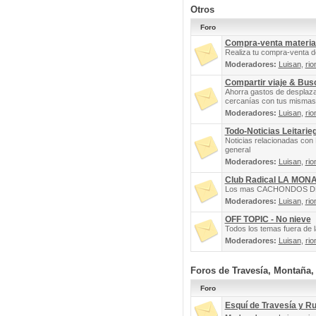
Otros
Foro
Compra-venta materia
Realiza tu compra-venta d
Moderadores:
Luisan
,
rio
Compartir viaje & Bu
Ahorra gastos de desplaz
cercanías con tus mismas 
Moderadores:
Luisan
,
rio
Todo-Noticias Leitarie
Noticias relacionadas con 
general
Moderadores:
Luisan
,
rio
Club Radical LA MON
Los mas CACHONDOS DEL 
Moderadores:
Luisan
,
rio
OFF TOPIC - No nieve
Todos los temas fuera de la
Moderadores:
Luisan
,
rio
Foros de Travesía, Montaña
Foro
Esquí de Travesía y R