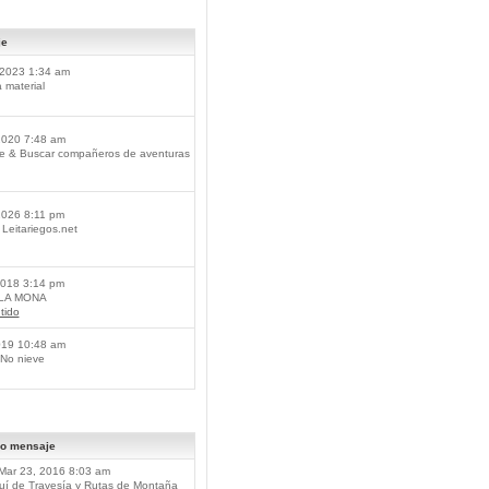
je
2023 1:34 am
material
2020 7:48 am
je & Buscar compañeros de aventuras
2026 8:11 pm
Leitariegos.net
2018 3:14 pm
 LA MONA
tido
019 10:48 am
No nieve
mo mensaje
Mar 23, 2016 8:03 am
í de Travesía y Rutas de Montaña