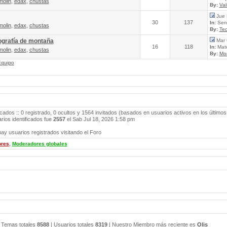
molin
,
edax
,
chustas
By:
Va
Jue 
30
137
In:
Send
molin
,
edax
,
chustas
By:
Tec
ografía de montaña
Mar 
16
118
In:
Mate
molin
,
edax
,
chustas
By:
Mo
Equipo
icados :: 0 registrado, 0 ocultos y 1564 invitados (basados en usuarios activos en los últimos
ios identificados fue
2557
el Sab Jul 18, 2026 1:58 pm
ay usuarios registrados visitando el Foro
ores
,
Moderadores globales
 Temas totales
8588
| Usuarios totales
8319
| Nuestro Miembro más reciente es
Olis