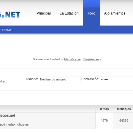
Principal
La Estación
Foro
Alojamientos
BUSCAR
Bienvenido Invitado
(
Identificarse
|
Registrarse
)
Usuario:
Contraseña:
46 pm
Temas
Mensajes
iegos.net
4979
64339
molin
,
edax
,
chustas