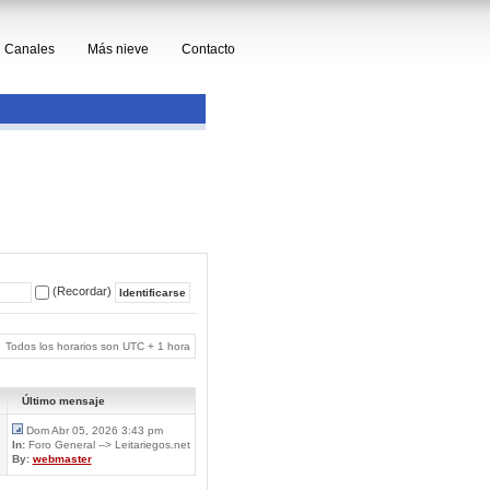
Canales
Más nieve
Contacto
(Recordar)
Todos los horarios son UTC + 1 hora
Último mensaje
Dom Abr 05, 2026 3:43 pm
In:
Foro General --> Leitariegos.net
By:
webmaster