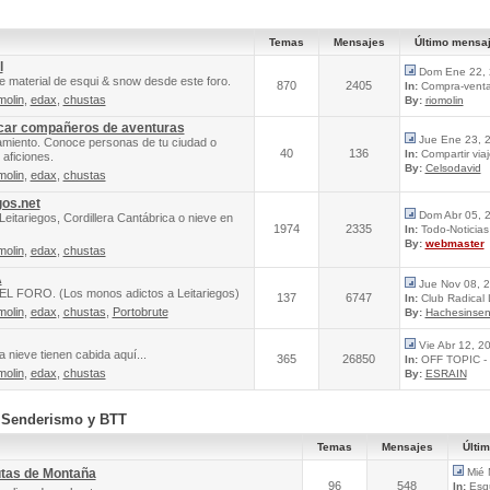
Temas
Mensajes
Último mensa
l
Dom Ene 22, 
e material de esqui & snow desde este foro.
870
2405
In:
Compra-venta 
molin
,
edax
,
chustas
By:
riomolin
scar compañeros de aventuras
Jue Ene 23, 
amiento. Conoce personas de tu ciudad o
40
136
In:
Compartir via
aficiones.
By:
Celsodavid
molin
,
edax
,
chustas
gos.net
Dom Abr 05, 
Leitariegos, Cordillera Cantábrica o nieve en
1974
2335
In:
Todo-Noticias 
By:
webmaster
molin
,
edax
,
chustas
A
Jue Nov 08, 
FORO. (Los monos adictos a Leitariegos)
137
6747
In:
Club Radical
molin
,
edax
,
chustas
,
Portobrute
By:
Hachesinsen
Vie Abr 12, 2
 nieve tienen cabida aquí...
365
26850
In:
OFF TOPIC - 
molin
,
edax
,
chustas
By:
ESRAIN
, Senderismo y BTT
Temas
Mensajes
Últi
utas de Montaña
Mié 
96
548
In:
Esqu