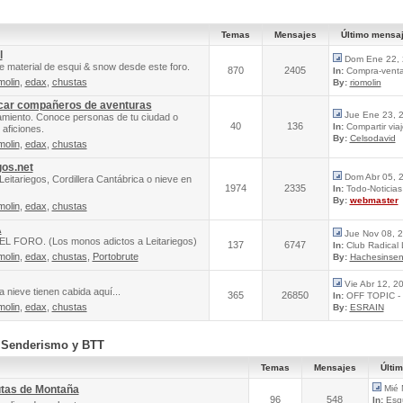
Temas
Mensajes
Último mensa
l
Dom Ene 22, 
e material de esqui & snow desde este foro.
870
2405
In:
Compra-venta 
molin
,
edax
,
chustas
By:
riomolin
scar compañeros de aventuras
Jue Ene 23, 
amiento. Conoce personas de tu ciudad o
40
136
In:
Compartir via
aficiones.
By:
Celsodavid
molin
,
edax
,
chustas
gos.net
Dom Abr 05, 
Leitariegos, Cordillera Cantábrica o nieve en
1974
2335
In:
Todo-Noticias 
By:
webmaster
molin
,
edax
,
chustas
A
Jue Nov 08, 
FORO. (Los monos adictos a Leitariegos)
137
6747
In:
Club Radical
molin
,
edax
,
chustas
,
Portobrute
By:
Hachesinsen
Vie Abr 12, 2
 nieve tienen cabida aquí...
365
26850
In:
OFF TOPIC - 
molin
,
edax
,
chustas
By:
ESRAIN
, Senderismo y BTT
Temas
Mensajes
Últi
utas de Montaña
Mié 
96
548
In:
Esqu