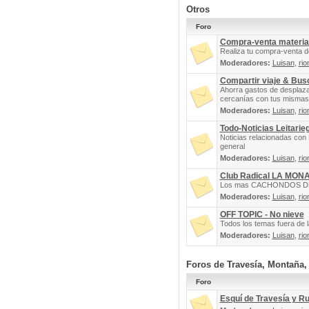
Otros
Foro
Compra-venta materia
Realiza tu compra-venta d
Moderadores:
Luisan
,
rio
Compartir viaje & Bu
Ahorra gastos de desplaz
cercanías con tus mismas 
Moderadores:
Luisan
,
rio
Todo-Noticias Leitarie
Noticias relacionadas con 
general
Moderadores:
Luisan
,
rio
Club Radical LA MON
Los mas CACHONDOS DEL 
Moderadores:
Luisan
,
rio
OFF TOPIC - No nieve
Todos los temas fuera de la
Moderadores:
Luisan
,
rio
Foros de Travesía, Montaña
Foro
Esquí de Travesía y R