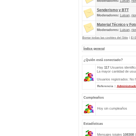
Moderadores:
Luisan
,
rio
Senderismo y BTT
Moderadores:
Luisan
,
rio
Material Técnico y Fot
Moderadores:
Luisan
,
rio
Borrar todas las cookies del Sitio
|
El 
Índice general
¿Quién está conectado?
Hay
117
Usuarios identific
La mayor cantidad de usuar
Usuarios registrados: No h
Referencia ::
Administrad
Cumpleaños
Hoy sin cumpleaños
Estadísticas
Mensajes totales
108308
|