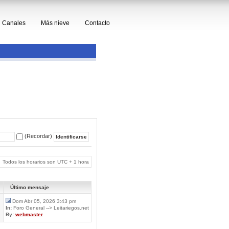
Canales
Más nieve
Contacto
(Recordar)
Todos los horarios son UTC + 1 hora
Último mensaje
Dom Abr 05, 2026 3:43 pm
In:
Foro General --> Leitariegos.net
By:
webmaster