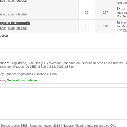
molin
,
edax
,
chustas
By:
Va
Jue 
30
137
In:
Send
molin
,
edax
,
chustas
By:
Tec
ografía de montaña
Mar 
16
118
In:
Mate
molin
,
edax
,
chustas
By:
Mo
Equipo
ados :: 0 registrado, 0 ocultos y 117 invitados (basados en usuarios activos en los últimos 5
ios identificados fue
2557
el Sab Jul 18, 2026 1:58 pm
ay usuarios registrados visitando el Foro
ores
,
Moderadores globales
 Temas totales
8588
| Usuarios totales
8319
| Nuestro Miembro más reciente es
Olis