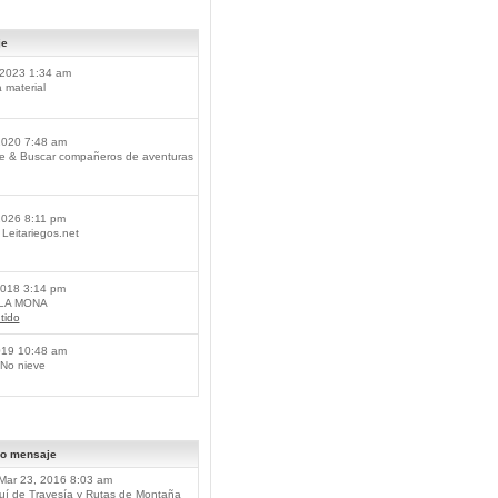
je
2023 1:34 am
material
2020 7:48 am
je & Buscar compañeros de aventuras
2026 8:11 pm
Leitariegos.net
2018 3:14 pm
 LA MONA
tido
019 10:48 am
No nieve
mo mensaje
Mar 23, 2016 8:03 am
í de Travesía y Rutas de Montaña