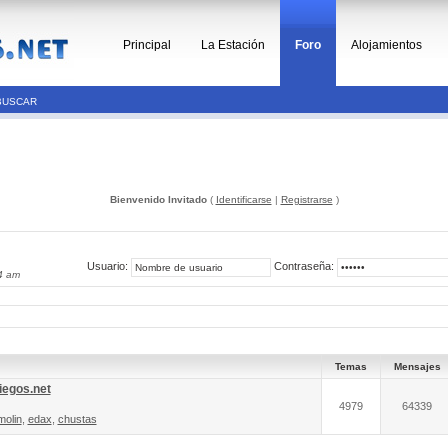
Principal
La Estación
Foro
Alojamientos
BUSCAR
Bienvenido Invitado
(
Identificarse
|
Registrarse
)
Usuario:
Contraseña:
4 am
Temas
Mensajes
iegos.net
4979
64339
molin
,
edax
,
chustas