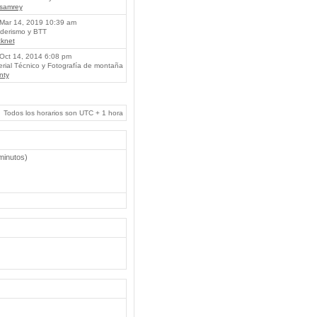
lsamrey
Mar 14, 2019 10:39 am
erismo y BTT
knet
Oct 14, 2014 6:08 pm
rial Técnico y Fotografía de montaña
nty
Todos los horarios son UTC + 1 hora
 minutos)