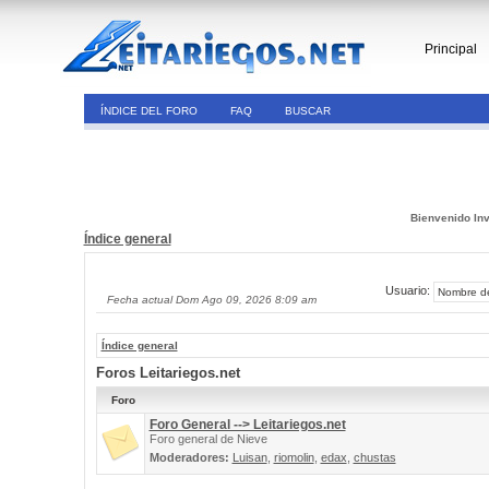
Principal
ÍNDICE DEL FORO
FAQ
BUSCAR
Bienvenido Inv
Índice general
Usuario:
Fecha actual Dom Ago 09, 2026 8:09 am
Índice general
Foros Leitariegos.net
Foro
Foro General --> Leitariegos.net
Foro general de Nieve
Moderadores:
Luisan
,
riomolin
,
edax
,
chustas