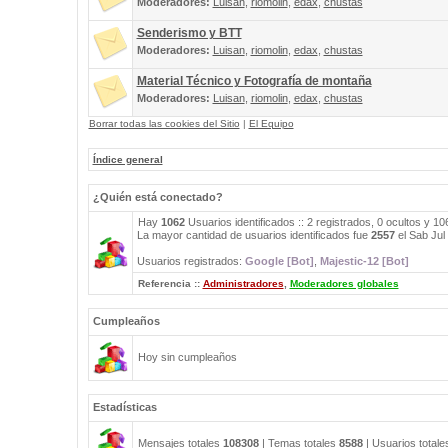
Moderadores:
Luisan
,
riomolin
,
edax
,
chustas
Senderismo y BTT
Moderadores:
Luisan
,
riomolin
,
edax
,
chustas
Material Técnico y Fotografía de montaña
Moderadores:
Luisan
,
riomolin
,
edax
,
chustas
Borrar todas las cookies del Sitio
|
El Equipo
Índice general
¿Quién está conectado?
Hay
1062
Usuarios identificados :: 2 registrados, 0 ocultos y 1
La mayor cantidad de usuarios identificados fue
2557
el Sab Jul
Usuarios registrados:
Google [Bot]
,
Majestic-12 [Bot]
Referencia ::
Administradores
,
Moderadores globales
Cumpleaños
Hoy sin cumpleaños
Estadísticas
Mensajes totales
108308
| Temas totales
8588
| Usuarios total