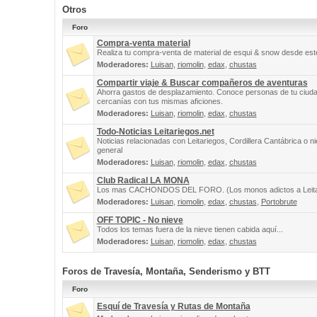
Otros
Foro
Compra-venta material
Realiza tu compra-venta de material de esqui & snow desde este
Moderadores:
Luisan
,
riomolin
,
edax
,
chustas
Compartir viaje & Buscar compañeros de aventuras
Ahorra gastos de desplazamiento. Conoce personas de tu ciuda
cercanías con tus mismas aficiones.
Moderadores:
Luisan
,
riomolin
,
edax
,
chustas
Todo-Noticias Leitariegos.net
Noticias relacionadas con Leitariegos, Cordillera Cantábrica o n
general
Moderadores:
Luisan
,
riomolin
,
edax
,
chustas
Club Radical LA MONA
Los mas CACHONDOS DEL FORO. (Los monos adictos a Leita
Moderadores:
Luisan
,
riomolin
,
edax
,
chustas
,
Portobrute
OFF TOPIC - No nieve
Todos los temas fuera de la nieve tienen cabida aquí...
Moderadores:
Luisan
,
riomolin
,
edax
,
chustas
Foros de Travesía, Montaña, Senderismo y BTT
Foro
Esquí de Travesía y Rutas de Montaña